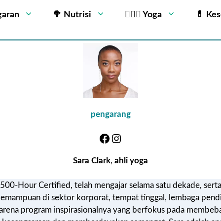
garan
🥦 Nutrisi
🧘🏻‍♂️ Yoga
💊 Ke
pengarang
Sara Clark
,
ahli yoga
00-Hour Certified, telah mengajar selama satu dekade, serta b
kemampuan di sektor korporat, tempat tinggal, lembaga pendi
 karena program inspirasionalnya yang berfokus pada membeb