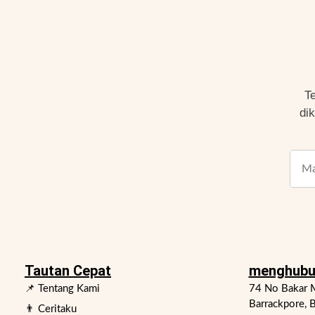
T
di
Tautan Cepat
menghubu
📌 Tentang Kami
74 No Bakar M
Barrackpore, B
👨 Ceritaku