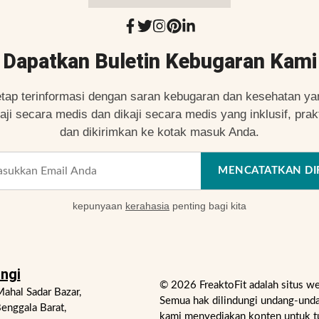
Dapatkan Buletin Kebugaran Kami
etap terinformasi dengan saran kebugaran dan kesehatan ya
kaji secara medis dan dikaji secara medis yang inklusif, prakt
dan dikirimkan ke kotak masuk Anda.
MENCATATKAN DI
kepunyaan
kerahasia
penting bagi kita
ngi
© 2026 FreaktoFit adalah situs w
ahal Sadar Bazar,
Semua hak dilindungi undang-unda
enggala Barat,
kami menyediakan konten untuk t