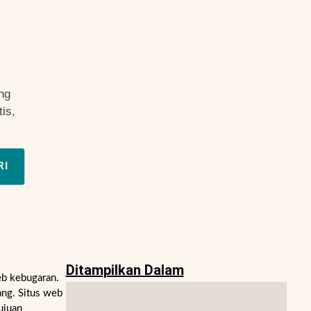
ng
is,
RI
Ditampilkan Dalam
eb kebugaran.
ng. Situs web
ujuan