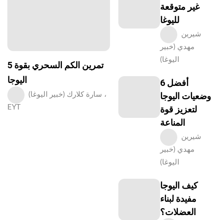
غير متوقعة
لليوغا
شيرين
مهدي (خبير
اليوغا)
5 تمرين الكم السحري بقوة
اليوجا
6 أفضل
وضعيات اليوجا
سارة كلارك (خبير اليوغا) ،
EYT
لتعزيز قوة
المناعة
شيرين
مهدي (خبير
اليوغا)
كيف اليوجا
مفيدة لبناء
العضلات؟