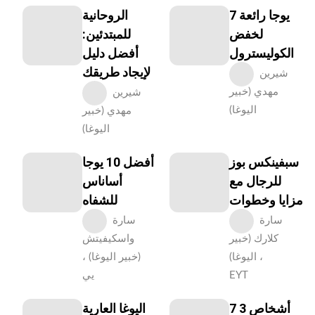
7 يوجا رائعة
الروحانية
لخفض
للمبتدئين:
الكوليسترول
أفضل دليل
لإيجاد طريقك
شيرين
مهدي (خبير
شيرين
اليوغا)
مهدي (خبير
اليوغا)
سبفينكس بوز
أفضل 10 يوجا
للرجال مع
أساناس
مزايا وخطوات
للشفاه
سارة
سارة
كلارك (خبير
واسكيفيتش
اليوغا) ،
(خبير اليوغا) ،
EYT
يي
7 3 أشخاص
اليوغا العارية