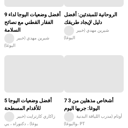
الروحانية للمبتدئين: أفضل
9 أفضل وضعيات اليوجا لداء
دليل لإيجاد طريقك
الفقار القطني مع نصائح
السلامة
شيرين مهدي (خبير
اليوغا)
شيرين مهدي (خبير
اليوغا)
7 3 أشخاص مذهلين من
5 أفضل وضعيات اليوجا
اليوغا: جربها اليوم
للأقدام المسطحة
أوتام (مدرب اللياقة البدنية
زاكاري كارترايت (خبير
واليوغا)، PT
يوغا) ، دكتوراه ، يي