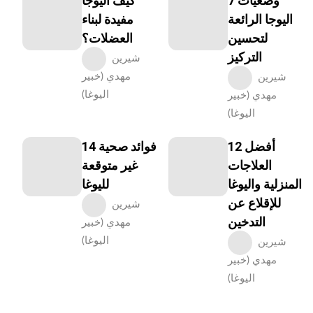
7 وضعيات
كيف اليوجا
اليوجا الرائعة
مفيدة لبناء
لتحسين
العضلات؟
التركيز
شيرين
مهدي (خبير
شيرين
اليوغا)
مهدي (خبير
اليوغا)
12 أفضل
14 فوائد صحية
العلاجات
غير متوقعة
المنزلية واليوغا
لليوغا
للإقلاع عن
شيرين
التدخين
مهدي (خبير
اليوغا)
شيرين
مهدي (خبير
اليوغا)