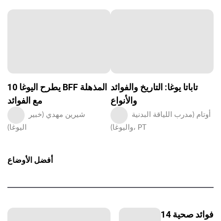
تاباتا يوغا: التاريخ والفوائد
10 يطرح اليوغا BFF المذهلة
والأنواع
مع الفوائد
أوتام (مدرب اللياقة البدنية
شيرين مهدي (خبير
واليوغا)، PT
اليوغا)
أفضل الأوضاع
14 فوائد صحية