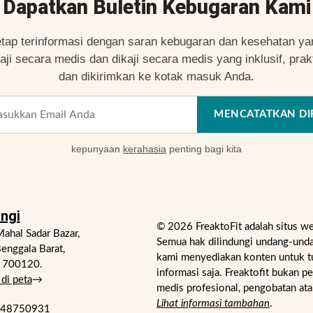
Dapatkan Buletin Kebugaran Kami
etap terinformasi dengan saran kebugaran dan kesehatan ya
kaji secara medis dan dikaji secara medis yang inklusif, prakt
dan dikirimkan ke kotak masuk Anda.
MENCATATKAN DI
kepunyaan
kerahasia
penting bagi kita
ngi
© 2026 FreaktoFit adalah situs w
ahal Sadar Bazar,
Semua hak dilindungi undang-unda
enggala Barat,
kami menyediakan konten untuk t
- 700120.
informasi saja. Freaktofit bukan p
di peta
→
medis profesional, pengobatan ata
Lihat informasi tambahan
.
748750931