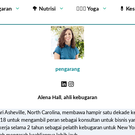
garan
🥦 Nutrisi
🧘🏻‍♂️ Yoga
💊 Ke
pengarang
Alena Hall
,
ahli kebugaran
dari Asheville, North Carolina, membawa hampir satu dekade k
18 untuk mengambil peran sebagai konsultan untuk bisnis ya
erja selama 2 tahun sebagai pelatih kebugaran untuk New York