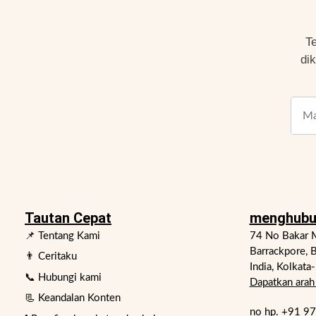
T
di
Tautan Cepat
menghubu
📌 Tentang Kami
74 No Bakar M
Barrackpore, B
👨 Ceritaku
India, Kolkata
📞 Hubungi kami
Dapatkan arah 
📃 Keandalan Konten
no hp.
+91 9