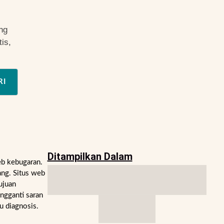
ng
is,
RI
Ditampilkan Dalam
eb kebugaran.
ng. Situs web
ujuan
engganti saran
u diagnosis.