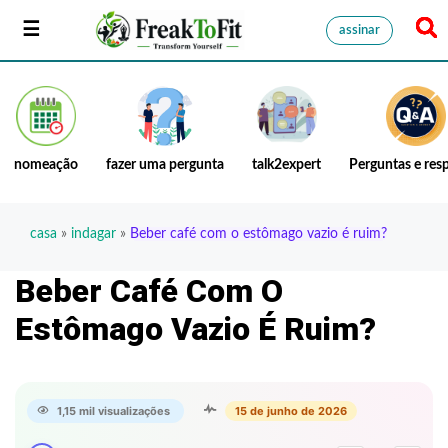
assinar
nomeação
fazer uma pergunta
talk2expert
Perguntas e res
casa
»
indagar
»
Beber café com o estômago vazio é ruim?
Beber Café Com O
Estômago Vazio É Ruim?
1,15 mil visualizações
15 de junho de 2026