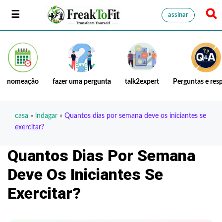
assinar
nomeação
fazer uma pergunta
talk2expert
Perguntas e res
casa
»
indagar
»
Quantos dias por semana deve os iniciantes se
exercitar?
Quantos Dias Por Semana
Deve Os Iniciantes Se
Exercitar?