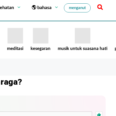
sehatan
🌎 bahasa
menganut
meditasi
kesegaran
musik untuk suasana hati
hraga?