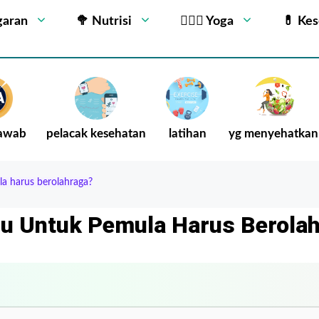
garan
🥦 Nutrisi
🧘🏻‍♂️ Yoga
💊 Ke
Jawab
pelacak kesehatan
latihan
yg menyehatkan
a harus berolahraga?
u Untuk Pemula Harus Berola