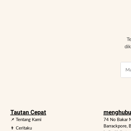
T
di
Tautan Cepat
menghubu
📌 Tentang Kami
74 No Bakar M
Barrackpore, B
👨 Ceritaku