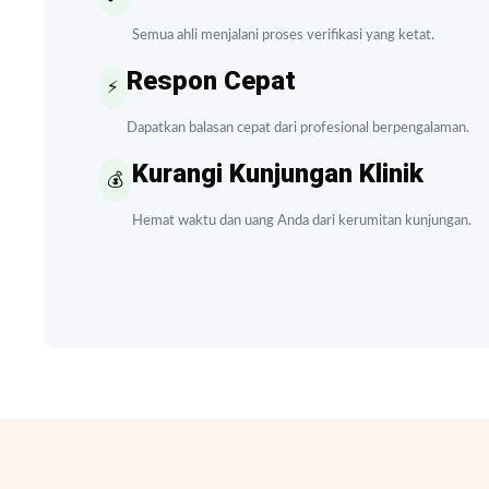
Semua ahli menjalani proses verifikasi yang ketat.
Respon Cepat
⚡
Dapatkan balasan cepat dari profesional berpengalaman.
Kurangi Kunjungan Klinik
💰
Hemat waktu dan uang Anda dari kerumitan kunjungan.