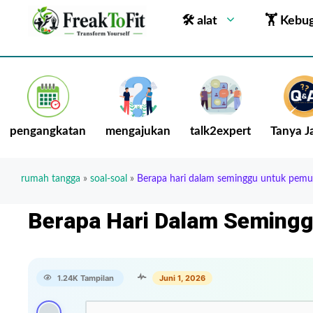
🛠 alat
🏋 Kebu
pengangkatan
mengajukan
talk2expert
Tanya 
rumah tangga
»
soal-soal
»
Berapa hari dalam seminggu untuk pemul
Berapa Hari Dalam Semingg
1.24K Tampilan
Juni 1, 2026