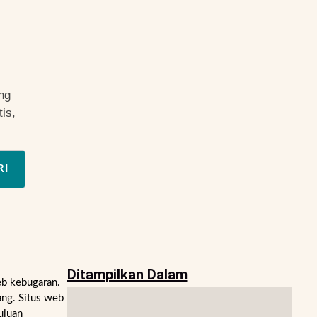
ng
is,
RI
Ditampilkan Dalam
eb kebugaran.
ng. Situs web
ujuan