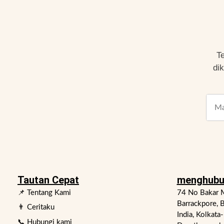
T
di
Tautan Cepat
menghubu
📌 Tentang Kami
74 No Bakar M
Barrackpore, B
👨 Ceritaku
India, Kolkata
📞 Hubungi kami