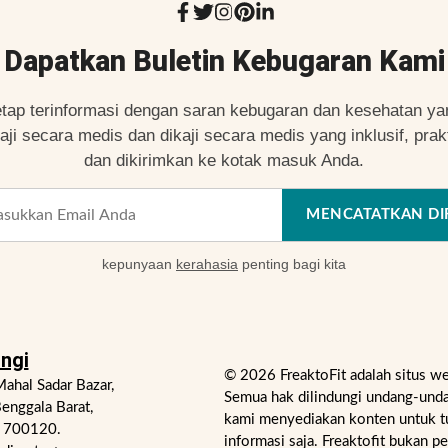
Dapatkan Buletin Kebugaran Kami
etap terinformasi dengan saran kebugaran dan kesehatan ya
kaji secara medis dan dikaji secara medis yang inklusif, prakt
dan dikirimkan ke kotak masuk Anda.
MENCATATKAN DI
kepunyaan
kerahasia
penting bagi kita
ngi
© 2026 FreaktoFit adalah situs w
ahal Sadar Bazar,
Semua hak dilindungi undang-unda
enggala Barat,
kami menyediakan konten untuk t
- 700120.
informasi saja. Freaktofit bukan p