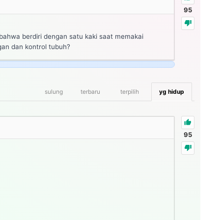
95
 bahwa berdiri dengan satu kaki saat memakai
an dan kontrol tubuh?
sulung
terbaru
terpilih
yg hidup
95