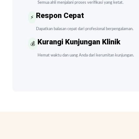
Semua ahli menjalani proses verifikasi yang ketat.
Respon Cepat
⚡
Dapatkan balasan cepat dari profesional berpengalaman.
Kurangi Kunjungan Klinik
💰
Hemat waktu dan uang Anda dari kerumitan kunjungan.