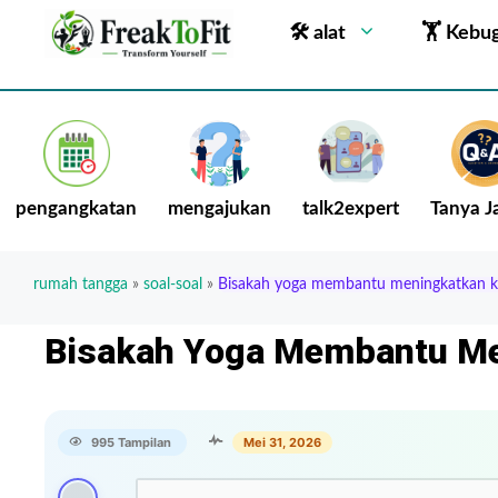
🛠 alat
🏋 Kebu
pengangkatan
mengajukan
talk2expert
Tanya 
rumah tangga
»
soal-soal
»
Bisakah yoga membantu meningkatkan k
Bisakah Yoga Membantu Me
995 Tampilan
Mei 31, 2026