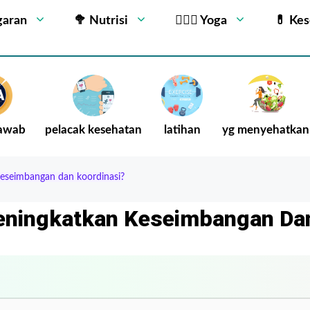
garan
🥦 Nutrisi
🧘🏻‍♂️ Yoga
💊 Ke
Jawab
pelacak kesehatan
latihan
yg menyehatkan
eseimbangan dan koordinasi?
ningkatkan Keseimbangan Dan