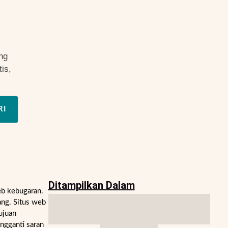
ng
is,
RI
Ditampilkan Dalam
eb kebugaran.
ng. Situs web
ujuan
engganti saran