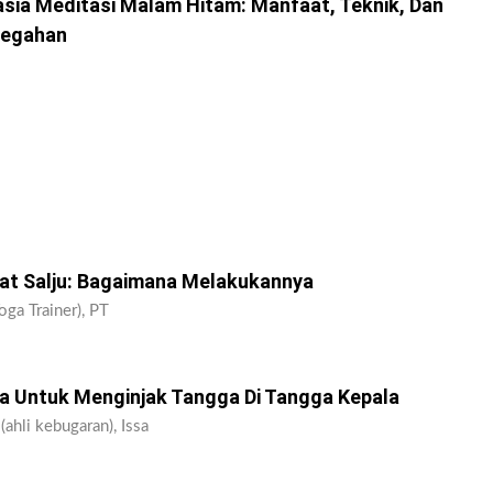
ia Meditasi Malam Hitam: Manfaat, Teknik, Dan
cegahan
kat Salju: Bagaimana Melakukannya
oga Trainer), PT
 Untuk Menginjak Tangga Di Tangga Kepala
(ahli kebugaran), Issa