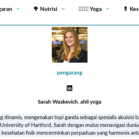
garan
🥦 Nutrisi
🧘🏻‍♂️ Yoga
💊 Ke
pengarang
Sarah Waskevich
,
ahli yoga
inamis, mengenakan topi ganda sebagai spesialis akuisisi bak
niversity of Hartford, Sarah dengan mulus menavigasi dunia a
esehatan fisik mencerminkan perpaduan yang harmonis antar