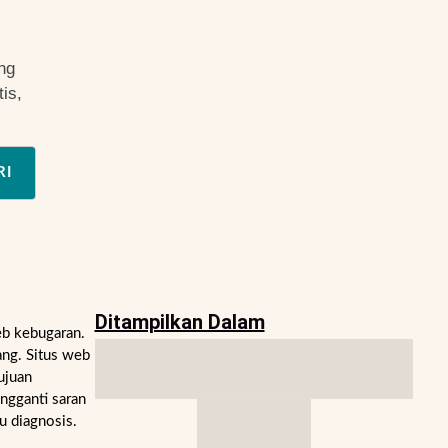
ng
is,
RI
Ditampilkan Dalam
eb kebugaran.
ng. Situs web
ujuan
engganti saran
u diagnosis.