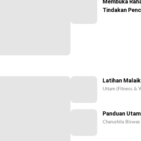
Membuka Rahas
Tindakan Pen
Latihan Malai
Uttam (Fitness & Y
Panduan Utama
Charushila Biswas 