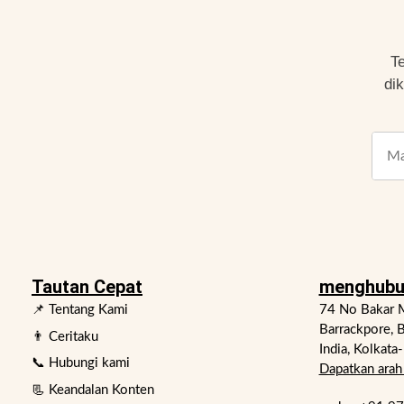
T
di
Tautan Cepat
menghubu
📌 Tentang Kami
74 No Bakar M
Barrackpore, B
👨 Ceritaku
India, Kolkata
📞 Hubungi kami
Dapatkan arah 
📃 Keandalan Konten