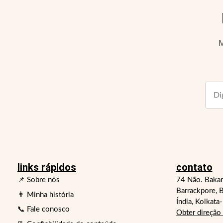
M
links rápidos
contato
📌 Sobre nós
74 Não. Bakar
Barrackpore, B
👨 Minha história
Índia, Kolkata
📞 Fale conosco
Obter direção