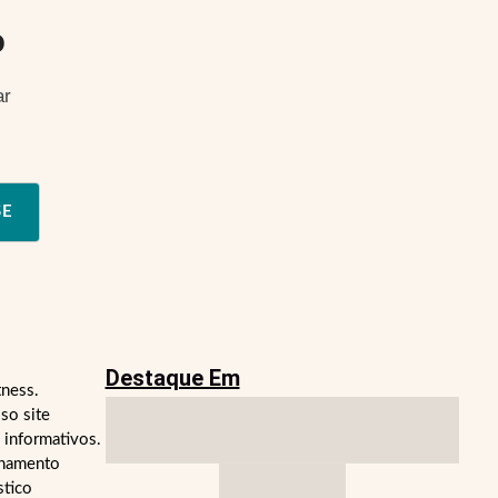
o
ar
SE
Destaque Em
tness.
so site
 informativos.
lhamento
stico