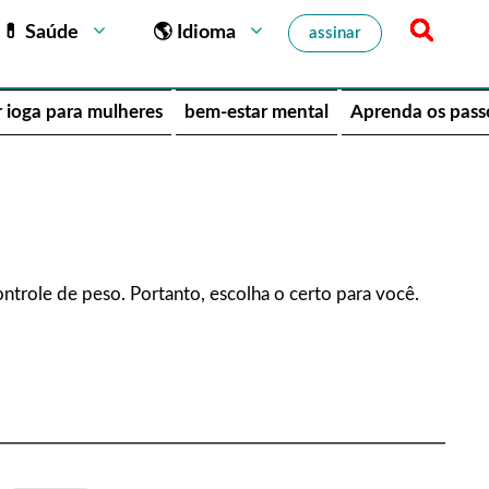
💊 Saúde
🌎 Idioma
assinar
 ioga para mulheres
bem-estar mental
Aprenda os pass
trole de peso. Portanto, escolha o certo para você.