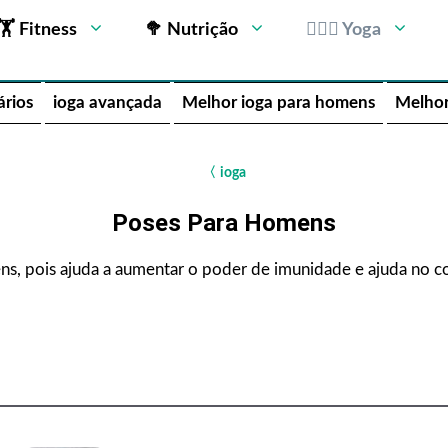
🏋 Fitness
🥦 Nutrição
🧘🏻‍♂️ Yoga
ários
ioga avançada
Melhor ioga para homens
Melhor
〈
ioga
Poses Para Homens
s, pois ajuda a aumentar o poder de imunidade e ajuda no con