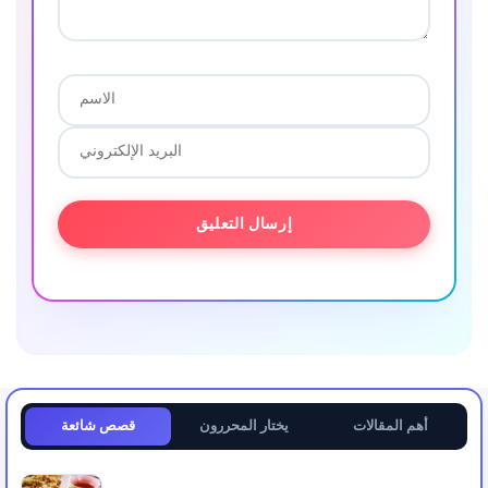
أهم المقالات
يختار المحررون
قصص شائعة