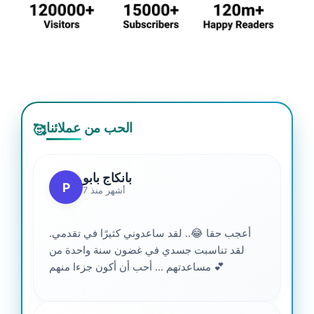
الحب من عملائنا
🥰
بانكاج بابو
P
7 أشهر منذ
أعجب حقا 😂.. لقد ساعدوني كثيرًا في تقدمي.
لقد تناسبت جسدي في غضون سنة واحدة من
مساعدتهم ... أحب أن أكون جزءا منهم 💕