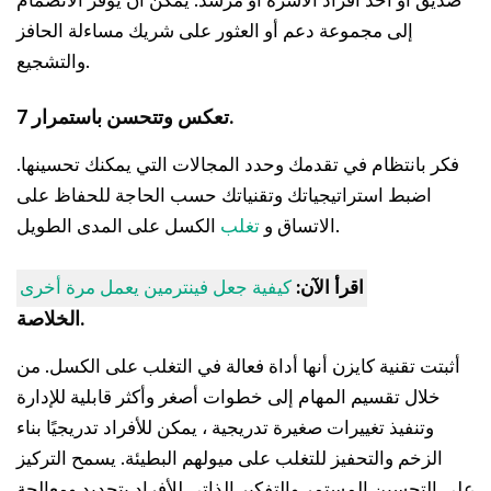
صديق أو أحد أفراد الأسرة أو مرشد. يمكن أن يوفر الانضمام
إلى مجموعة دعم أو العثور على شريك مساءلة الحافز
والتشجيع.
7 تعكس وتتحسن باستمرار.
فكر بانتظام في تقدمك وحدد المجالات التي يمكنك تحسينها.
اضبط استراتيجياتك وتقنياتك حسب الحاجة للحفاظ على
الكسل على المدى الطويل.
الاتساق و
تغلب
اقرأ الآن:
كيفية جعل فينترمين يعمل مرة أخرى
الخلاصة.
أثبتت تقنية كايزن أنها أداة فعالة في التغلب على الكسل. من
خلال تقسيم المهام إلى خطوات أصغر وأكثر قابلية للإدارة
وتنفيذ تغييرات صغيرة تدريجية ، يمكن للأفراد تدريجيًا بناء
الزخم والتحفيز للتغلب على ميولهم البطيئة. يسمح التركيز
على التحسين المستمر والتفكير الذاتي للأفراد بتحديد ومعالجة