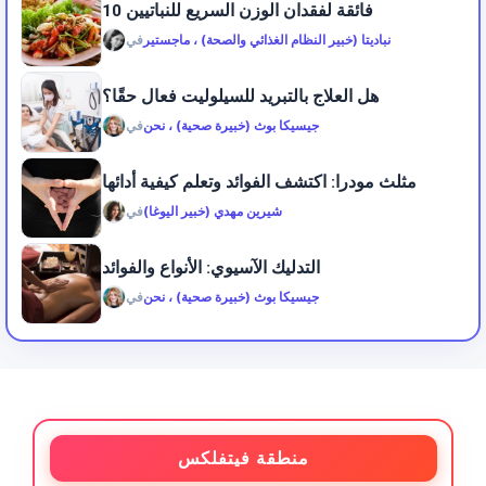
10 فائقة لفقدان الوزن السريع للنباتيين
نباديتا (خبير النظام الغذائي والصحة) ، ماجستير
في
هل العلاج بالتبريد للسيلوليت فعال حقًا؟
جيسيكا بوث (خبيرة صحية) ، نحن
في
مثلث مودرا: اكتشف الفوائد وتعلم كيفية أدائها
شيرين مهدي (خبير اليوغا)
في
التدليك الآسيوي: الأنواع والفوائد
جيسيكا بوث (خبيرة صحية) ، نحن
في
منطقة فيتفلكس