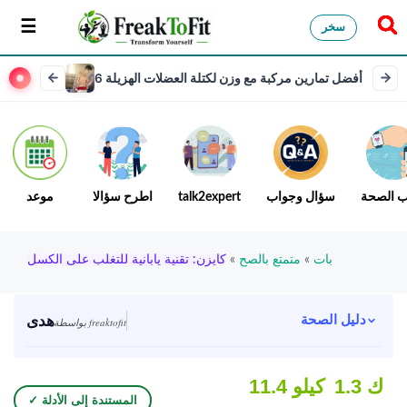
سخر
6 أفضل تمارين مركبة مع وزن لكتلة العضلات الهزيلة
ب الصحة
سؤال وجواب
talk2expert
اطرح سؤالا
موعد
بات
»
متمتع بالصح
»
كايزن: تقنية يابانية للتغلب على الكسل
هدى
دليل الصحة
بواسطة freaktofit
1.3 ك
11.4 كيلو
✓ المستندة إلى الأدلة