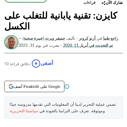
قراءات
شارك الآن
كايزن: تقنية يابانية للتغلب على
الكسل
راجع طبيا
في
أرنو كرونر
- تأليف
جينيفر ويرث (خبيرة صحية)
—
تم التحديث في أبريل 11, 2026
- نشرت في يوم 31، 2023
|
أصغى
10 دقائق قراءة
أضف Freaktofit على Google
تضمن عملية التحرير لدينا أن المعلومات التي نقدمها مدروسة جيدًا
.
وموثوقة. تعرف على التزامنا بالجودة في
سياستنا التحريرية