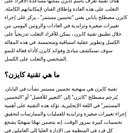
هناك تقنية تُعرف باسم كايزن يمكنها مساعدة الأفراد على
التغلب على هذه العادة وإطلاق العنان لإمكانياتهم الكاملة.
كايزن مصطلح ياباني يعني “تحسين مستمر” ، يركز على إجراء
تغييرات صغيرة وتزايدية في العادات والروتين اليومي. من
خلال تطبيق تقنية كايزن ، يمكن للأفراد التغلب تدريجياً على
الكسل وتطوير عقلية استباقية ومتحمسة. في هذه المقالة
سوف نستكشف مبادئ وفوائد كايزن كأداة فعالة للنمو
الشخصي والتغلب على الكسل.
ما هي تقنية كايزن؟
تقنية كايزن هي منهجية تحسين مستمر نشأت في اليابان.
يُترجم مصطلح “كايزن” إلى “التغيير للأفضل” أو “التحسين
المستمر” في اللغة الإنجليزية. تؤكد هذه التقنية على أهمية
إجراء تغييرات صغيرة وتزايدية للعمليات والممارسات لتحقيق
تحسينات كبيرة بمرور الوقت. إنه يتضمن نهجًا منهجيًا يشجع
كل فرد في المنظمة من الإدارة العليا إلى العاملين في