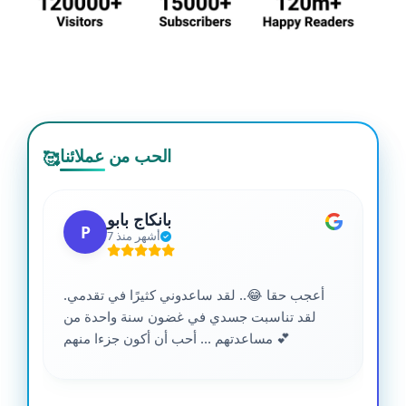
الحب من عملائنا
🥰
بانكاج بابو
P
7 أشهر منذ
أعجب حقا 😂.. لقد ساعدوني كثيرًا في تقدمي.
لقد تناسبت جسدي في غضون سنة واحدة من
مساعدتهم ... أحب أن أكون جزءا منهم 💕