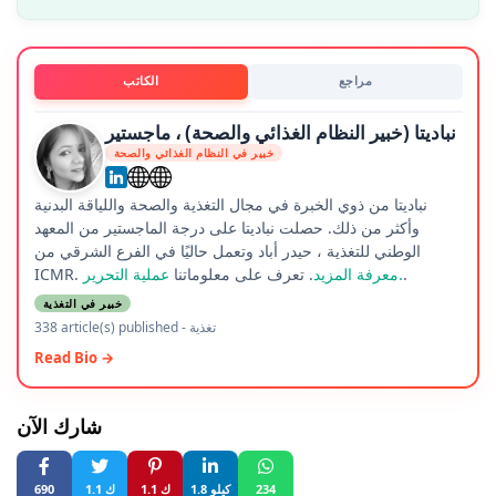
مراجع
الكاتب
نباديتا (خبير النظام الغذائي والصحة) ، ماجستير
خبير في النظام الغذائي والصحة
نباديتا من ذوي الخبرة في مجال التغذية والصحة واللياقة البدنية
وأكثر من ذلك. حصلت نباديتا على درجة الماجستير من المعهد
الوطني للتغذية ، حيدر أباد وتعمل حاليًا في الفرع الشرقي من
.
عملية التحرير.
معرفة المزيد
. تعرف على معلوماتنا
ICMR.
خبير في التغذية
تغذية
-
338 article(s) published
Read Bio →
شارك الآن
234
1.8 كيلو
1.1 ك
1.1 ك
690