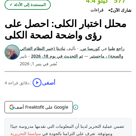
577
4.4 كيلو
✓ المستندة إلى الأدلة
قراءات
شارك الآن
محلل اختبار الكلى: احصل على
رؤى واضحة لصحة الكلى
راجع طبيا
في
كوريسا س.
- تأليف
نباديتا (خبير النظام الغذائي
والصحة) ، ماجستير
—
تم التحديث في يوم 18، 2026
- نايير
نُشر في ينير 1, 2026
أصغى
|
4 دقائق قراءة
أضف Freaktofit على Google
تضمن عملية التحرير لدينا أن المعلومات التي نقدمها مدروسة جيدًا
سياستنا التحريرية
.
وموثوقة. تعرف على التزامنا بالجودة في