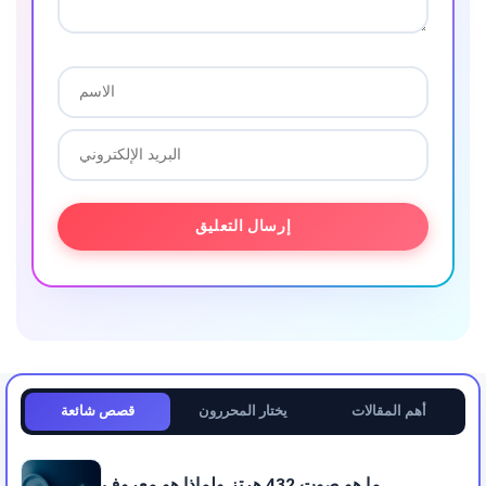
أهم المقالات
يختار المحررون
قصص شائعة
ما هو صوت 432 هرتز ولماذا هو معروف ...