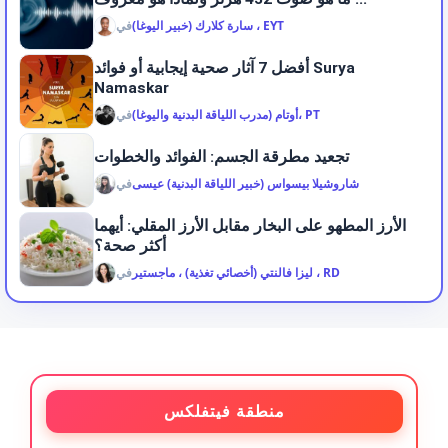
سارة كلارك (خبير اليوغا) ، EYT
في
أفضل 7 آثار صحية إيجابية أو فوائد Surya
Namaskar
أوتام (مدرب اللياقة البدنية واليوغا)، PT
في
تجعيد مطرقة الجسم: الفوائد والخطوات
شاروشيلا بيسواس (خبير اللياقة البدنية) عيسى
في
الأرز المطهو على البخار مقابل الأرز المقلي: أيهما
أكثر صحة؟
ليزا فالنتي (أخصائي تغذية) ، ماجستير ، RD
في
منطقة فيتفلكس