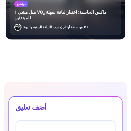
مواضيع
1 ميل مشي VO₂ ماكس الحاسبة: اختبار لياقة سهلة
للمبتدئين
بواسطة أوتام (مدرب اللياقة البدنية واليوغا)، PT
أضف تعليق