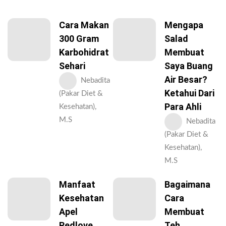
Cara Makan
Mengapa
300 Gram
Salad
Karbohidrat
Membuat
Sehari
Saya Buang
Air Besar?
Nebadita
Ketahui Dari
(Pakar Diet &
Para Ahli
Kesehatan),
M.S
Nebadita
(Pakar Diet &
Kesehatan),
M.S
Manfaat
Bagaimana
Kesehatan
Cara
Apel
Membuat
Redlove
Teh