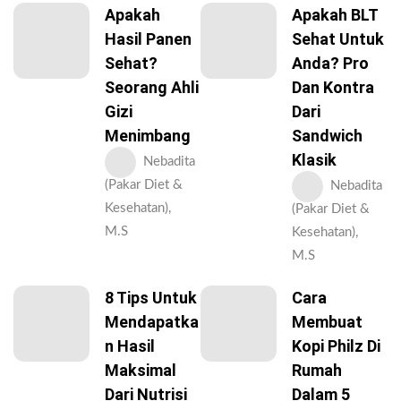
Apakah
Apakah BLT
Hasil Panen
Sehat Untuk
Sehat?
Anda? Pro
Seorang Ahli
Dan Kontra
Gizi
Dari
Menimbang
Sandwich
Klasik
Nebadita
(Pakar Diet &
Nebadita
Kesehatan),
(Pakar Diet &
M.S
Kesehatan),
M.S
8 Tips Untuk
Cara
Mendapatka
Membuat
N Hasil
Kopi Philz Di
Maksimal
Rumah
Dari Nutrisi
Dalam 5