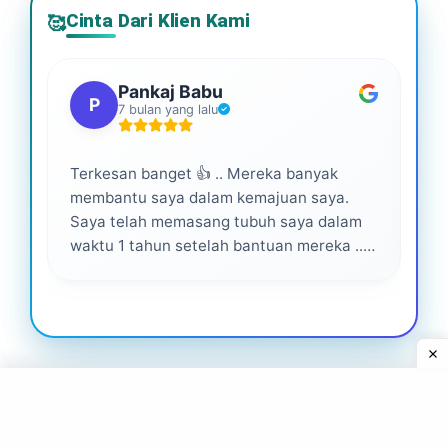
Cinta Dari Klien Kami
🥰
Pankaj Babu
P
7 bulan yang lalu
Terkesan banget 👍 .. Mereka banyak
Lay
membantu saya dalam kemajuan saya.
pro
Saya telah memasang tubuh saya dalam
waktu 1 tahun setelah bantuan mereka ...
Senang menjadi bagian dari mereka 💕