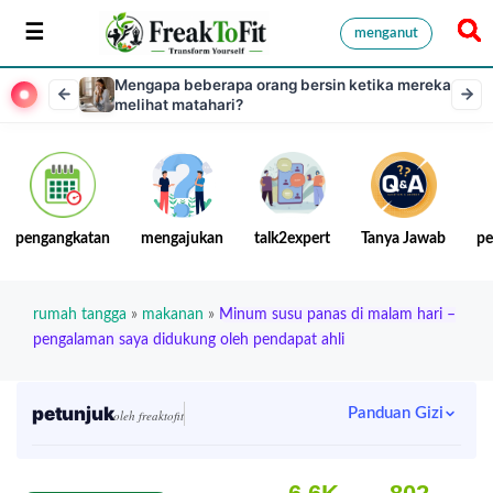
menganut
Mengapa beberapa orang bersin ketika mereka
melihat matahari?
pengangkatan
mengajukan
talk2expert
Tanya Jawab
pe
rumah tangga
»
makanan
»
Minum susu panas di malam hari –
pengalaman saya didukung oleh pendapat ahli
petunjuk
Panduan Gizi
oleh freaktofit