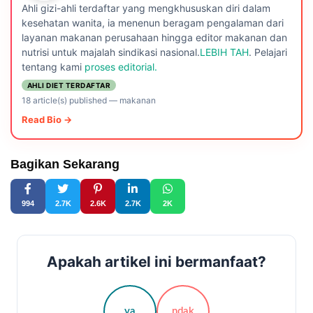
Ahli gizi-ahli terdaftar yang mengkhususkan diri dalam
kesehatan wanita, ia menenun beragam pengalaman dari
layanan makanan perusahaan hingga editor makanan dan
nutrisi untuk majalah sindikasi nasional.
LEBIH TAH
. Pelajari
tentang kami
proses editorial.
AHLI DIET TERDAFTAR
18 article(s) published
—
makanan
Read Bio →
Bagikan Sekarang
994
2.7K
2.6K
2.7K
2K
Apakah artikel ini bermanfaat?
ya
ndak