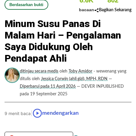
6.6K
802
Berdasarkan bukti
bacaan
Bagikan Sekarang
Minum Susu Panas Di
Malam Hari – Pengalaman
Saya Didukung Oleh
Pendapat Ahli
ditinjau secara medis
oleh
Toby Amidor
- wewenang yang
ditulis oleh
Jessica Corwin (ahli gizi), MPH, RDN
—
Diperbarui pada 11 April 2026
— DEVER INPUBLISHED
pada 19 September 2025
|
mendengarkan
9 menit baca