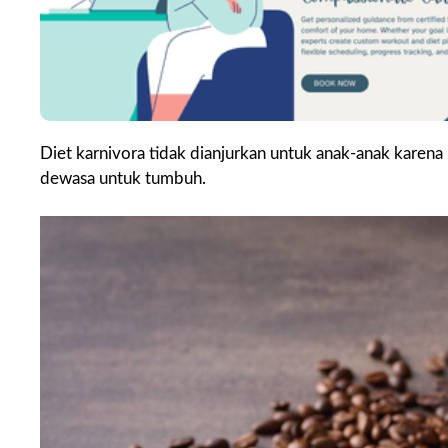
Diet karnivora tidak dianjurkan untuk anak-anak karen
dewasa untuk tumbuh.