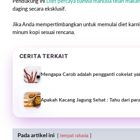
Pendukung ini
Diet percaya bahwa manusia telah maka
daging secara eksklusif.
Jika Anda mempertimbangkan untuk memulai diet karni
minum kopi sesuai rencana.
CERITA TERKAIT
Mengapa Carob adalah pengganti cokelat ya
Apakah Kacang Jagung Sehat : Tahu dari para
Pada artikel ini
tempat rahasia