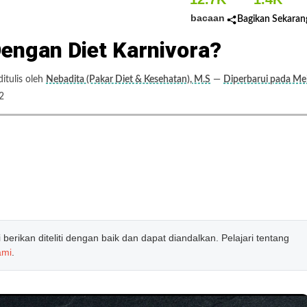
bacaan
Bagikan Sekaran
engan Diet Karnivora?
tulis oleh
Nebadita (Pakar Diet & Kesehatan), M.S
—
Diperbarui pada Me
2
erikan diteliti dengan baik dan dapat diandalkan. Pelajari tentang
ami
.