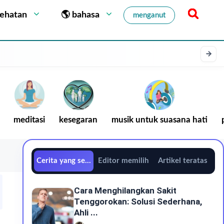
sehatan
🌎 bahasa
menganut
meditasi
kesegaran
musik untuk suasana hati
Cerita yang sedang tren
Editor memilih
Artikel teratas
Cara Menghilangkan Sakit
Tenggorokan: Solusi Sederhana,
Ahli ...