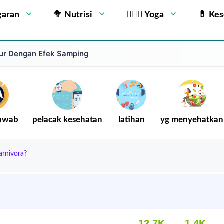
garan
🥦 Nutrisi
🧘🏻‍♂️ Yoga
💊 Ke
ur Dengan Efek Samping
Jawab
pelacak kesehatan
latihan
yg menyehatkan
arnivora?
12.7K
1.4K