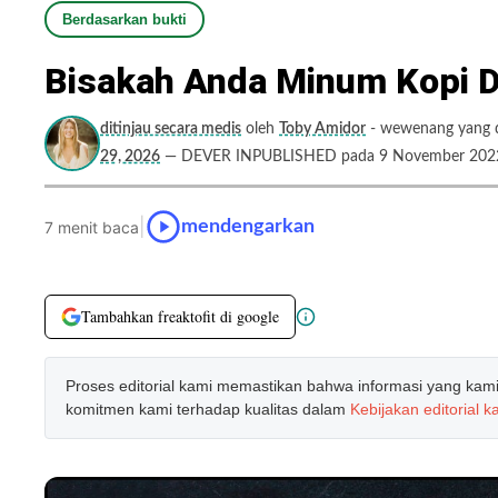
Berdasarkan bukti
Bisakah Anda Minum Kopi D
ditinjau secara medis
oleh
Toby Amidor
- wewenang yang di
29, 2026
— DEVER INPUBLISHED pada 9 November 202
|
mendengarkan
7 menit baca
Tambahkan freaktofit di google
Proses editorial kami memastikan bahwa informasi yang kami b
komitmen kami terhadap kualitas dalam
Kebijakan editorial k