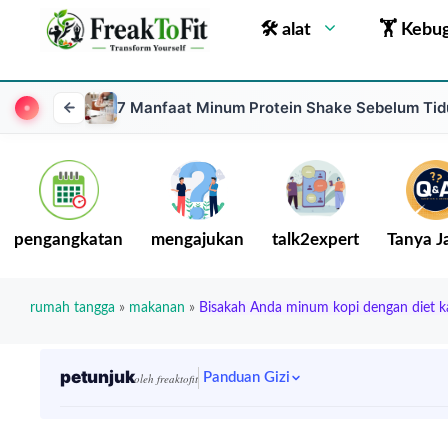
🛠 alat
🏋 Kebu
7 Manfaat Minum Protein Shake Sebelum Tid
pengangkatan
mengajukan
talk2expert
Tanya 
rumah tangga
»
makanan
»
Bisakah Anda minum kopi dengan diet k
petunjuk
Panduan Gizi
oleh freaktofit