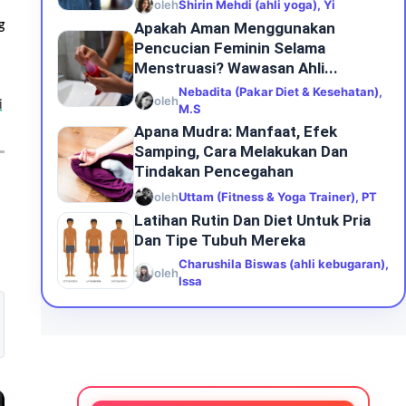
oleh
Shirin Mehdi (ahli yoga), Yi
g
Apakah Aman Menggunakan
Pencucian Feminin Selama
Menstruasi? Wawasan Ahli...
Nebadita (Pakar Diet & Kesehatan),
oleh
i
M.S
Apana Mudra: Manfaat, Efek
Samping, Cara Melakukan Dan
Tindakan Pencegahan
oleh
Uttam (Fitness & Yoga Trainer), PT
Latihan Rutin Dan Diet Untuk Pria
Dan Tipe Tubuh Mereka
Charushila Biswas (ahli kebugaran),
oleh
Issa