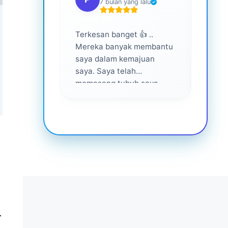
7 bulan yang lalu
Terkesan banget 👍 ..
Layan
Mereka banyak membantu
yang 
saya dalam kemajuan
saya. Saya telah
memasang tubuh saya
dalam waktu 1 tahun
setelah bantuan mereka ...
Senang menjadi bagian
dari mereka 💕
.