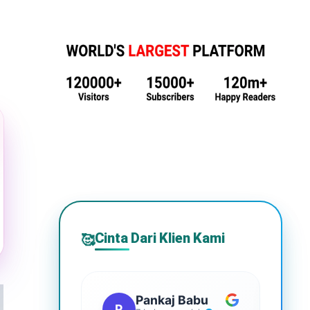
Cinta Dari Klien Kami
🥰
Pankaj Babu
P
S