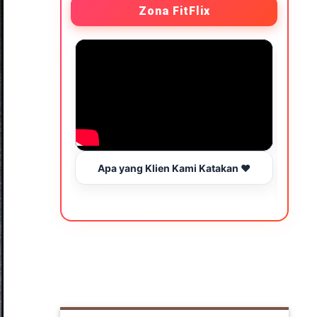
Zona FitFlix
Apa yang Klien Kami Katakan ❤️
Wakt