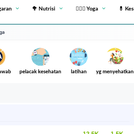
garan
🥦 Nutrisi
🧘🏻‍♂️ Yoga
💊 Ke
oga
Jawab
pelacak kesehatan
latihan
yg menyehatkan
12.5K
1.5K