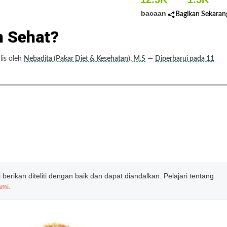
bacaan
Bagikan Sekaran
 Sehat?
is oleh
Nebadita (Pakar Diet & Kesehatan), M.S
—
Diperbarui pada 11
erikan diteliti dengan baik dan dapat diandalkan. Pelajari tentang
ami
.