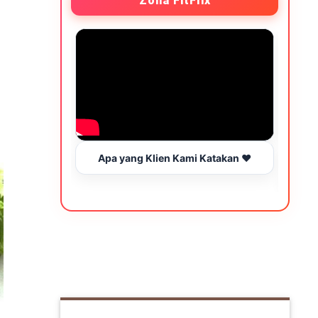
Zona FitFlix
Apa yang Klien Kami Katakan ❤️
Wakt