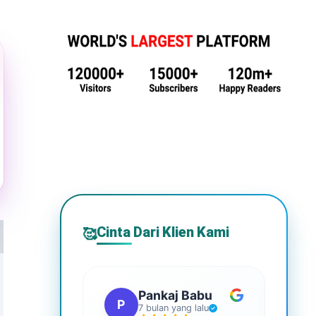
Cinta Dari Klien Kami
🥰
Pankaj Babu
P
S
7 bulan yang lalu