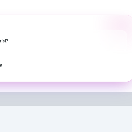
isi?
al