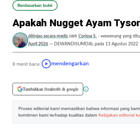
Berdasarkan bukti
Apakah Nugget Ayam Tyson
ditinjau secara medis
oleh
Corissa S.
- wewenang yang ditul
April 2026
— DEWANDISUMDAL pada 13 Agustus 2022
|
mendengarkan
8 menit baca
Tambahkan freaktofit di google
Proses editorial kami memastikan bahwa informasi yang kami b
komitmen kami terhadap kualitas dalam
Kebijakan editorial k