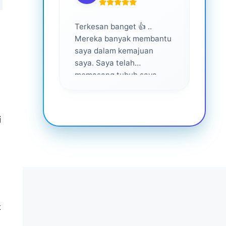
Terkesan banget 👍 ..
Layan
Mereka banyak membantu
yang 
saya dalam kemajuan
saya. Saya telah
memasang tubuh saya
dalam waktu 1 tahun
setelah bantuan mereka ...
Senang menjadi bagian
i
dari mereka 💕
k