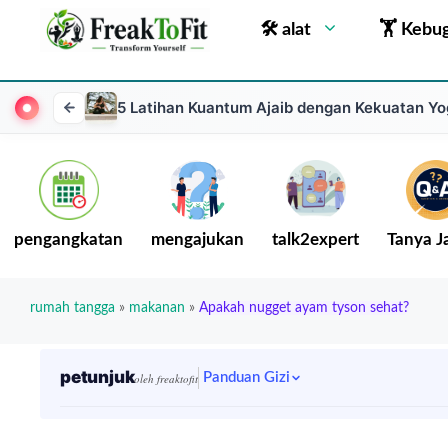
🛠 alat
🏋 Kebu
5 Latihan Kuantum Ajaib dengan Kekuatan Y
pengangkatan
mengajukan
talk2expert
Tanya 
rumah tangga
»
makanan
»
Apakah nugget ayam tyson sehat?
petunjuk
Panduan Gizi
oleh freaktofit