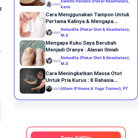
Swathi Handoo (Pakar Kesehatan),
oleh
kami
g
Cara Menggunakan Tampon Untuk
Pertama Kalinya & Mengapa...
Nebadita (Pakar Diet & Kesehatan),
oleh
M.S
Mengapa Kuku Saya Berubah
Menjadi Oranye : Alasan Ilmiah
Nebadita (Pakar Diet & Kesehatan),
oleh
M.S
Cara Meningkatkan Massa Otot
Untuk Pria Kurus : 8 Rahasia...
oleh
Uttam (Fitness & Yoga Trainer), PT