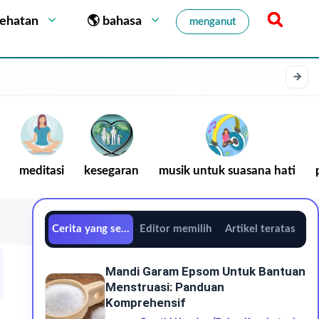
sehatan
🌎 bahasa
menganut
meditasi
kesegaran
musik untuk suasana hati
Cerita yang sedang tren
Editor memilih
Artikel teratas
Mandi Garam Epsom Untuk Bantuan
Menstruasi: Panduan
Komprehensif