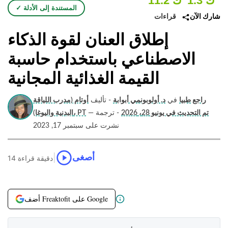
1.3 ك
11.2 ك
✓ المستندة إلى الأدلة
قراءات
شارك الآن
إطلاق العنان لقوة الذكاء
الاصطناعي باستخدام حاسبة
القيمة الغذائية المجانية
راجع طبيا
في
د. أولوبونمي أبوابة
- تأليف
أوتام (مدرب اللياقة
تم التحديث في يونيو 28، 2026
- ترجمة
—
البدنية واليوغا)، PT
نشرت على سبتمبر 17, 2023
|
أصغى
14 دقيقة قراءة
أضف Freaktofit على Google