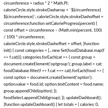
circumference = radius * 2 * Math.PI;
calorieCircle.style.strokeDasharray = `${circumference}
${circumference}`; calorieCircle.style.strokeDashoffset =
circumference;function setCalorieProgress(percent) {
const offset = circumference – (Math.min(percent, 100)
/ 100) * circumference;
calorieCircle.style.strokeDashoffset = offset; }function
init() { const categories = […new Set(foodDatabase.map(f
=> f.cat))]; categories.forEach(cat => { const group =
document.createElement(‘optgroup’); group.label = cat;
foodDatabase.filter(f => f.cat === cat).forEach(food => {
const option = document.createElement(‘option’);
option.value = food.id; option.textContent = food.name;
group.appendChild(option); });
foodSelect.appendChild(group); }); updateDashboard();
}function updateDashboard() { let totals = { calories: 0,