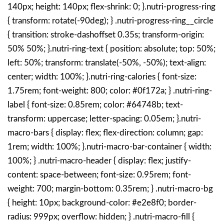
140px; height: 140px; flex-shrink: 0; }.nutri-progress-ring
{ transform: rotate(-90deg); } .nutri-progress-ring__circle
{ transition: stroke-dashoffset 0.35s; transform-origin:
50% 50%; }.nutri-ring-text { position: absolute; top: 50%;
left: 50%; transform: translate(-50%, -50%); text-align:
center; width: 100%; }.nutri-ring-calories { font-size:
1.75rem; font-weight: 800; color: #0f172a; } .nutri-ring-
label { font-size: 0.85rem; color: #64748b; text-
transform: uppercase; letter-spacing: 0.05em; }.nutri-
macro-bars { display: flex; flex-direction: column; gap:
1rem; width: 100%; }.nutri-macro-bar-container { width:
100%; } .nutri-macro-header { display: flex; justify-
content: space-between; font-size: 0.95rem; font-
weight: 700; margin-bottom: 0.35rem; } .nutri-macro-bg
{ height: 10px; background-color: #e2e8f0; border-
radius: 999px; overflow: hidden; } .nutri-macro-fill {