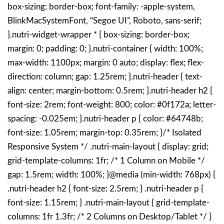
box-sizing: border-box; font-family: -apple-system,
BlinkMacSystemFont, “Segoe UI”, Roboto, sans-serif;
}.nutri-widget-wrapper * { box-sizing: border-box;
margin: 0; padding: 0; }.nutri-container { width: 100%;
max-width: 1100px; margin: 0 auto; display: flex; flex-
direction: column; gap: 1.25rem; }.nutri-header { text-
align: center; margin-bottom: 0.5rem; }.nutri-header h2 {
font-size: 2rem; font-weight: 800; color: #0f172a; letter-
spacing: -0.025em; }.nutri-header p { color: #64748b;
font-size: 1.05rem; margin-top: 0.35rem; }/* Isolated
Responsive System */ .nutri-main-layout { display: grid;
grid-template-columns: 1fr; /* 1 Column on Mobile */
gap: 1.5rem; width: 100%; }@media (min-width: 768px) {
.nutri-header h2 { font-size: 2.5rem; } .nutri-header p {
font-size: 1.15rem; } .nutri-main-layout { grid-template-
columns: 1fr 1.3fr; /* 2 Columns on Desktop/Tablet */ }