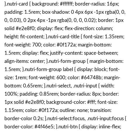
}.nutri-card { background: #ffffff; border-radius: 16px;
padding: 1.5rem; box-shadow: 0 4px 6px -1px rgba(0, 0,
0, 0.03), 0 2px 4px -1px rgba(0, 0, 0, 0.02); border: 1px
solid #e2e8f0; display: flex; flex-direction: column;
height: fit-content; }.nutri-card-title { font-size: 1.35rem;
font-weight: 700; color: #0f172a; margin-bottom:
1.5rem; display: flex; justify-content: space-between;
align-items: center; }.nutri-form-group { margin-bottom:
1.5rem; }.nutri-form-group label { display: block; font-
size: 1rem; font-weight: 600; color: #64748b; margin-
bottom: 0.65rem; }.nutri-select, .nutri-input { width:
100%; padding: 0.85rem; border-radius: 8px; border:
1px solid #e2e8f0; background-color: #fff; font-size:
1.15rem; color: #0f172a; outline: none; transition:
border-color 0.2s; }.nutri-select:focus, .nutri-input:focus {
border-color: #4f46e5; }.nutri-btn { display: inline-flex;