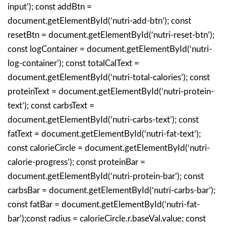
input’); const addBtn =
document.getElementById(‘nutri-add-btn’); const
resetBtn = document.getElementById(‘nutri-reset-btn’);
const logContainer = document.getElementById(‘nutri-
log-container’); const totalCalText =
document.getElementById(‘nutri-total-calories’); const
proteinText = document.getElementById(‘nutri-protein-
text’); const carbsText =
document.getElementById(‘nutri-carbs-text’); const
fatText = document.getElementById(‘nutri-fat-text’);
const calorieCircle = document.getElementById(‘nutri-
calorie-progress’); const proteinBar =
document.getElementById(‘nutri-protein-bar’); const
carbsBar = document.getElementById(‘nutri-carbs-bar’);
const fatBar = document.getElementById(‘nutri-fat-
bar’);const radius = calorieCircle.r.baseVal.value; const