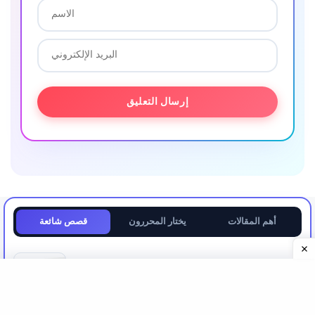
أهم المقالات
يختار المحررون
قصص شائعة
ماذا يفعل فينيبوت للدماغ؟
Swathi Handoo (خبير صحي) ، نحن
في