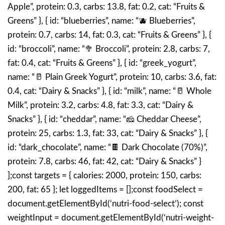
Apple”, protein: 0.3, carbs: 13.8, fat: 0.2, cat: “Fruits &
Greens” }, { id: “blueberries”, name: “🫐 Blueberries”,
protein: 0.7, carbs: 14, fat: 0.3, cat: “Fruits & Greens” }, {
id: “broccoli”, name: “🥦 Broccoli”, protein: 2.8, carbs: 7,
fat: 0.4, cat: “Fruits & Greens” }, { id: “greek_yogurt”,
name: “🥛 Plain Greek Yogurt”, protein: 10, carbs: 3.6, fat:
0.4, cat: “Dairy & Snacks” }, { id: “milk”, name: “🥛 Whole
Milk”, protein: 3.2, carbs: 4.8, fat: 3.3, cat: “Dairy &
Snacks” }, { id: “cheddar”, name: “🧀 Cheddar Cheese”,
protein: 25, carbs: 1.3, fat: 33, cat: “Dairy & Snacks” }, {
id: “dark_chocolate”, name: “🍫 Dark Chocolate (70%)”,
protein: 7.8, carbs: 46, fat: 42, cat: “Dairy & Snacks” }
];const targets = { calories: 2000, protein: 150, carbs:
200, fat: 65 }; let loggedItems = [];const foodSelect =
document.getElementById(‘nutri-food-select’); const
weightInput = document.getElementById(‘nutri-weight-