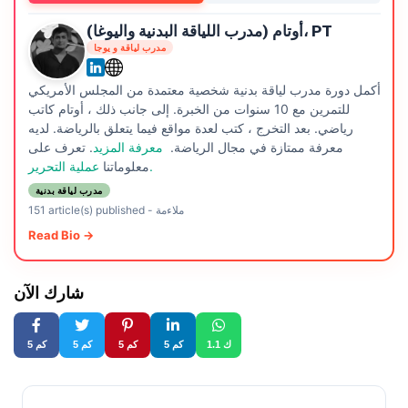
أوتام (مدرب اللياقة البدنية واليوغا)، PT
مدرب لياقة و يوجا
أكمل دورة مدرب لياقة بدنية شخصية معتمدة من المجلس الأمريكي
للتمرين مع 10 سنوات من الخبرة. إلى جانب ذلك ، أوتام كاتب
رياضي. بعد التخرج ، كتب لعدة مواقع فيما يتعلق بالرياضة. لديه
معرفة ممتازة في مجال الرياضة.
معرفة المزيد
. تعرف على
عملية التحرير.
معلوماتنا
مدرب لياقة بدنية
ملاءمة
-
151 article(s) published
Read Bio →
شارك الآن
1.1 ك
5 كم
5 كم
5 كم
5 كم