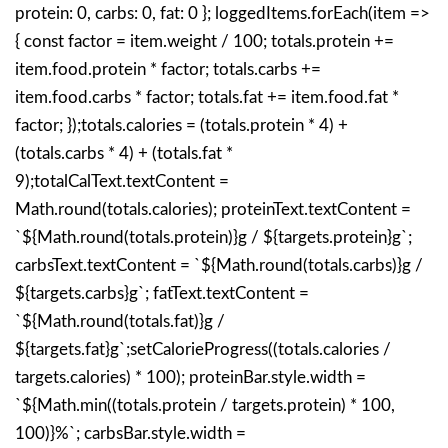
protein: 0, carbs: 0, fat: 0 }; loggedItems.forEach(item =>
{ const factor = item.weight / 100; totals.protein +=
item.food.protein * factor; totals.carbs +=
item.food.carbs * factor; totals.fat += item.food.fat *
factor; });totals.calories = (totals.protein * 4) +
(totals.carbs * 4) + (totals.fat *
9);totalCalText.textContent =
Math.round(totals.calories); proteinText.textContent =
`${Math.round(totals.protein)}g / ${targets.protein}g`;
carbsText.textContent = `${Math.round(totals.carbs)}g /
${targets.carbs}g`; fatText.textContent =
`${Math.round(totals.fat)}g /
${targets.fat}g`;setCalorieProgress((totals.calories /
targets.calories) * 100); proteinBar.style.width =
`${Math.min((totals.protein / targets.protein) * 100,
100)}%`; carbsBar.style.width =