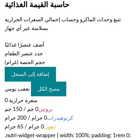
حاسبة القيمة الغذائية
تتبع وحدات الماكرو وحساب إجمالي السعرات الحرارية
بسلاسة عبر أي جهاز
أضف عنصرًا غذائيًا
حدد عنصر الطعام
حجم الحصة (غرام)
إضافة إلى السجل
مسح الكل
تعقب يومي
سعرة حرارية
0
بروتين
0 جم / 150 جم
كربوهيدرات
0 جرام / 200 جرام
دهون
0 جرام / 65 جرام
.nutri-widget-wrapper { width: 100%; padding: 1rem 0;