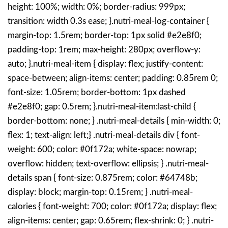
height: 100%; width: 0%; border-radius: 999px;
transition: width 0.3s ease; }.nutri-meal-log-container {
margin-top: 1.5rem; border-top: 1px solid #e2e8f0;
padding-top: 1rem; max-height: 280px; overflow-y:
auto; }.nutri-meal-item { display: flex; justify-content:
space-between; align-items: center; padding: 0.85rem 0;
font-size: 1.05rem; border-bottom: 1px dashed
#e2e8f0; gap: 0.5rem; }.nutri-meal-item:last-child {
border-bottom: none; } .nutri-meal-details { min-width: 0;
flex: 1; text-align: left;} .nutri-meal-details div { font-
weight: 600; color: #0f172a; white-space: nowrap;
overflow: hidden; text-overflow: ellipsis; } .nutri-meal-
details span { font-size: 0.875rem; color: #64748b;
display: block; margin-top: 0.15rem; } .nutri-meal-
calories { font-weight: 700; color: #0f172a; display: flex;
align-items: center; gap: 0.65rem; flex-shrink: 0; } .nutri-