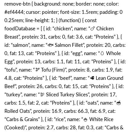
remove-btn { background: none; border: none; color:
#ef4444; cursor: pointer; font-size: 1.5rem; padding: 0
0.25rem; line-height: 1; } (function() { const
foodDatabase = [ { id: “chicken”, name: “🍗 Chicken
Breast”, protein: 31, carbs: 0, fat: 3.6, cat: “Proteins” }, {
id: “salmon”, name: “🐟 Salmon Fillet”, protein: 20, carbs:
0, fat: 13, cat: “Proteins” }, { id: “egg”, name: “🥚 Whole
Egg”, protein: 13, carbs: 1.1, fat: 11, cat: “Proteins” }, { id:
“tofu”, name: “🫘 Tofu (Firm)”, protein: 8, carbs: 1.9, fat:
4.8, cat: “Proteins” }, { id: “beef”, name: “🥩 Lean Ground
Beef”, protein: 26, carbs: 0, fat: 15, cat: “Proteins” }, { id:
“turkey”, name: “🦃 Sliced Turkey Slices”, protein: 17,
carbs: 1.5, fat: 2, cat: “Proteins” }, { id: “oats”, name: “🥣
Rolled Oats”, protein: 16.9, carbs: 66.3, fat: 6.9, cat:
“Carbs & Grains” }, { id: “rice”, name: “🍚 White Rice
(Cooked)”, protein: 2.7, carbs: 28, fat: 0.3, cat: “Carbs &