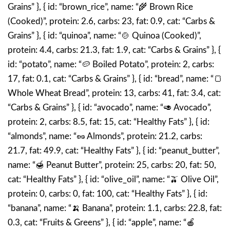
Grains” }, { id: “brown_rice”, name: “🌾 Brown Rice
(Cooked)”, protein: 2.6, carbs: 23, fat: 0.9, cat: “Carbs &
Grains” }, { id: “quinoa”, name: “🍲 Quinoa (Cooked)”,
protein: 4.4, carbs: 21.3, fat: 1.9, cat: “Carbs & Grains” }, {
id: “potato”, name: “🥔 Boiled Potato”, protein: 2, carbs:
17, fat: 0.1, cat: “Carbs & Grains” }, { id: “bread”, name: “🍞
Whole Wheat Bread”, protein: 13, carbs: 41, fat: 3.4, cat:
“Carbs & Grains” }, { id: “avocado”, name: “🥑 Avocado”,
protein: 2, carbs: 8.5, fat: 15, cat: “Healthy Fats” }, { id:
“almonds”, name: “🥜 Almonds”, protein: 21.2, carbs:
21.7, fat: 49.9, cat: “Healthy Fats” }, { id: “peanut_butter”,
name: “🍯 Peanut Butter”, protein: 25, carbs: 20, fat: 50,
cat: “Healthy Fats” }, { id: “olive_oil”, name: “🫒 Olive Oil”,
protein: 0, carbs: 0, fat: 100, cat: “Healthy Fats” }, { id:
“banana”, name: “🍌 Banana”, protein: 1.1, carbs: 22.8, fat:
0.3, cat: “Fruits & Greens” }, { id: “apple”, name: “🍎