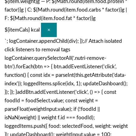
${item.weight}g — P: ${Math.round(item.food.protein *
factor)}g | C: ${Math.round(item.food.carbs * factor)}g |
F: ${Math.round(item.food.fat * factor)}g
${itemCals} kcal
×
`; logContainer.appendChild(div); });// Attach isolated
click listeners to removal tags
logContainer.querySelectorAll(‘.nutri-remove-
btn’).forEach(btn => { btn.addEventListener(‘click’,
function() { const idx = parseInt(this.getAttribute(‘data-
index’)); loggedItems.splice(idx, 1); updateDashboard();
}); }); }addBtn.addEventListener(‘click’, () => { const
foodId = foodSelect.value; const weight =
parseFloat(weightInput.value); if (!foodId ||
isNaN(weight) || weight f.id === foodId);
loggedItems.push({ food: selectedFood, weight: weight
}); updateDashboard(); weightInput.value = 100;