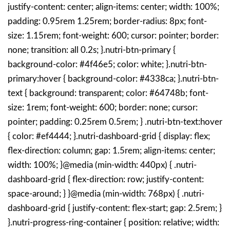
justify-content: center; align-items: center; width: 100%;
padding: 0.95rem 1.25rem; border-radius: 8px; font-
size: 1.15rem; font-weight: 600; cursor: pointer; border:
none; transition: all 0.2s; }.nutri-btn-primary {
background-color: #4f46e5; color: white; }.nutri-btn-
primary:hover { background-color: #4338ca; }.nutri-btn-
text { background: transparent; color: #64748b; font-
size: 1rem; font-weight: 600; border: none; cursor:
pointer; padding: 0.25rem 0.5rem; } .nutri-btn-text:hover
{ color: #ef4444; }.nutri-dashboard-grid { display: flex;
flex-direction: column; gap: 1.5rem; align-items: center;
width: 100%; }@media (min-width: 440px) { .nutri-
dashboard-grid { flex-direction: row; justify-content:
space-around; } }@media (min-width: 768px) { .nutri-
dashboard-grid { justify-content: flex-start; gap: 2.5rem; }
}.nutri-progress-ring-container { position: relative; width: