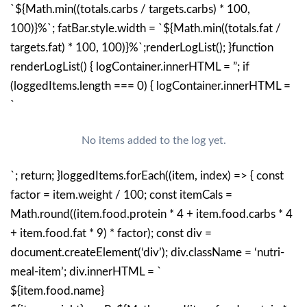
`${Math.min((totals.carbs / targets.carbs) * 100,
100)}%`; fatBar.style.width = `${Math.min((totals.fat /
targets.fat) * 100, 100)}%`;renderLogList(); }function
renderLogList() { logContainer.innerHTML = ”; if
(loggedItems.length === 0) { logContainer.innerHTML =
`
No items added to the log yet.
`; return; }loggedItems.forEach((item, index) => { const
factor = item.weight / 100; const itemCals =
Math.round((item.food.protein * 4 + item.food.carbs * 4
+ item.food.fat * 9) * factor); const div =
document.createElement(‘div’); div.className = ‘nutri-
meal-item’; div.innerHTML = `
${item.food.name}