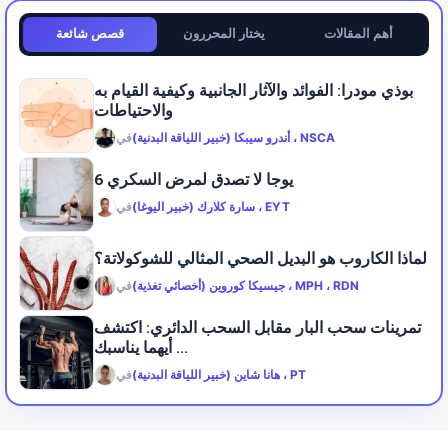
أهم المقالات
يختار المحررون
قصص شائعة
بوذي مودرا: الفوائد والآثار الجانبية وكيفية القيام به
والاحتياطات
أندرو سيبكا (خبير اللياقة البدنية) ، NSCA
في
6 يوجا لا تصدق لمرض السكري
سارة كلارك (خبير اليوغا) ، EYT
في
لماذا الكاروب هو البديل الصحي المثالي للشوكولاتة؟
جيسيكا كوروين (أخصائي تغذية) ، MPH ، RDN
في
تمرينات سحب البار مقابل السحب الدائري: اكتشف
أيهما يناسبك ...
هانا شاين (خبير اللياقة البدنية) ، PT
في