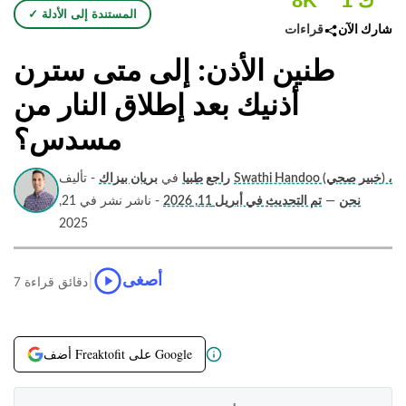
1 ك
8K
✓ المستندة إلى الأدلة
قراءات
شارك الآن
طنين الأذن: إلى متى سترن
أذنيك بعد إطلاق النار من
مسدس؟
Swathi Handoo (خبير صحي) ،
راجع طبيا
في
بريان بيزاك
- تأليف
نحن
—
تم التحديث في أبريل 11, 2026
- ناشر نشر في 21,
2025
|
أصغى
7 دقائق قراءة
أضف Freaktofit على Google