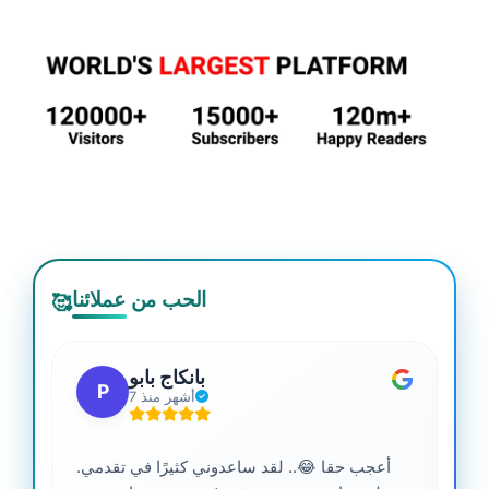
الحب من عملائنا
🥰
بانكاج بابو
P
7 أشهر منذ
أعجب حقا 😂.. لقد ساعدوني كثيرًا في تقدمي.