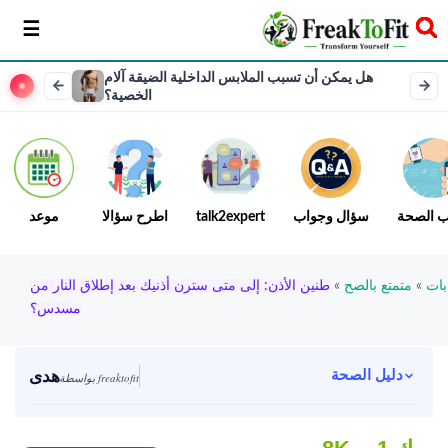
سخر
هل يمكن أن تسبب الملابس الداخلية الضيقة آلام
الخصية؟
ب الصحة
سؤال وجواب
talk2expert
اطرح سؤالا
موعد
بات
»
متمتع بالصح
»
طنين الأذن: إلى متى سترن أذنيك بعد إطلاق النار من
مسدس؟
هدى
دليل الصحة
بواسطة freaktofit