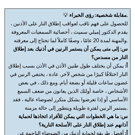
مقابلة شخصية: رؤى الخبراء.
💡
للحصول على فهم ثاقب لعواقب إطلاق النار على الأذنين ،
يقدم الدكتور إميلي سميث ، أخصائية السمعيات المعروفة
والمهنة لمدة 20 عامًا ، وصفًا كاملاً لما تحتاج إلى معرفته.
س: إلى متى يمكن أن يستمر الرنين في أذنيك بعد إطلاق
النار من مسدس؟
أ:
يمكن أن يختلف طول طنين الأذن في الأذن بسبب إطلاق
النار اختلافًا كبيرًا من شخص لآخر. عادة ، يختفي الرنين في
غضون ساعات قليلة أو بضعة أيام. ومع ذلك ، في بعض
الأشخاص ، خاصة أولئك الذين يعانون من ضعف السمع
الأساسي أو إذا تعرضوا بشكل متكرر لضوضاء عالية ، فقد
يستمر الرنين لفترة طويلة ويتطور إلى حالة مزمنة.
س: ما هي الخطوات التي يمكن للأفراد اتخاذها لحماية
آذانهم عند إطلاق النار على الأسلحة النارية؟
أ:
أفضل طريقة لحماية أذنيك من الضوضاء الناجمة عن