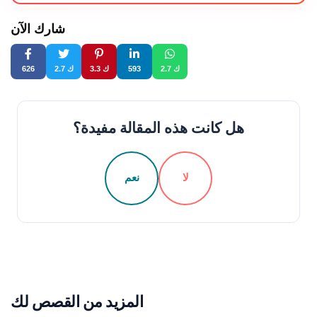
شارك الآن
2.7 ك
593
3.3 ك
2.7 ك
626
هل كانت هذه المقالة مفيدة؟
لا
نعم
المزيد من القصص لك