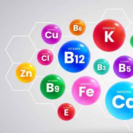
مايك تايسون دفع ما يصل 💪
الوقت المناسب لممارسة التمارين 🔥