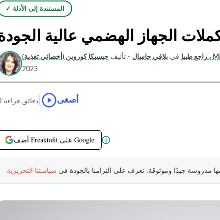
✓ المستندة إلى الأدلة
ملات الجهاز الهضمي عالية الجودة
 ، MPH ، RDN
راجع طبيا
في
بلافي جاسال
- تأليف
2023
|
أصغى
9 دقائق قراءة
أضف Freaktofit على Google
مها مدروسة جيدًا وموثوقة. تعرف على التزامنا بالجودة في
سياستنا التحريرية