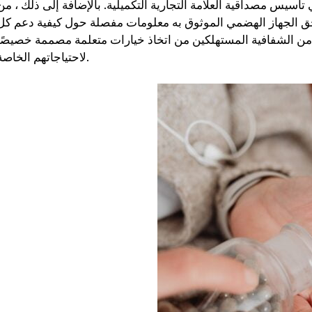
تأسيس مصداقية العلامة التجارية التكميلية. بالإضافة إلى ذلك ، من
 الجهاز الهضمي الموثوق به معلومات مفصلة حول كيفية دعم كل
من الشفافية المستهلكين من اتخاذ خيارات متعلمة مصممة خصيصًا
لاحتياجاتهم الخاصة.
بيوش ياداف
سانجاميش
P
قبل عام
منذ 3 أشهر
لقد غير موقع استشارات اللياقة
خدمة ومعلومات اح
البدنية هذا أسلوب حياتي حقًا.