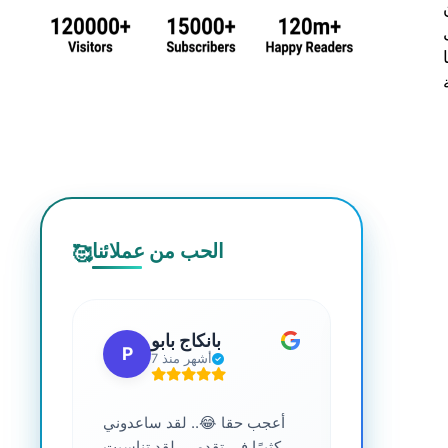
الحب من عملائنا
🥰
 جي
بانكاج بابو
P
S
7 أشهر منذ
ترافية عالية
أعجب حقا 😂.. لقد ساعدوني
....
كثيرًا في تقدمي. لقد تناسبت