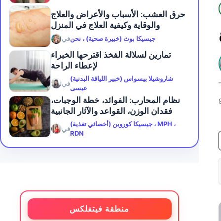
حرق العشب: الأسباب والأعراض والعلاج
والوقاية وكيفية العلاج في المنزل
جيسيكا بوث (خبيرة صحية) ، نحن
في
تمارين لسلالة الفخذ اقترحها الخبراء
لإعطاء الراحة
شاروشيلا بيسواس (خبير اللياقة البدنية)
في
عيسى
نظام المحارب: الفوائد، خطة الوجبات،
فقدان الوزن، القواعد والآثار الجانبية
جيسيكا كوروين (أخصائي تغذية) ، MPH ،
في
RDN
منطقة فيتفلكس