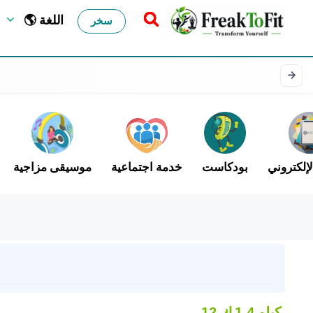
🌎 اللغة
سخر
لإلكتروني
بودكاست
خدمة اجتماعية
موسيقى مزاجية
1.4 كيلو
12 ك