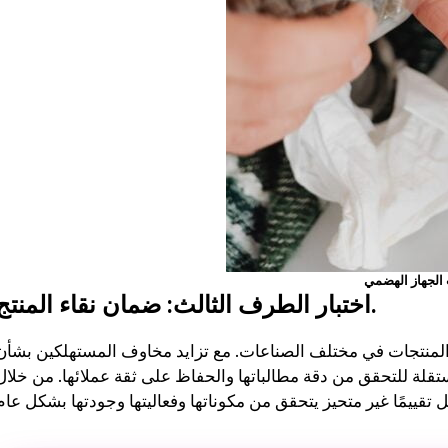
كان من السهل اتباع خطط
التمرين والتغذية الشخصية
وفعالة. شعرت بالدعم في كل
خطوة على الطريق - موصى به
للغاية لأي شخص جاد في
الحصول على صحة أفضل. ❤️
الجهاز الهضمي
اختبار الطرف الثالث: ضمان نقاء المنتج.
ة المنتجات في مختلف الصناعات. مع تزايد مخاوف المستهلكين بشأن
قلة للتحقق من دقة مطالباتها والحفاظ على ثقة عملائها. من خلال