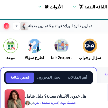
🏋 اللياقة البدنية
🛠 الأدوات
تمارين دائرة الورك: فوائد و 5 تمارين مذهلة
سؤال وجواب
talk2expert
اطرح سؤالا
موعد
دة
أهم المقالات
يختار المحررون
قصص شائعة
هل عدوى الأسنان معدية؟ دليل شامل
جيسيكا بوث (خبيرة صحية) ، نحن
في