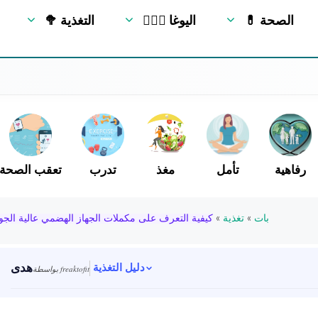
💊 الصحة
🧘🏻‍♂️ اليوغا
🥦 التغذية
رفاهية
تأمل
مغذ
تدرب
تعقب الصحة
بات
»
تغذية
»
كيفية التعرف على مكملات الجهاز الهضمي عالية الجو
هدى
دليل التغذية
بواسطة freaktofit