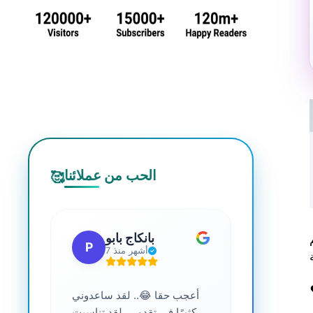
الحب من عملائنا
🥰
 جي
بانكاج بابو
P
S
7 أشهر منذ
ترافية عالية
أعجب حقا 😂.. لقد ساعدوني
....
كثيرًا في تقدمي. لقد تناسبت