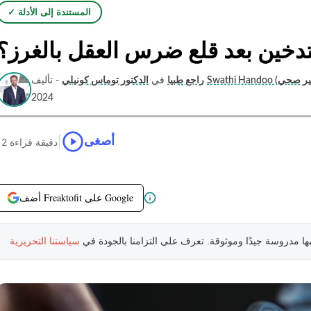
✓ المستندة إلى الأدلة
دخين بعد قلع ضرس العقل بالغرز؟
راجع طبيا
في
الدكتور توماس كونيلي
- تأليف
2024
|
أصغى
12 دقيقة قراءة
أضف Freaktofit على Google
مها مدروسة جيدًا وموثوقة. تعرف على التزامنا بالجودة في
سياستنا التحريرية