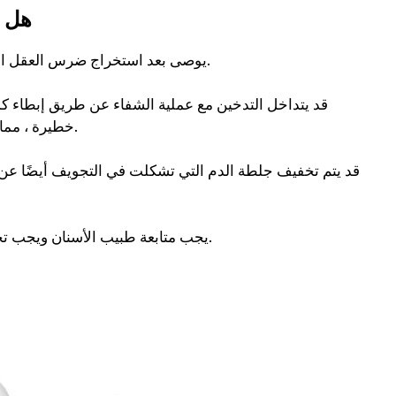
هل م
يوصى بعد استخراج ضرس العقل المخيط ، يجب ألا يدخن المريض على الأقل في غضون 48-72 ساعة.
قد يتداخل التدخين مع عملية الشفاء عن طريق إبطاء كمي
خطيرة ، مما قد يسرع من احتمال الإصابة بالعدوى ، وبالتالي إبطاء عملية الشفاء.
قد يتم تخفيف جلطة الدم التي تشكلت في التجويف أيضًا عن 
يجب متابعة طبيب الأسنان ويجب تجنب التدخين حتى يتم خلع الغرز وإخراج عملية الشفاء بشكل صحيح.