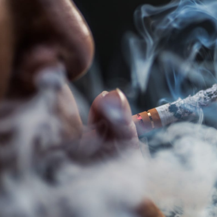
مايك تايسون دفع ما يصل 💪
الوقت المناسب لممارسة التمارين 🔥