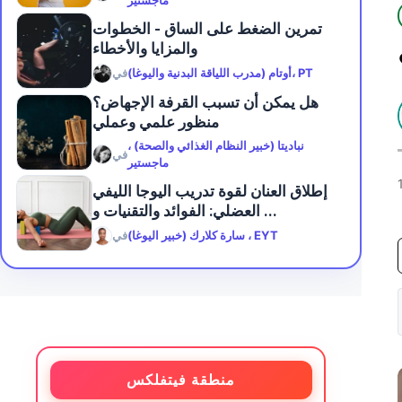
ماجستير
تمرين الضغط على الساق - الخطوات
والمزايا والأخطاء
أوتام (مدرب اللياقة البدنية واليوغا)، PT
في
هل يمكن أن تسبب القرفة الإجهاض؟
منظور علمي وعملي
نباديتا (خبير النظام الغذائي والصحة) ،
في
ماجستير
إطلاق العنان لقوة تدريب اليوجا الليفي
العضلي: الفوائد والتقنيات و ...
سارة كلارك (خبير اليوغا) ، EYT
في
منطقة فيتفلكس