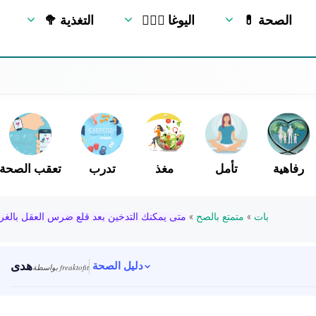
💊 الصحة
🧘🏻‍♂️ اليوغا
🥦 التغذية
رفاهية
تأمل
مغذ
تدرب
تعقب الصحة
بات
»
متمتع بالصح
»
متى يمكنك التدخين بعد قلع ضرس العقل بالغر
هدى
دليل الصحة
بواسطة freaktofit