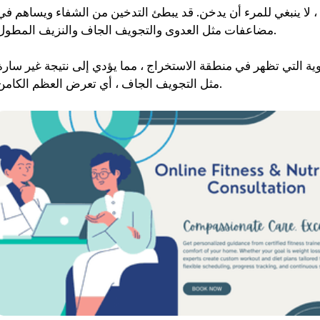
 لا ينبغي للمرء أن يدخن. قد يبطئ التدخين من الشفاء ويساهم في
كان من السهل اتباع خطط
مضاعفات مثل العدوى والتجويف الجاف والنزيف المطول.
التمرين والتغذية الشخصية
وفعالة. شعرت بالدعم في كل
وية التي تظهر في منطقة الاستخراج ، مما يؤدي إلى نتيجة غير سارة
خطوة على الطريق - موصى به
مثل التجويف الجاف ، أي تعرض العظم الكامن.
للغاية لأي شخص جاد في
الحصول على صحة أفضل. ❤️