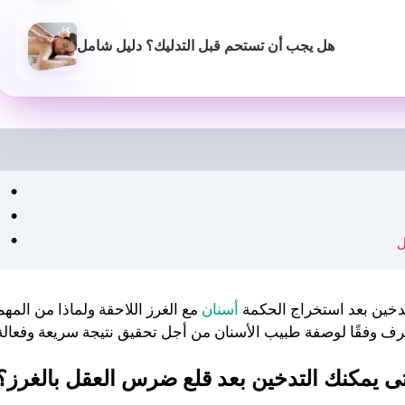
هل يجب أن تستحم قبل التدليك؟ دليل شامل
بيوش ياداف
سانجاميش
خين بعد استخراج الحكمة
أسنان
مع الغرز اللاحقة ولماذا من المهم
P
قبل عام
منذ 3 أشهر
ى يمكنك التدخين بعد قلع ضرس العقل بالغرز؟
لقد غير موقع استشارات اللياقة
خدمة ومعلومات اح
البدنية هذا أسلوب حياتي حقًا.