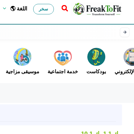
🌎 اللغة
سخر
لإلكتروني
بودكاست
خدمة اجتماعية
موسيقى مزاجية
1.1 ك
10.1 ك