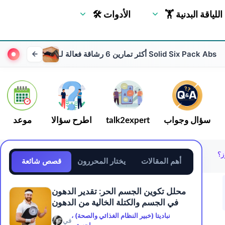
🏋 اللياقة البدنية
🛠 الأدوات
أكثر تمارين 6 رشاقة فعالة لـ Solid Six Pack Abs
سؤال وجواب
talk2expert
اطرح سؤالا
موعد
ز؟
أهم المقالات
يختار المحررون
قصص شائعة
محلل تكوين الجسم الحر: تقدير الدهون
في الجسم والكتلة الخالية من الدهون
نباديتا (خبير النظام الغذائي والصحة) ،
في