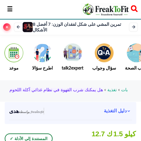
سخر
8 تمرين المشي على شكل لفقدان الوزن: 7 أفضل
الأشكال
ب الصحة
سؤال وجواب
talk2expert
اطرح سؤالا
موعد
بات
»
تغذية
»
هل يمكنك شرب القهوة في نظام غذائي آكلة اللحوم
هدى
دليل التغذية
بواسطة freaktofit
1.5 كيلو
12.7 ك
✓ المستندة إلى الأدلة