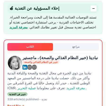
−
🍎 إخلاء المسؤولية عن التغذية
تستند التوصيات الغذائية المقدمة هنا إلى البحث ومراجعة الخبراء.
تختلف الاحتياجات الفردية - يرجى استشارة اختصاصي تغذية أو
اختصاصي تغذية مسجل قبل تغيير نظامك الغذائي.
معرفة المزيد
مراجع
الكاتب
نباديتا (خبير النظام الغذائي والصحة) ، ماجستير
خبير في النظام الغذائي والصحة
نباديتا من ذوي الخبرة في مجال التغذية والصحة واللياقة البدنية
وأكثر من ذلك. حصلت نباديتا على درجة الماجستير من المعهد
الوطني للتغذية ، حيدر أباد وتعمل حاليًا في الفرع الشرقي من
.
عملية التحرير.
معرفة المزيد
. تعرف على معلوماتنا
ICMR.
خبير في التغذية
تغذية
-
338 article(s) published
Read Bio →