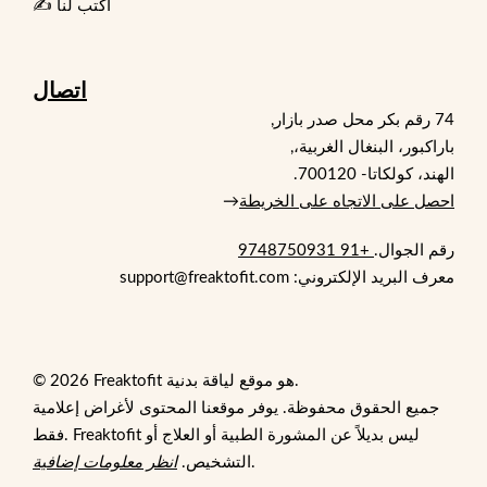
✍️ اكتب لنا
اتصال
74 رقم بكر محل صدر بازار,
باراكبور، البنغال الغربية،,
الهند، كولكاتا- 700120.
احصل على الاتجاه على الخريطة
→
رقم الجوال.
+91 9748750931
معرف البريد الإلكتروني: support@freaktofit.com
© 2026 Freaktofit هو موقع لياقة بدنية.
جميع الحقوق محفوظة. يوفر موقعنا المحتوى لأغراض إعلامية
فقط. Freaktofit ليس بديلاً عن المشورة الطبية أو العلاج أو
.
التشخيص.
انظر معلومات إضافية