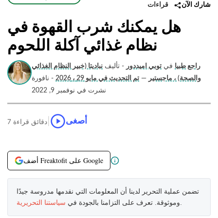
قراءات
شارك الآن
هل يمكنك شرب القهوة في
نظام غذائي آكلة اللحوم
راجع طبيا
في
توبي اميددور
- تأليف
نباديتا (خبير النظام الغذائي
والصحة) ، ماجستير
—
تم التحديث في مايو 29 ، 2026
- نافورة
نشرت في نوفمبر 9, 2022
|
أصغى
7 دقائق قراءة
أضف Freaktofit على Google
تضمن عملية التحرير لدينا أن المعلومات التي نقدمها مدروسة جيدًا
.
وموثوقة. تعرف على التزامنا بالجودة في
سياستنا التحريرية