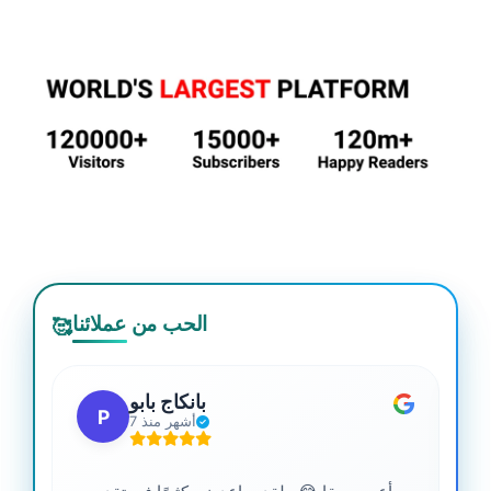
الحب من عملائنا
🥰
بانكاج بابو
P
7 أشهر منذ