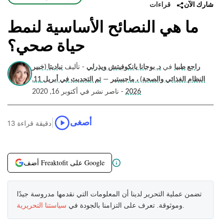
قراءات
شارك الآن
ما هي النصائح الأساسية لنمط
حياة صحي؟
راجع طبيا
في
د. بوجانا يانكوفيتش ويذرلي
- تأليف
نباديتا (خبير
النظام الغذائي والصحة) ، ماجستير
—
تم التحديث في أبريل 11,
2026
- ناصر نشر في أكتوبر 16, 2020
|
أصغى
13 دقيقة قراءة
أضف Freaktofit على Google
تضمن عملية التحرير لدينا أن المعلومات التي نقدمها مدروسة جيدًا
.
وموثوقة. تعرف على التزامنا بالجودة في
سياستنا التحريرية