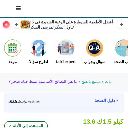
15 أفضل الأطعمة للسيطرة على الرغبة الشديدة في
تناول السكر لمرضى السكر
ب الصحة
سؤال وجواب
talk2expert
اطرح سؤالا
موعد
بات
»
متمتع بالصح
»
ما هي النصائح الأساسية لنمط حياة صحي؟
هدى
دليل الصحة
بواسطة freaktofit
1.5 كيلو
13.6 ك
✓ المستندة إلى الأدلة