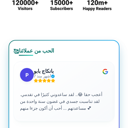
الحب من عملائنا
🥰
بانكاج بابو
P
7 أشهر منذ
أعجب حقا 😂.. لقد ساعدوني كثيرًا في تقدمي.
لقد تناسبت جسدي في غضون سنة واحدة من
مساعدتهم ... أحب أن أكون جزءا منهم 💕