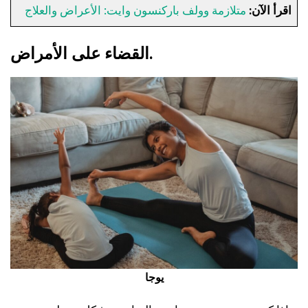
اقرأ الآن:
متلازمة وولف باركنسون وايت: الأعراض والعلاج
القضاء على الأمراض.
يوجا