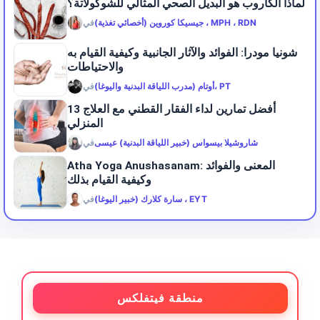
لماذا الكاروب هو البديل الصحي المثالي للشوكولاتة؟
جيسيكا كوروين (أخصائي تغذية) ، MPH ، RDN
في
شونيا مودرا: الفوائد والآثار الجانبية وكيفية القيام به
والاحتياطات
أوتام (مدرب اللياقة البدنية واليوغا)، PT
في
13 أفضل تمارين لداء الفقار القطني مع العلاج
المنزلي
شاروشيلا بيسواس (خبير اللياقة البدنية) عيسى
في
Atha Yoga Anushasanam: المعنى والفوائد
وكيفية القيام بذلك
سارة كلارك (خبير اليوغا) ، EYT
في
منطقة فيتفلكس