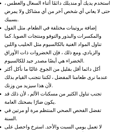
استخدم يديك أو منديلك دائمًا أثناء السعال والعطس ،
حتى لا يعاني أي شخص آخر من أي مشاكل ولا يمرض
بسببك.
إضافة بروتينات مختلفة في الطعام. مثل الفول
والمكسرات والبذور والتوفو ومنتجات الصويا. كما
تناول المواد الغنية بالكالسيوم مثل الحليب واللبن
والزبادي. ومع ذلك ، فإن الخضروات ذات الأوراق
الخضراء هي أيضًا مصدر جيد للكالسيوم.
أكل دائما أقل بقليل من الجوع. غالبًا ما نأكل أكثر
عندما نرى طعامنا المفضل ، لكننا نتجنب القيام بذلك
لأن هذا سيزيد من وزنك.
تجنب تناول الكثير من مسكنات الألم ، لأن ذلك قد
يكون ضارًا بصحتك العامة.
تفضل الفحص الصحي المنتظم مرة أو مرتين في
السنة.
لا تعمل يومي السبت والأحد. استرخ واحصل على