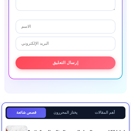
أهم المقالات
يختار المحررون
قصص شائعة