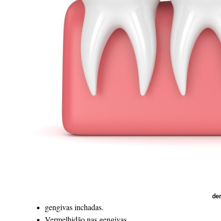
den
gengivas inchadas.
Vermelhidão nas gengivas.