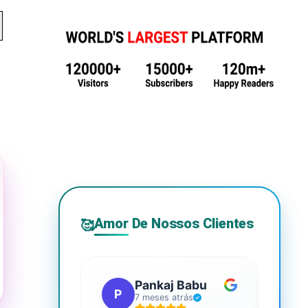
Amor De Nossos Clientes
🥰
Pankaj Babu
P
S
7 meses atrás