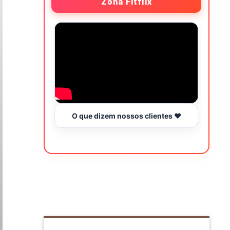
Zona Fitflix
O que dizem nossos clientes ❤️
Hor