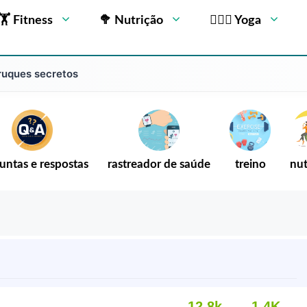
🏋 Fitness
🥦 Nutrição
🧘🏻‍♂️ Yoga
ruques secretos
untas e respostas
rastreador de saúde
treino
nut
12,8k
1.4K