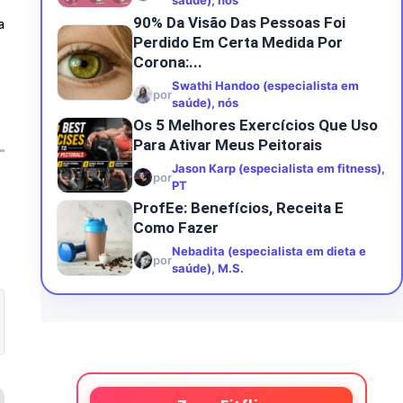
saúde), nós
90% Da Visão Das Pessoas Foi
a
Perdido Em Certa Medida Por
Corona:...
Swathi Handoo (especialista em
por
saúde), nós
Os 5 Melhores Exercícios Que Uso
Para Ativar Meus Peitorais
Jason Karp (especialista em fitness),
por
PT
ProfEe: Benefícios, Receita E
Como Fazer
Nebadita (especialista em dieta e
por
saúde), M.S.