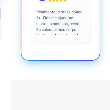
Realmente impressionado
Servi
👍.. Eles me ajudaram
altam
muito no meu progresso.
Eu coloquei meu corpo
dentro de 1 ano de ajuda
deles... Amo fazer parte
deles 💕