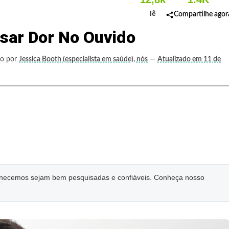
lê
Compartilhe agor
sar Dor No Ouvido
to por
Jessica Booth (especialista em saúde), nós
—
Atualizado em 11 de
ornecemos sejam bem pesquisadas e confiáveis. Conheça nosso