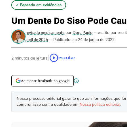
✓ Baseado em evidências
Um Dente Do Siso Pode Cau
revisado medicamente
por
Doru Paulo
— escrito por escri
abril de 2026
— Publicado em 24 de junho de 2022
|
escutar
2 minutos de leitura
Adicionar freaktofit no google
Nosso processo editorial garante que as informações que f
compromisso com a qualidade em
Nossa política editorial
.