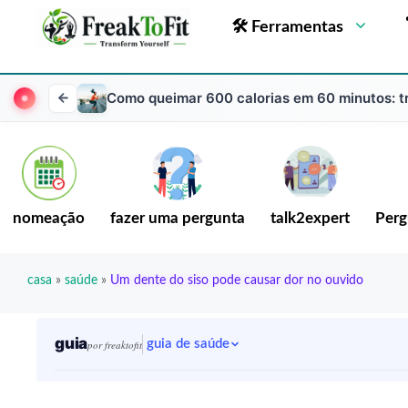
🛠 Ferramentas
Como queimar 600 calorias em 60 minutos: t
nomeação
fazer uma pergunta
talk2expert
Perg
casa
»
saúde
»
Um dente do siso pode causar dor no ouvido
guia
guia de saúde
por freaktofit