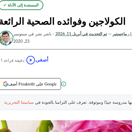
✓ المستندة إلى الأدلة
الكولاجين وفوائده الصحية الرائعة
) ، ماجستير
—
تم التحديث في أبريل 11, 2026
- ناشر نشر في سبتومبر
23, 2020
|
أصغى
11 دقيقة قراءة
أضف Freaktofit على Google
مها مدروسة جيدًا وموثوقة. تعرف على التزامنا بالجودة في
سياستنا التحريرية