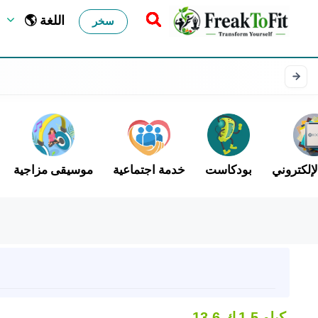
🌎 اللغة
سخر
لإلكتروني
بودكاست
خدمة اجتماعية
موسيقى مزاجية
1.5 كيلو
13.6 ك