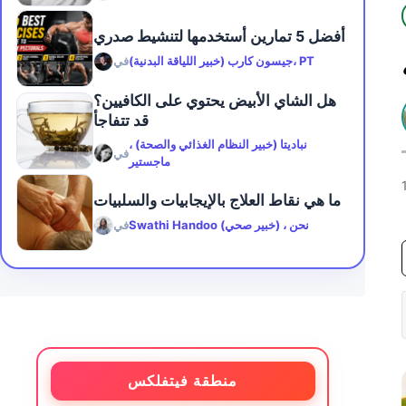
أفضل 5 تمارين أستخدمها لتنشيط صدري
جيسون كارب (خبير اللياقة البدنية)، PT
في
هل الشاي الأبيض يحتوي على الكافيين؟
قد تتفاجأ
نباديتا (خبير النظام الغذائي والصحة) ،
في
ماجستير
ما هي نقاط العلاج بالإيجابيات والسلبيات
Swathi Handoo (خبير صحي) ، نحن
في
منطقة فيتفلكس