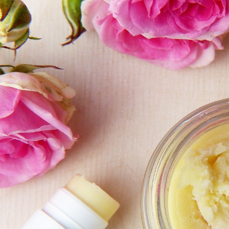
مايك تايسون دفع ما يصل 💪
الوقت المناسب لممارسة التمارين 🔥