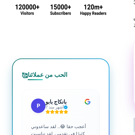
الحب من عملائنا
🥰
 جي
بانكاج بابو
P
S
7 أشهر منذ
ترافية عالية
أعجب حقا 😂.. لقد ساعدوني
....
كثيرًا في تقدمي. لقد تناسبت