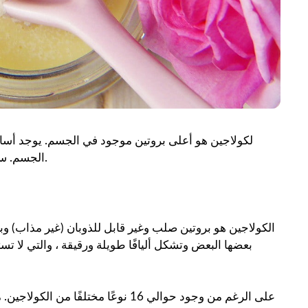
لكولاجين هو أعلى بروتين موجود في الجسم. يوجد أساسا
الجسم. سنخبرك اليوم في هذه المقالة بما هو الكولاجين وفوائده الصحية.
الكولاجين هو بروتين صلب وغير قابل للذوبان (غير مذاب) وب
بعضها البعض وتشكل أليافًا طويلة ورقيقة ، والتي لا ت
على الرغم من وجود حوالي 16 نوعًا مخ