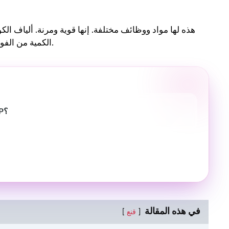
هذه لها مواد ووظائف مختلفة. إنها قوية ومرنة. ألياف ال
الكمية من الفولاذ وألياف الكولاجين من النوع 1 ، فإن هذه الألياف أقوى من الفولاذ.
علاج GFC مذهل لتساقط الشعر: هل هو آمن حقًا من PRP؟
في هذه المقالة
قنع