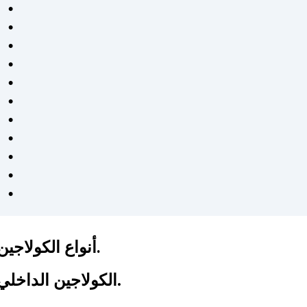
كان من السهل اتباع خطط
التمرين والتغذية الشخصية
وفعالة. شعرت بالدعم في كل
خطوة على الطريق - موصى به
للغاية لأي شخص جاد في
الحصول على صحة أفضل. ❤️
أنواع الكولاجين.
.
الكولاجين الداخلي