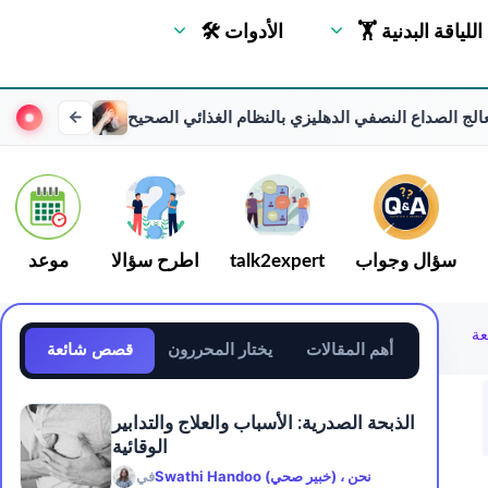
🏋 اللياقة البدنية
🛠 الأدوات
الج الصداع النصفي الدهليزي بالنظام الغذائي الصحيح
سؤال وجواب
talk2expert
اطرح سؤالا
موعد
عة
أهم المقالات
يختار المحررون
قصص شائعة
الذبحة الصدرية: الأسباب والعلاج والتدابير
الوقائية
Swathi Handoo (خبير صحي) ، نحن
في