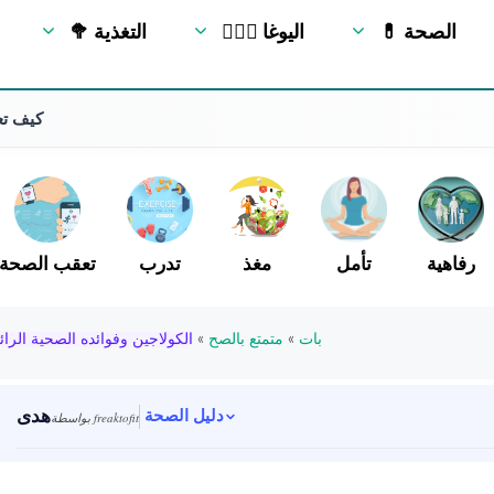
💊 الصحة
🧘🏻‍♂️ اليوغا
🥦 التغذية
كيف تع
رفاهية
تأمل
مغذ
تدرب
تعقب الصحة
بات
»
متمتع بالصح
»
الكولاجين وفوائده الصحية الرائ
هدى
دليل الصحة
بواسطة freaktofit