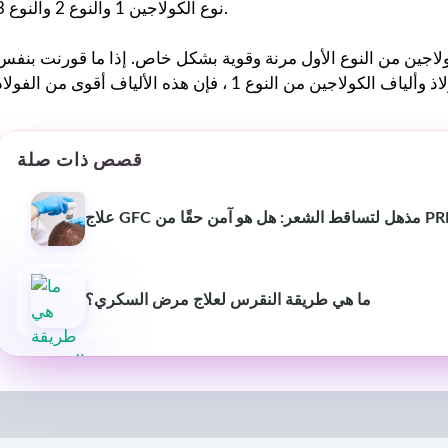
نوع الكولاجين 1 والنوع 2 والنوع 3.
كولاجين من النوع الأول مرنة وقوية بشكل خاص. إذا ما قورنت بنفس
قصص ذات صلة
ما هي طريقة النقرس لعلاج مرض السكري؟
بيوش ياداف
سانجاميش
P
قبل عام
منذ 3 أشهر
لقد غير موقع استشارات اللياقة
خدمة ومعلومات اح
البدنية هذا أسلوب حياتي حقًا.