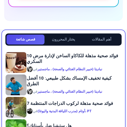
أهم المقالات
يختار المحررون
قصص شائعة
10 فوائد صحية مذهلة للكاكاو الساخن لإدارة مرض
السكري
نباديتا (خبير النظام الغذائي والصحة) ، ماجستير
في
كيفية تخفيف الإمساك بشكل طبيعي: 10 أفضل
الطرق
نباديتا (خبير النظام الغذائي والصحة) ، ماجستير
في
7 فوائد صحية مذهلة لركوب الدراجات المنتظمة
أوتام (مدرب اللياقة البدنية واليوغا)، PT
في
هل ستيفيا ضار بأسنانك؟