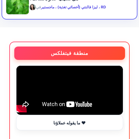
ليزا فالنتي (أخصائي تغذية) ، ماجستير ، RD
في
منطقة فيتفلكس
ما يقوله عملاؤنا ❤️