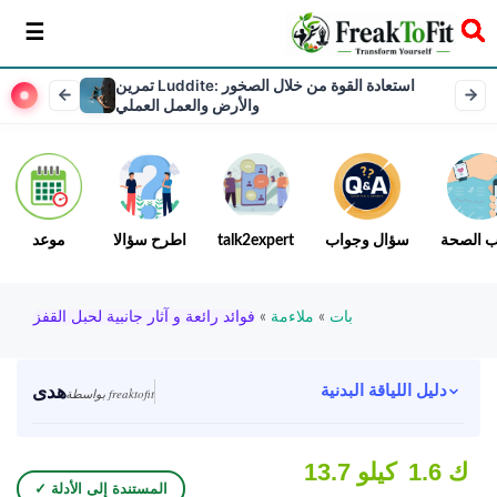
سخر
تمرين Luddite: استعادة القوة من خلال الصخور
والأرض والعمل العملي
ب الصحة
سؤال وجواب
talk2expert
اطرح سؤالا
موعد
بات
»
ملاءمة
»
فوائد رائعة و آثار جانبية لحبل القفز
هدى
دليل اللياقة البدنية
بواسطة freaktofit
1.6 ك
13.7 كيلو
✓ المستندة إلى الأدلة