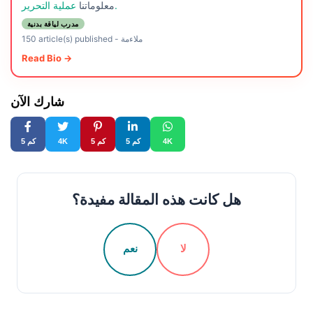
عملية التحرير.
معلوماتنا
مدرب لياقة بدنية
ملاءمة
-
150 article(s) published
Read Bio →
شارك الآن
4K
5 كم
5 كم
4K
5 كم
هل كانت هذه المقالة مفيدة؟
لا
نعم