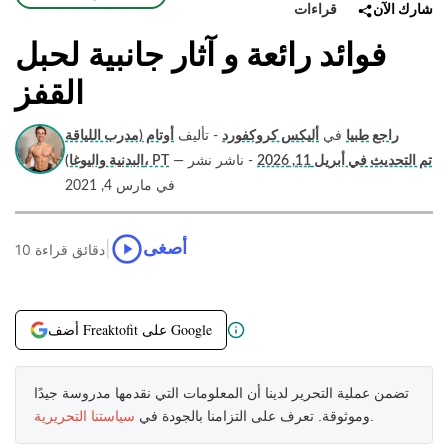
قراءات
شارك الآن
فوائد رائعة و آثار جانبية لحبل
القفز
راجع طبيا
في
أليكس كروكفورد
- تأليف
أوتام (مدرب اللياقة
تم التحديث في أبريل 11, 2026
- ناشر نشر
—
البدنية واليوغا)، PT
في مارس 4, 2021
|
أصغى
10 دقائق قراءة
أضف Freaktofit على Google
تضمن عملية التحرير لدينا أن المعلومات التي نقدمها مدروسة جيدًا
.
وموثوقة. تعرف على التزامنا بالجودة في
سياستنا التحريرية