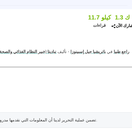
1.3 ك
11.7 كيلو
قراءات
ارك الآن
راجع طبيا
في
باتريشيا جيل إسبينوزا
- تأليف
نباديتا (خبير النظام الغذائي والصحة
.
تضمن عملية التحرير لدينا أن المعلومات التي نقدمها مدرو