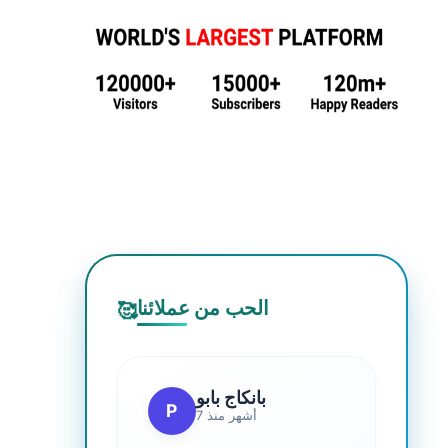
الحب من عملائنا
🥰
بانكاج بابو
P
7 أشهر منذ