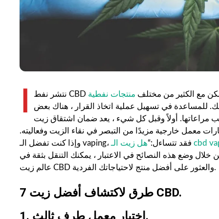
ا
ايا. لكن مع الكثير من مختلف
ك. للمساعدة في تسهيل عملية اتخاذ القرار ، هناك بعض
 أولاً وقبل كل شيء ، يعد ضمان اشتقاق زيت CBD من القنب عالي الجودة أمرًا بالغ
ارات معمل خارجية مزيدًا من التبصر في نقاء الزيت وفعاليته.
وإذا كنت تفضل الـ vaping، فقد تتساءل:“
من خلال وضع هذه النصائح في الاعتبار ، يمكنك التنقل بثقة في
عالم زيت CBD والعثور على أفضل منتج لاحتياجاتك الفردية.
7 طرق لاكتشاف أفضل زيت CBD.
1. اختبار معمل طرف ثالث.