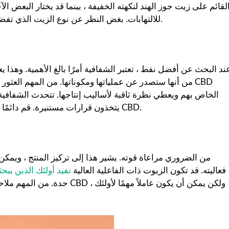
للالتهابات. بغض النظر عن نوع الزيت الذي تفضله ، ابحث واختر منتجًا يستخدم مكونات عضوية عالية الجودة.
ند البحث عن أفضل نفط ، تعتبر الشفافية أمرًا بالغ الأهمية. وهذا ي
من أنها ستصدر عن عملياتها ومكوناتها. من المهم العثور عل
الخاص بهم ويعطي نظرة ثاقبة لأساليب إنتاجها. تتحدث الشفافية 
يتخذون قرارات مستنيرة. قم دائمًا ببذل العناية الواجبة وفحص أي شركة بدقة قبل شراء منتجات CBD.
فعاليته. قد تكون الزيوت ذات الفاعلية العالية
تفيد أولئك الذين يبح
حدة. من المهم ملاحظة أن الفاع