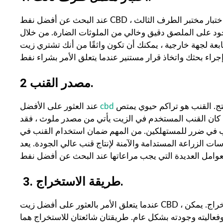
عند البحث عن أفضل نفط CBD ، من الضروري النظر في اختبارات معملية تابعة لجهة خارجية. يوفر اختبار مختبر الطرف الثالث
 موجود على الملصق دقيق وخالي من الملوثات الضارة. من خلال
ارجية ، يمكنك أن تكون واثقًا من أنك تشتري زيت CBD عالي الجودة يلبي احتياجاتك.
2 مصدر القنب.
ج. القنب هو تراكم حيوي يمتص
cbd
عند العثور على الأفضل
إذا كان القنب المستخدم في الزيت يأتي من مصدر ملوث ، فقد
الزراعة المستدامة والآمنة لإنتاج قنب عالي الجودة. يعد
3. طريقة الاستخراج.
عندما يتعلق الأمر بالعثور على أفضل زيت CBD ، فمن الضروري مراعاة عوامل متعددة ، بما في ذلك طريقة الاستخراج. يمكن
وفعاليته وجودته بشكل عام. طريقتان شائعتان للاستخراج هما