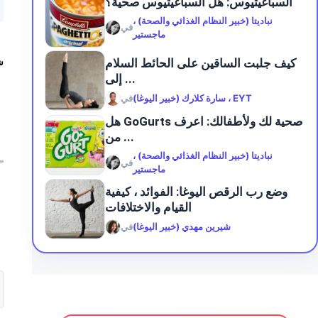
السباغيتيوس: هل السباغيتيوس صحية؟
نباديتا (خبير النظام الغذائي والصحة) ،
في
ماجستير
كيف جلبت الساقين على الحائط السلام
ش
إلى ...
سارة كلارك (خبير اليوغا) ، EYT
في
هل GoGurts صحية لك ولأطفالك: اعرف
من ...
نباديتا (خبير النظام الغذائي والصحة) ،
في
ماجستير
وضع رب الرقص اليوغا: الفوائد ، كيفية
القيام والاختلافات
شيرين مهدي (خبير اليوغا)
في