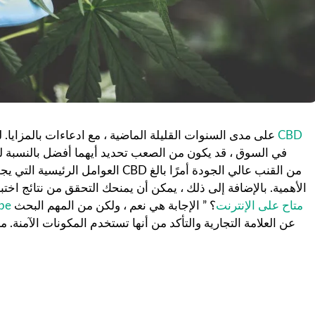
منتجات نفطية CBD
نتشر نفط CBD على مدى السنوات القليلة الماضية ، مع ادعاءات بالمز
في السوق ، قد يكون من الصعب تحديد أيهما أفضل بالنسبة ل
العوامل الرئيسية التي يجب مراعاتها.
الأهمية. بالإضافة إلى ذلك ، يمكن أن يمنحك التحقق من نتائج اختب
هل زيت الـ cbd vape متاح على الإنترنت
؟ ” الإجابة هي نعم ، ولكن من المهم البحث
عن العلامة التجارية والتأكد من أنها تستخدم المكونات الآمنة. 