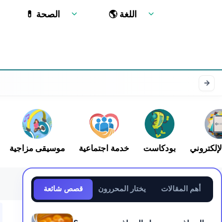
🌎 اللغة
💊 الصحة
لإلكتروني
بودكاست
خدمة اجتماعية
موسيقى مزاجية
أهم المقالات
يختار المحررون
قصص شائعة