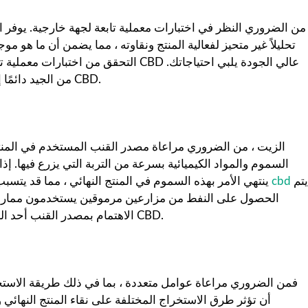
تحليلاً غير متحيز لفعالية المنتج ونقاوته ، مما يضمن أن ما هو
التحقق من اختبارات معملية تابعة لجهة خ
من الجيد دائمًا إجراء بحثك واتخاذ قرار مستنير عندما يتعلق الأمر بشراء نفط CBD.
الزيت ، من الضروري مراعاة مصدر القنب المستخدم في المنت
السموم والمواد الكيميائية بسرعة من التربة التي يزرع فيها. 
يتم
cbd
ينتهي الأمر بهذه السموم في المنتج النهائي ، مما قد يتسبب في ضرر للمستهلكين. من المهم ضمان استخدام القنب في
الحصول على النفط من مزارعين مرموقين يستخدمون ممارسات 
الاهتمام بمصدر القنب أحد العوامل العديدة التي يجب مراعاتها عند البحث عن أفضل نفط CBD.
أن تؤثر طرق الاستخراج المختلفة على نقاء المنتج النهائي 