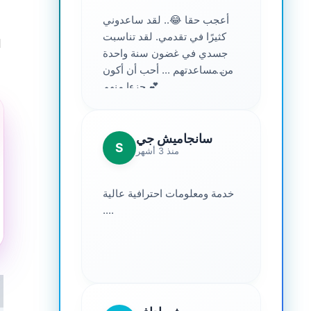
أعجب حقا 😂.. لقد ساعدوني
كثيرًا في تقدمي. لقد تناسبت
ا
جسدي في غضون سنة واحدة
من مساعدتهم ... أحب أن أكون
جزءا منهم 💕
سانجاميش جي
S
منذ 3 أشهر
خدمة ومعلومات احترافية عالية
....