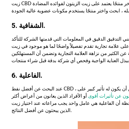
زيت CBD القائم على زيت جوز الهند لنكهته الخفيفة ، بينما قد يختار البعض الآخر منتجًا يعتمد على زيت الزيتون لفوائده المضادة
5. الشفافية.
عني التدقيق الدقيق في المعلومات التي قدمتها الشركة للتأكد
ى علامة تجارية تقدم تفصيلاً واضحًا لما هو موجود في زيت CBD
عن الكثير من نزاهة العلامة التجارية وتضمن أن المستهلكين
6. الفاعلية.
عند البحث عن أفضل نفط CBD ، من الضروري مراعاة قوته. يشير هذا إلى تركيز المنتج ، ويمكن أن يكون له تأثير كبير على
ثون عن تأثيرات أقوى
أو الأفراد الذين يعانون من أعراض أكثر
لية هي عامل واحد يجب مراعاته عند اختيار زيت CBD ، ولكن يمكن أن يكون عاملاً مهمًا لأولئك
الذين يبحثون عن أفضل النتائج.