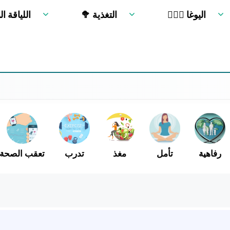
🧘🏻‍♂️ اليوغا
🥦 التغذية
🏋 اللياقة ا
رفاهية
تأمل
مغذ
تدرب
تعقب الصحة