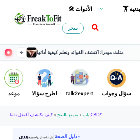
لبدنية
🛠 الأدوات
سخر
مثلث مودرا: اكتشف الفوائد وتعلم كيفية أدائها
سؤال وجواب
talk2expert
اطرح سؤالا
موعد
كيف تكتشف أفضل نفط CBD؟
بات
»
متمتع بالصح
»
هدى
دليل الصحة
بواسطة freaktofit