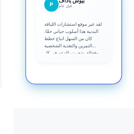
بيوش ياداف
P
قبل عام
لقد غير موقع استشارات اللياقة
البدنية هذا أسلوب حياتي حقًا.
كان من السهل اتباع خطط
التمرين والتغذية الشخصية
وفعالة. شعرت بالدعم في كل
خطوة على الطريق - موصى به
للغاية لأي شخص جاد في
الحصول على صحة أفضل. ❤️