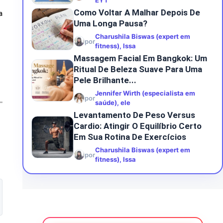
EYT
Como Voltar A Malhar Depois De
a
Uma Longa Pausa?
Charushila Biswas (expert em
por
fitness), Issa
Massagem Facial Em Bangkok: Um
Ritual De Beleza Suave Para Uma
Pele Brilhante...
Jennifer Wirth (especialista em
por
saúde), ele
Levantamento De Peso Versus
Cardio: Atingir O Equilíbrio Certo
Em Sua Rotina De Exercícios
Charushila Biswas (expert em
por
fitness), Issa