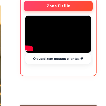
Zona Fitflix
O que dizem nossos clientes ❤️
Hor