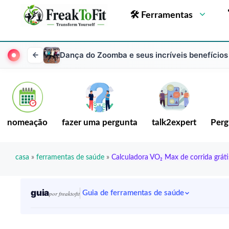
🛠 Ferramentas
Dança do Zoomba e seus incríveis benefícios
nomeação
fazer uma pergunta
talk2expert
Perg
casa
»
ferramentas de saúde
»
Calculadora VO₂ Max de corrida gráti
guia
Guia de ferramentas de saúde
por freaktofit