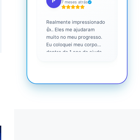
P
S
7 meses atrás
Realmente impressionado
Servi
👍.. Eles me ajudaram
altam
muito no meu progresso.
Eu coloquei meu corpo
dentro de 1 ano de ajuda
deles... Amo fazer parte
deles 💕