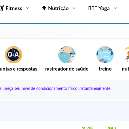
🏋 Fitness
🥦 Nutrição
🧘🏻‍♂️ Yoga
untas e respostas
rastreador de saúde
treino
nut
s: meça seu nível de condicionamento físico instantaneamente
3,4k
467