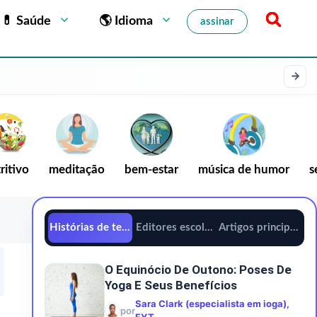
💊 Saúde
🌎 Idioma
assinar
ritivo
meditação
bem-estar
música de humor
s
Histórias de tendências
Editores escolhem
Artigos principais
O Equinócio De Outono: Poses De
Yoga E Seus Benefícios
Sara Clark (especialista em ioga),
por