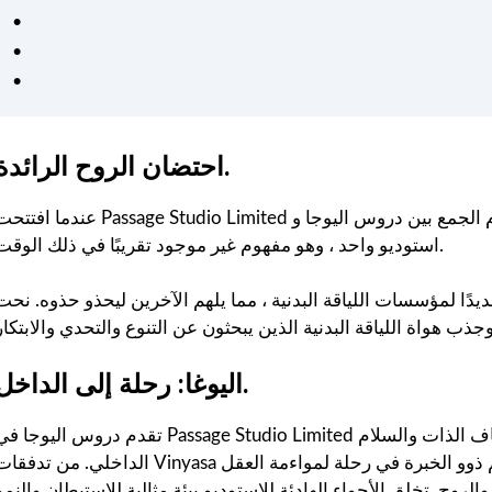
كان من السهل اتباع خطط
التمرين والتغذية الشخصية
وفعالة. شعرت بالدعم في كل
خطوة على الطريق - موصى به
للغاية لأي شخص جاد في
الحصول على صحة أفضل. ❤️
احتضان الروح الرائدة.
عندما افتتحت Passage Studio Limited أبوابها لأول مرة ، كانت رائدة في مفهوم الجمع بين دروس اليوجا و HIIT و in
استوديو واحد ، وهو مفهوم غير موجود تقريبًا في ذلك الوقت.
لمؤسسات اللياقة البدنية ، مما يلهم الآخرين ليحذو حذوه. نحت Passage Studio Limited
اليوغا: رحلة إلى الداخل.
تقدم دروس اليوجا في Passage Studio Limited أكثر من مجرد تمرين بدني، فهي توفر مساحة لاكتشاف الذات والس
الداخلي. من تدفقات Vinyasa الديناميكية إلى جلسات هاثا التأملية ، يرشدك مدربوهم ذوو الخبرة في رحلة لمواءمة ال