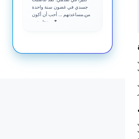
جسدي في غضون سنة واحدة
من مساعدتهم ... أحب أن أكون
جزءا منهم 💕
Sp في
لام
عقل