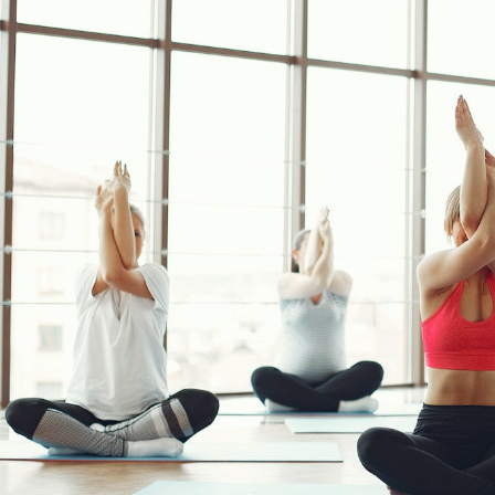
مايك تايسون دفع ما يصل 💪
الوقت المناسب لممارسة التمارين 🔥