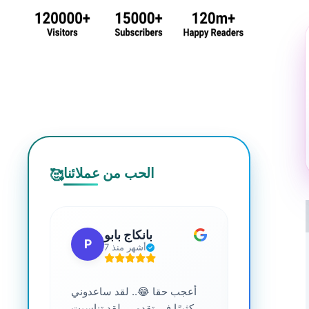
الحب من عملائنا
🥰
 جي
بانكاج بابو
P
S
7 أشهر منذ
ترافية عالية
أعجب حقا 😂.. لقد ساعدوني
....
كثيرًا في تقدمي. لقد تناسبت