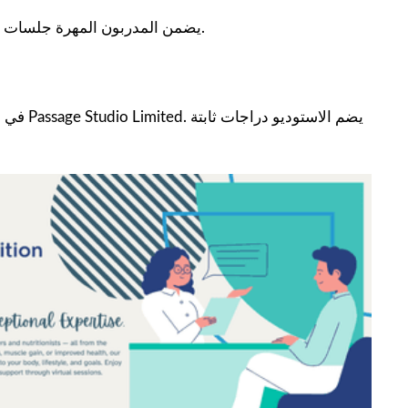
يضمن المدربون المهرة جلسات صعبة ومبهجة ، ويحفزونك على تجاوز حدودك وتحقيق أهداف لياقتك.