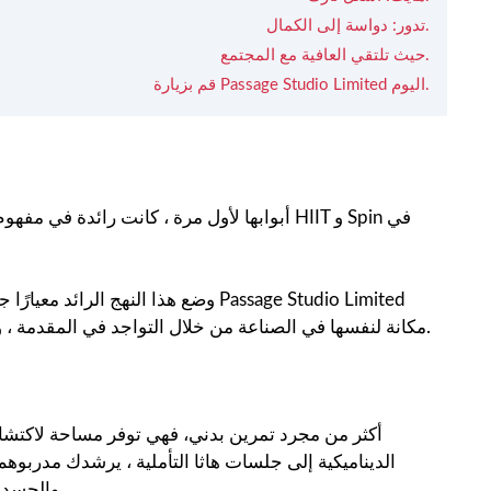
تدور: دواسة إلى الكمال.
حيث تلتقي العافية مع المجتمع.
قم بزيارة Passage Studio Limited اليوم.
وضع هذا النهج الرائد معيارًا جديدًا 
مكانة لنفسها في الصناعة من خلال التواجد في المقدمة ، وجذب هواة اللياقة البدنية الذين يبحثون عن التنوع والتحدي والابتكار.
والجسد والروح. تخلق الأجواء الهادئة للاستوديو بيئة مثالية للاستبطان والنمو.