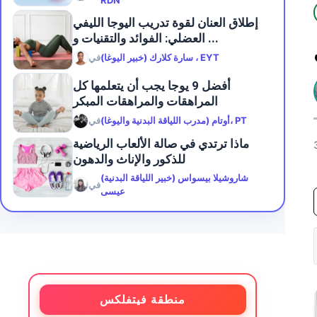
RDN
إطلاق العنان لقوة تدريب اليوجا الليفي
العضلي: الفوائد والتقنيات و ...
سارة كلارك (خبير اليوغا) ، EYT
في
أفضل 9 يوجا يجب أن يتعلمها كل
المراهقات والمراهقات المبكر
أوتام (مدرب اللياقة البدنية واليوغا)، PT
في
ماذا ترتدي في صالة الألعاب الرياضية
للذكور والإناث والدهون
شاروشيلا بيسواس (خبير اللياقة البدنية)
في
عيسى
منطقة فيتفلكس