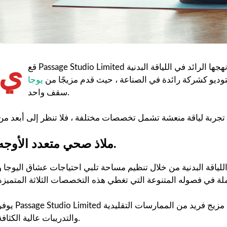
ي
قع Passage Studio Limited في قلب كالجاري ، ويقف كمنارة للابتكار والعافية. من خلال نهجها الرائد في اللياقة البدنية
استوديو كشركة رائدة في الصناعة ، حيث قدم مزيجًا من
يوجا
سقف واحد.
ملاذ صحي متعدد الأوجه.
ة البدنية من خلال تنظيم مساحة تلبي احتياجات عشاق اليوجا و HIIT والدوران على
يوفر Passage Studio Limited تجربة شاملة تلبي تفضيلات اللياقة المختلفة من خلال تقديم مزيج فريد من ا
والتدريبات عالية الكثافة.