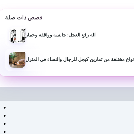
قصص ذات صلة
آلة رفع العجل: جالسة وواقفة وحمار
نواع مختلفة من تمارين كيجل للرجال والنساء في المنزل
بيوش ياداف
سانجاميش
P
قبل عام
منذ 3 أشهر
لقد غير موقع استشارات اللياقة
خدمة ومعلومات اح
البدنية هذا أسلوب حياتي حقًا.