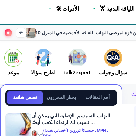
🏋 اللياقة البدنية
🛠 الأدوات
ارين قوة لمرضى التهاب اللفافة الأخمصية في المنزل
سؤال وجواب
talk2expert
اطرح سؤالا
موعد
ري
أهم المقالات
يختار المحررون
قصص شائعة
التهاب السمسم: الإصابة التي يمكن أن
تسبب لك ارتداء الكعب أيضًا ...
جيسيكا كوروين (أخصائي تغذية) ، MPH ،
في