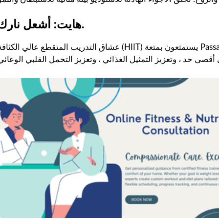
هايت: أشعل نارك.
عشاق التدريب المتقطع عالي الكثافة (HIIT) يستمتعون بمتعة Passage Studio Limited. مع التدريبات النشطة والمثيرة للقلب