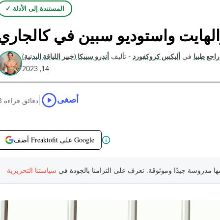
✓ المستندة إلى الأدلة
والهايت واستوديو سبين في كالجاري
راجع طبيا
في
أليكس كروكفورد
- تأليف
14, 2023
|
أصغى
3 دقائق قراءة
أضف Freaktofit على Google
مها مدروسة جيدًا وموثوقة. تعرف على التزامنا بالجودة في
سياستنا التحريرية