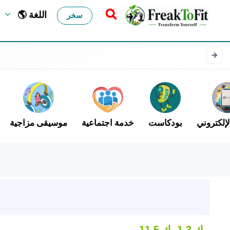
🌎 اللغة
سخر
لإلكتروني
بودكاست
خدمة اجتماعية
موسيقى مزاجية
ب
1.3 ك
11.5 ك