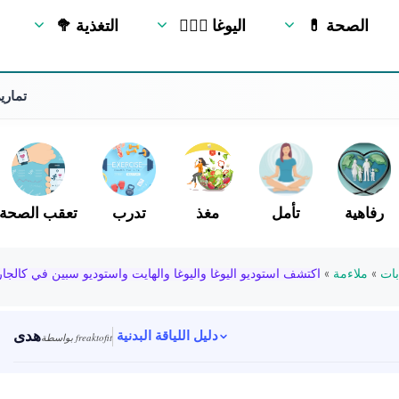
💊 الصحة
🧘🏻‍♂️ اليوغا
🥦 التغذية
10 تم
رفاهية
تأمل
مغذ
تدرب
تعقب الصحة
ات
»
ملاءمة
»
اكتشف استوديو اليوغا واليوغا والهايت واستوديو سبين في كالجا
هدى
دليل اللياقة البدنية
بواسطة freaktofit