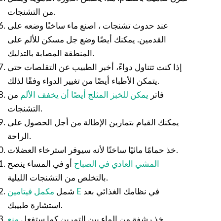
من التشنجات.
عند حدوث تشنجات ، اصنع ماء ساخنًا وضعه على
القدمين. يمكنك أيضًا وضع جل مسكن للألم على
المنطقة المصابة بالتدليك.
إذا كنت تتناول دواءً، أخبر الطبيب عن التقلصات حتى
يتمكن الأطباء أيضًا من تغيير الدواء وفقًا لذلك.
فاتر
يمكن للخبز المثلج أيضًا أن يخفف الألم
من
التشنجات.
يمكنك القيام بتمارين الإطالة من أجل الحصول على
الراحة.
خذ حمامًا مائيًا ساخنًا لأنه سيوفر استرخاء العضلات.
المشي العادي في الصباح
أو في المساء ينصح
بالتخلص من التشنجات الليلية.
في نظامك الغذائي بعد
مكمل فيتامين E
شمل
استشارة طبيبك.
خذ رشفة من الماء بين التمرين كما ستفعل
منع