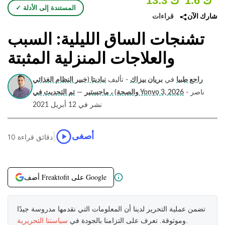
1.6 ك
13.3 ك
✓ المستندة إلى الأدلة
قراءات
شارك الآن
تشنجات الساق الليلية: السبب
والعلاجات المنزلية المثبتة
راجع طبيا
في
بريان بيزاك
- تأليف
نباديتا (خبير النظام الغذائي
- ناصر
تم التحديث في Yonyo 3, 2026
والصحة) ، ماجستير
—
نشر في 12 أبريل 2021
|
أصغى
10 دقائق قراءة
أضف Freaktofit على Google
تضمن عملية التحرير لدينا أن المعلومات التي نقدمها مدروسة جيدًا
.
وموثوقة. تعرف على التزامنا بالجودة في
سياستنا التحريرية