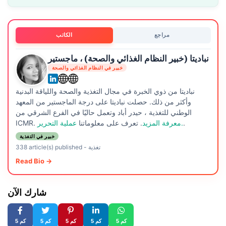
مراجع
الكاتب
نباديتا (خبير النظام الغذائي والصحة) ، ماجستير
خبير في النظام الغذائي والصحة
نباديتا من ذوي الخبرة في مجال التغذية والصحة واللياقة البدنية
وأكثر من ذلك. حصلت نباديتا على درجة الماجستير من المعهد
الوطني للتغذية ، حيدر أباد وتعمل حاليًا في الفرع الشرقي من
.
عملية التحرير.
معرفة المزيد
. تعرف على معلوماتنا
ICMR.
خبير في التغذية
تغذية
-
338 article(s) published
Read Bio →
شارك الآن
5 كم
5 كم
5 كم
5 كم
5 كم