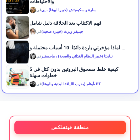
والاحتياطات
سارة واسكيفيتش (خبير اليوغا) ، يي
في
فهم الاكتئاب بعد الحلاقة دليل شامل
جينيفر ويرث (خبيرة صحية)
في
لماذا مؤخرتي باردة دائمًا: 10 أسباب محتملة و ...
نباديتا (خبير النظام الغذائي والصحة) ، ماجستير
في
كيفية خلط مسحوق البروتين بدون كتل في 5
خطوات سهلة
أوتام (مدرب اللياقة البدنية واليوغا)، PT
في
منطقة فيتفلكس