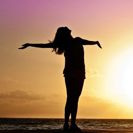
مايك تايسون دفع ما يصل 💪
الوقت المناسب لممارسة التمارين 🔥