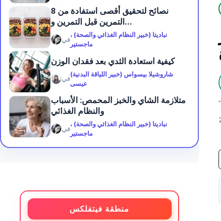
8 نصائح لتحقيق أقصى استفادة من
التمرين قبل التمرين و...
نباديتا (خبير النظام الغذائي والصحة) ،
في
ماجستير
كيفية استعادة الثدي بعد فقدان الوزن
شاروشيلا بيسواس (خبير اللياقة البدنية)
في
عيسى
متلازمة الشاي والخبز المحمص: الأسباب
والنظام الغذائي
نباديتا (خبير النظام الغذائي والصحة) ،
في
ماجستير
منطقة فيتفلكس