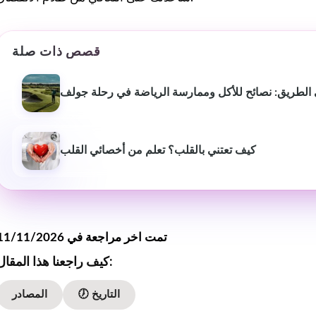
كان من السهل اتباع خطط
التمرين والتغذية الشخصية
وفعالة. شعرت بالدعم في كل
قصص ذات صلة
خطوة على الطريق - موصى به
للغاية لأي شخص جاد في
الطريق: نصائح للأكل وممارسة الرياضة في رحلة جولف
الحصول على صحة أفضل. ❤️
كيف تعتني بالقلب؟ تعلم من أخصائي القلب
تمت اخر مراجعة في 11/11/2026
كيف راجعنا هذا المقال:
🕖 التاريخ
المصادر