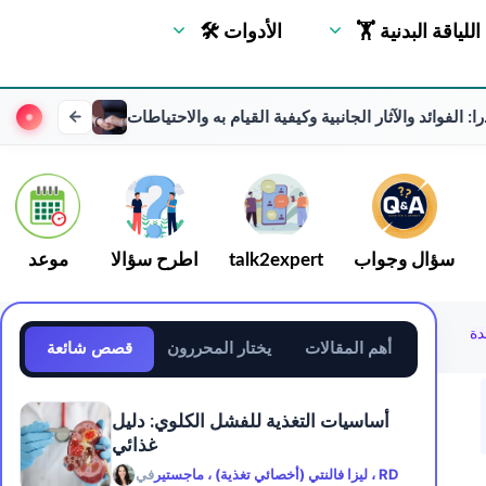
🏋 اللياقة البدنية
🛠 الأدوات
ا: الفوائد والآثار الجانبية وكيفية القيام به والاحتياطات
سؤال وجواب
talk2expert
اطرح سؤالا
موعد
أهم المقالات
يختار المحررون
قصص شائعة
أساسيات التغذية للفشل الكلوي: دليل
غذائي
ليزا فالنتي (أخصائي تغذية) ، ماجستير ، RD
في