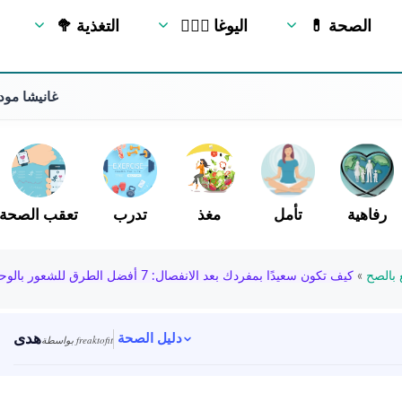
💊 الصحة
🧘🏻‍♂️ اليوغا
🥦 التغذية
غانيشا مودر
رفاهية
تأمل
مغذ
تدرب
تعقب الصحة
 بالصح
»
كيف تكون سعيدًا بمفردك بعد الانفصال: 7 أفضل الطرق للشعور بالوحدة
هدى
دليل الصحة
بواسطة freaktofit