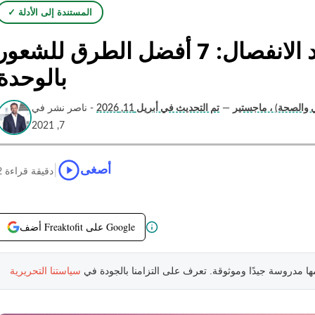
✓ المستندة إلى الأدلة
كيف تكون سعيدًا بمفردك بعد الانفصال: 7 أفضل الطرق للشعور
بالوحدة
ئي والصحة) ، ماجستير
—
تم التحديث في أبريل 11, 2026
- ناصر نشر في
7, 2021
|
أصغى
2 دقيقة قراءة
أضف Freaktofit على Google
مها مدروسة جيدًا وموثوقة. تعرف على التزامنا بالجودة في
سياستنا التحريرية