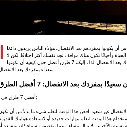
ا
 أن يكونوا بمفردهم بعد الانفصال. هؤلاء الناس يريدون دائمًا
اة وأحيانًا تكون هناك مواقف تجد نفسك أكثر اختلافًا. لكن لا
يوجد ما يدعو للقلق ، لأنه يمكنك أن تكون سعيدًا بمفردك بعد الانفصال. لذا ، إليكم 7 طرق أفضل حول كيفية أن تكونوا
سعداء بمفردك بعد الانفصال.
أفضل 7 طرق هي ؛;
الانفصال غير سعيد. اقض هذا الوقت لتعلم شيء ما بدلاً من أن تكون
نفسه بالآخرين. لا يزال يتساءل عما ينقصهم ، سواء كان بمفرده أو