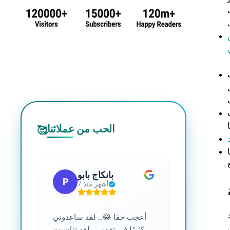
الحب من عملائنا
🥰
 جي
بانكاج بابو
P
S
7 أشهر منذ
ترافية عالية
أعجب حقا 😂.. لقد ساعدوني
....
كثيرًا في تقدمي. لقد تناسبت