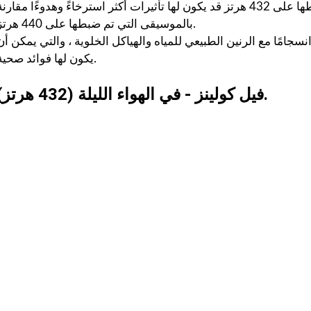
يُقترح أن الموسيقى التي تم ضبطها على 432 هرتز قد يكون لها تأثيرات أكثر استرخاءً وهدوءًا مقارن
بالموسيقى التي تم ضبطها على 440 هرتز.
كون أكثر انسجامًا مع الرنين الطبيعي للمياه والهياكل الخلوية ، والتي يمكن أن
يكون لها فوائد صحية.
فيل كولينز - في الهواء الليلة (432 هرتز).
بيوش ياداف
سانجاميش
P
قبل عام
منذ 3 أشهر
لقد غير موقع استشارات اللياقة
خدمة ومعلومات اح
البدنية هذا أسلوب حياتي حقًا.