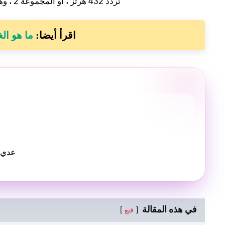
تردد 432 هرتز ، أو المجموعة 2 ، وهو انخفاض في متوسط قيم معدل التنفس وضغط الدم الانقباضي.
اقرأ أيضا:
ما هو الغذاء ا
عدي م
في هذه المقالة
قنع