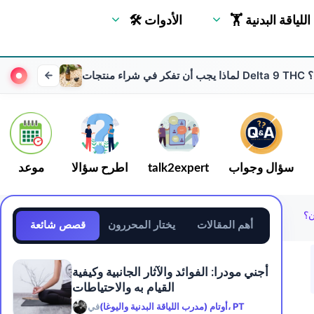
🏋 اللياقة البدنية
🛠 الأدوات
نترنت؟
سؤال وجواب
talk2expert
اطرح سؤالا
موعد
أهم المقالات
يختار المحررون
قصص شائعة
أجني مودرا: الفوائد والآثار الجانبية وكيفية
القيام به والاحتياطات
أوتام (مدرب اللياقة البدنية واليوغا)، PT
في