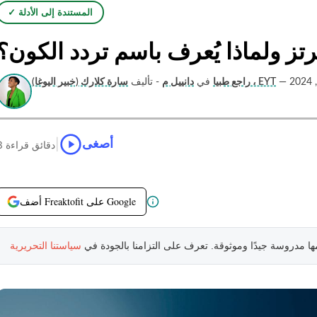
✓ المستندة إلى الأدلة
—
سارة كلارك (خبير اليوغا) ، EYT
راجع طبيا
في
دانييل م
- تأليف
|
أصغى
3 دقائق قراءة
أضف Freaktofit على Google
مها مدروسة جيدًا وموثوقة. تعرف على التزامنا بالجودة في
سياستنا التحريرية