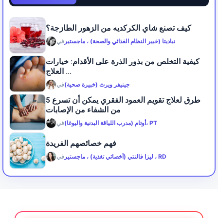
كيف تصنع شاي الكركديه من الزهور الطازجة؟
نباديتا (خبير النظام الغذائي والصحة) ، ماجستير
في
كيفية التخلص من بذور الذرة على الأقدام: خيارات
العلاج ...
جينيفر ويرث (خبيرة صحية)
في
5 طرق لعلاج تقويم العمود الفقري يمكن أن تسرع
من الشفاء من الإصابات
أوتام (مدرب اللياقة البدنية واليوغا)، PT
في
فهم خصائصهم الفريدة
ليزا فالنتي (أخصائي تغذية) ، ماجستير ، RD
في