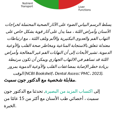
يسلط الرسم البياني الضوء على الآثار الصحية المحتملة لخراجات
الأسنان وأمراض اللثة ، مما يدل على آثار قوية بشكل خاص على
التهاب الفم والعدوى البكتيرية والألم وتلف اللثة ، مع ارتباطات
معتدلة تتعلق بالاستجابة المناعية ومخاطر صحة القلب والأوعية
الدموية. تشير الأبحاث إلى أن التهابات الفم غير المعالجة وأمراض
اللثة قد تساهم في الالتهاب الجهازي ويمكن أن تكون مرتبطة
بزيادة خطر الإصابة بمضاعفات القلب والأوعية الدموية بمرور
الوقت (NCBI Bookshelf، Dental Ascess؛ PMC، 2023).
مقابلة شخصية مع الدكتور جون سميث.
إلى
اكتساب المزيد من البصيرة
, تحدثنا مع الدكتور جون
سميث ، أخصائي طب الأسنان مع أكثر من 15 عامًا من
الخبرة.