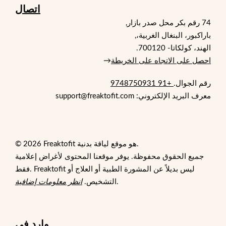
اتصال
74 رقم بكر محل صدر بازار,
باراكبور، البنغال الغربية،,
الهند، كولكاتا- 700120.
احصل على الاتجاه على الخريطة
→
رقم الجوال.
+91 9748750931
معرف البريد الإلكتروني: support@freaktofit.com
© 2026 Freaktofit هو موقع لياقة بدنية.
جميع الحقوق محفوظة. يوفر موقعنا المحتوى لأغراض إعلامية
فقط. Freaktofit ليس بديلاً عن المشورة الطبية أو العلاج أو
.
التشخيص.
انظر معلومات إضافية
وارد في