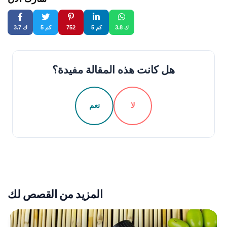
3.8 ك
5 كم
752
5 كم
3.7 ك
هل كانت هذه المقالة مفيدة؟
لا
نعم
المزيد من القصص لك