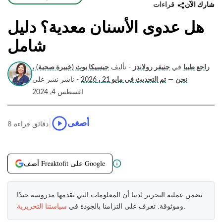
قراءات
شارك الآن
هل عدوى الأسنان معدية؟ دليل
شامل
راجع طبيا
في
جنيفر رولاندز
- تأليف
جيسيكا بوث (خبيرة صحية) ،
نحن
—
تم التحديث في مايو 21 ، 2026
- ناشر نشر على
اغسطس 4, 2024
|
أصغى
8 دقائق قراءة
أضف Freaktofit على Google
تضمن عملية التحرير لدينا أن المعلومات التي نقدمها مدروسة جيدًا
.
وموثوقة. تعرف على التزامنا بالجودة في
سياستنا التحريرية