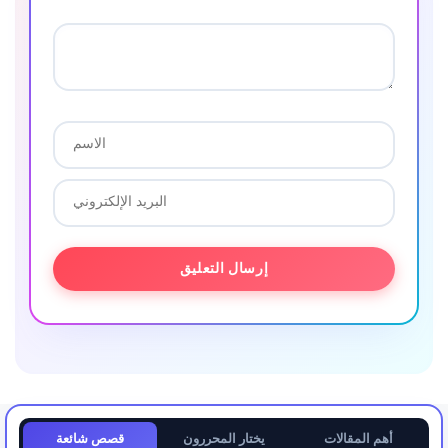
أهم المقالات
يختار المحررون
قصص شائعة