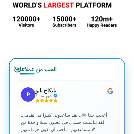
الحب من عملائنا
🥰
بانكاج بابو
P
7 أشهر منذ
أعجب حقا 😂.. لقد ساعدوني كثيرًا في تقدمي.
لقد تناسبت جسدي في غضون سنة واحدة من
مساعدتهم ... أحب أن أكون جزءا منهم 💕