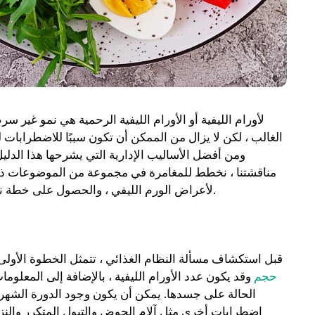
لأورام الليفية أو الأورام الليفية الرحمية هي نمو غير س
الغالب ، لكن لا يزال من الممكن أن تكون سببًا للاضطرابات لكث
ومن أفضل الأساليب الإدارية التي يشرحها هذا الدليل
مناقشتنا ، نخطط للمغامرة في مجموعة من الموضوعات ذات ا
لأعراض الورم الليفي ، والحصول على خطة نظام غذائي لمدة 7 أيام من المتخصصين ، وفحص الأدلة الداعمة لها.
قبل استكشاف مسألة النظام الغذائي ، تتمثل الخطوة الأولى في
حجم
وقد يكون عدد الأورام الليفية ، بالإضافة إلى المعلومات 
الحالة على جسدها. يمكن أن يكون وجود الدورة الشهرية ،
اضطرابات أخرى مثل آلام الحوض والتبول المتكرر والنز