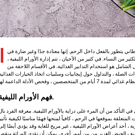
ا
رطاني يتطور بالفعل داخل الرحم. إنها معتادة جدًا وغير ضارة في
ير من النساء. في كثير من الأحيان ، تتم إدارة الأورام الليفية ،
 الشامل هو استخدام التدابير الغذائية. في الأقسام اللاحقة من
لصلة ، والتداول حول إيجابيات وسلبيات اتخاذ الخيارات الغذائية
فهم الأورام الليفية.
 التأكد من أن المرء على دراية بالأورام الليفية. معرفة الفرد بال
المتعلقة بموقعها في الرحم ، كافياً لمنحها فهمًا مناسبًا لكيفية تأثير
 أحد أعراض الأورام الليفية ، غير مريح للغاية وقد يؤدي أيضًا إلى
يف الحيض الغزير من بين أمور أخرى. يمكن أن تؤدي الوراثة ونقص