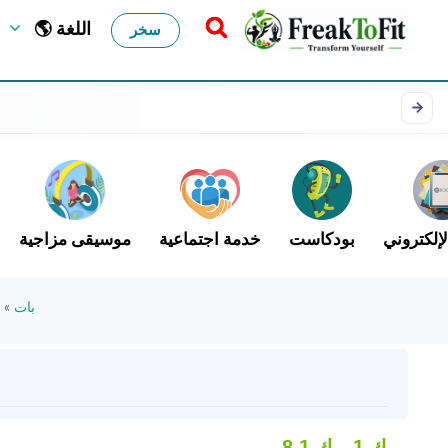
🌎 اللغة
سخر
لإلكتروني
بودكاست
خدمة اجتماعية
موسيقى مزاجية
بات
»
ت
1 ك
8.1 ك