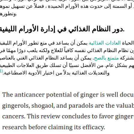
و السمنة إلى حدوث هذه الأورام الحميدة ، فضلاً عن تسهيل نموها
وتطورها.
دور النظام الغذائي في إدارة الأورام الليفية.
لحياة
العادات الغذائية
يمكن أن يساعد في منع تطور الأورام الليفية
ظام النظام الغذائي نفسه كافياً للعلاج ولكنه يلعب دورًا مهمًا في
مشتركة
متمتع بالصح
. يمكن أن يساعد النظام الغذائي الغني بالعناصر
هم بشكل عام. من الأفضل نسبيًا أن تسلك طريق العلاجات الطبيعية
(1)
والتعديلات الغذائية بدلاً من اختيار الأدوية الاصطناعية.
بيوش ياداف
سانجاميش
P
قبل عام
منذ 3 أشهر
لقد غير موقع استشارات اللياقة
خدمة ومعلومات اح
البدنية هذا أسلوب حياتي حقًا.