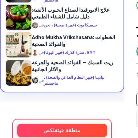
ماجستير
علاج الايورفيدا لصداع الجيوب الأنفية:
دليل شامل للشفاء الطبيعي
جيسيكا بوث (خبيرة صحية) ، نحن
في
Adho Mukha Vrikshasana: الخطوات
والفوائد الصحية
سارة كلارك (خبير اليوغا) ، EYT
في
زيت السمك – الفوائد الصحية والجرعة
والآثار الجانبية
نباديتا (خبير النظام الغذائي والصحة) ،
في
ماجستير
منطقة فيتفلكس