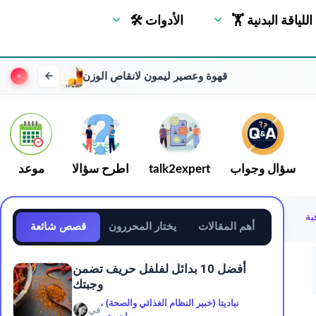
🏋 اللياقة البدنية
🛠 الأدوات
قهوة وعصير ليمون لانقاص الوزن
سؤال وجواب
talk2expert
اطرح سؤالا
موعد
ية
أهم المقالات
يختار المحررون
قصص شائعة
أفضل 10 بدائل لفلفل حريف تضمن
وجبتك
نباديتا (خبير النظام الغذائي والصحة) ،
في