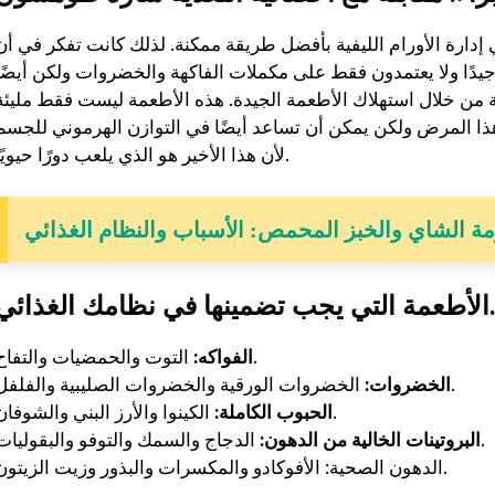
في إدارة الأورام الليفية بأفضل طريقة ممكنة. لذلك كانت تفكر في أن
جيدًا ولا يعتمدون فقط على مكملات الفاكهة والخضروات ولكن أيضًا
ة من خلال استهلاك الأطعمة الجيدة. هذه الأطعمة ليست فقط مليئة
 هذا المرض ولكن يمكن أن تساعد أيضًا في التوازن الهرموني للجسم
لأن هذا الأخير هو الذي يلعب دورًا حيويًا.
مة الشاي والخبز المحمص: الأسباب والنظام الغذائي
لتي يجب تضمينها في نظامك الغذائي.
التوت والحمضيات والتفاح.
الفواكه:
الخضروات الورقية والخضروات الصليبية والفلفل.
الخضروات:
الكينوا والأرز البني والشوفان.
الحبوب الكاملة:
الدجاج والسمك والتوفو والبقوليات.
البروتينات الخالية من الدهون:
الدهون الصحية: الأفوكادو والمكسرات والبذور وزيت الزيتون.