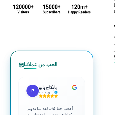
الحب من عملائنا
🥰
 جي
بانكاج بابو
P
S
7 أشهر منذ
ترافية عالية
أعجب حقا 😂.. لقد ساعدوني
....
كثيرًا في تقدمي. لقد تناسبت