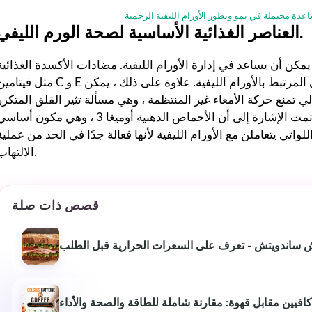
كان من السهل اتباع خطط
عدة محتملة في نمو وتطور الأورام الليفية الرحمية
العناصر الغذائية الأساسية لصحة الورم الليفي.
التمرين والتغذية الشخصية
وفعالة. شعرت بالدعم في كل
ة يمكن أن يساعد في إدارة الأورام الليفية. مضادات الأكسدة الغذائية
خطوة على الطريق - موصى به
للغاية لأي شخص جاد في
المرتبط بالأورام الليفية. علاوة على ذلك ، يمكن
الحصول على صحة أفضل. ❤️
لتالي تمنع حركة الأمعاء غير المنتظمة ، وهي مسألة تثير القلق المتكرر
للنساء المصابات بحالات الورم الليفي. أخيرًا وليس آخرًا ، تمت الإشارة إلى أن الأحماض الدهنية أوميغا 3 ، وهي مكون أس
للواتي يتعاملن مع الأورام الليفية لأنها فعالة جدًا في الحد من عملية
الالتهاب.
قصص ذات صلة
 ساندويتش - تعرف على السعرات الحرارية قبل الطلب
يين مقابل قهوة: مقارنة شاملة للطاقة والصحة والأداء