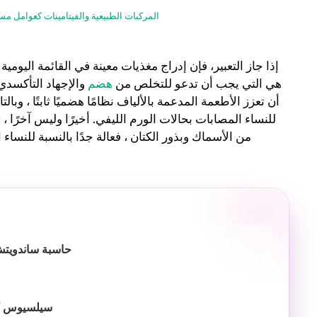
المركبات الطبيعية والفيتامينات كعوامل مسا
إذا جاز التعبير، فإن إدراج مغذيات معينة في القائمة اليومي
مثل فيتامين C و E هي التي يجب أن تدعو للتخلص من
هضم
والإجهاد التأكسدي 
أن تعزز الأطعمة المدعمة بالألياف نظامًا هضميًا ثابتًا ، وبا
من الأسماك وبذور الكتان ، فعالة جدًا بالنسبة للنساء ا
حاسبة ساندويتش
سيلسيوس كاف