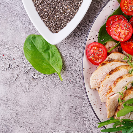
مايك تايسون دفع ما يصل 💪
الوقت المناسب لممارسة التمارين 🔥