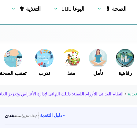
💊 الصحة
🧘🏻‍♂️ اليوغا
🥦 التغذية
رفاهية
تأمل
مغذ
تدرب
تعقب الصحة
غذية
»
النظام الغذائي للأورام الليفية: دليلك النهائي لإدارة الأعراض وتعزيز العاف
هدى
دليل التغذية
بواسطة freaktofit