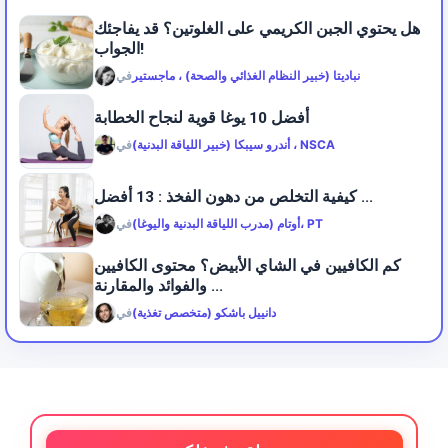
هل يحتوي الجبن الكريمي على الغلوتين؟ قد يفاجئك
الجواب!
نباديتا (خبير النظام الغذائي والصحة) ، ماجستير
في
أفضل 10 يوغا قوية لنجاح الخطابة
أندرو سيبكا (خبير اللياقة البدنية) ، NSCA
في
كيفية التخلص من دهون الفخذ : 13 أفضل ...
أوتام (مدرب اللياقة البدنية واليوغا)، PT
في
كم الكافيين في الشاي الأبيض؟ محتوى الكافيين
والفوائد والمقارنة ...
دانييل باشكو (متخصص تغذية)
في