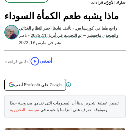
قراءات
شارك الآن
ماذا يشبه طعم الكمأة السوداء
راجع طبيا
في
كوريسا س.
- تأليف
نباديتا (خبير النظام الغذائي
والصحة) ، ماجستير
—
تم التحديث في أبريل 11, 2026
- ناصر
نشر في مارس 19, 2022
|
أصغى
5 دقائق قراءة
أضف Freaktofit على Google
تضمن عملية التحرير لدينا أن المعلومات التي نقدمها مدروسة جيدًا
.
وموثوقة. تعرف على التزامنا بالجودة في
سياستنا التحريرية