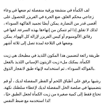
لف الكمأة في منشفة ورقية منفصلة ثم ضعها في وعاء
زجاجي محكم الغلق. ضع الجرة في الفريزر للحصول على
أقصى قدر من النضارة. يمكن أيضًا تجميد الفاكهة السوداء ،
لذلك لا تقلق إذا لم تتمكن من إنهاءها بهذه السرعة. لفها في
رقائق الألومنيوم أو كيس الفريزر لإزالة كل الهواء. يمكن
وضعها في الثلاجة لمدة تصل إلى ثلاثة أشهر.
طريقة رائعة لتضمين هذا المكون اللذيذ في مطبخك هي زيت
الكمأة. يمكنك ملء زيت الزيتون الإسباني اللذيذ بالفعل
بالفواكه السوداء ، ثم استخدامه لإنهاء طبق لانفجار الذوق.
رشيها برفق على أطباق اللحم أو الفطر المفضلة لديك ، أو قم
بتضمينها في صلصة الخل المفضلة لديك لإعطاء سلطتك نكهة.
تحتاج فقط إلى كمية صغيرة من زيت الكمأة لجعل الطبق حيًا ،
لذا استخدمه مع ضبط النفس!