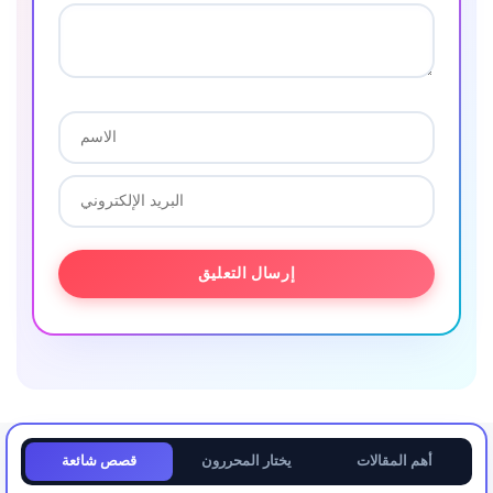
أهم المقالات
يختار المحررون
قصص شائعة