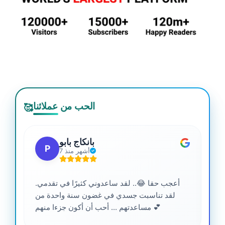
الحب من عملائنا
🥰
بانكاج بابو
P
7 أشهر منذ
أعجب حقا 😂.. لقد ساعدوني كثيرًا في تقدمي.
لقد تناسبت جسدي في غضون سنة واحدة من
مساعدتهم ... أحب أن أكون جزءا منهم 💕