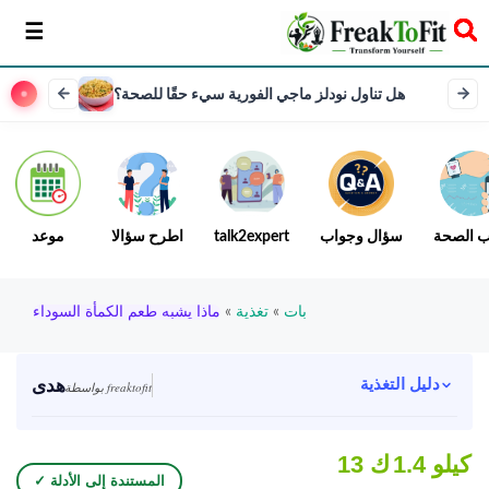
سخر
هل تناول نودلز ماجي الفورية سيء حقًا للصحة؟
ب الصحة
سؤال وجواب
talk2expert
اطرح سؤالا
موعد
بات
»
تغذية
»
ماذا يشبه طعم الكمأة السوداء
هدى
دليل التغذية
بواسطة freaktofit
1.4 كيلو
13 ك
✓ المستندة إلى الأدلة