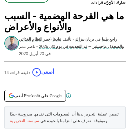
قراءات
شارك الآن
ما هي القرحة الهضمية - السبب
والأنواع والأعراض
راجع طبيا
في
بريان بيزاك
- تأليف
نباديتا (خبير النظام الغذائي
والصحة) ، ماجستير
—
تم التحديث في يوم 30، 2026
- ناصر نشر
في 20 أبريل 2020
|
أصغى
14 دقيقة قراءة
أضف Freaktofit على Google
تضمن عملية التحرير لدينا أن المعلومات التي نقدمها مدروسة جيدًا
.
وموثوقة. تعرف على التزامنا بالجودة في
سياستنا التحريرية