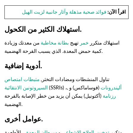
اقرأ الآن:
فوائد صحية مذهلة وآثار جانبية لزيت الهيل
.
استهلاك الكثير من الكحول
استهلاك متكرر
خمر
تهيج
بطانة مخاطية
من معدتك وزيادة
كمية حمض المعدة. الذي يسبب القرحة الهضمية.
أدوية إضافية.
تناول المنشطات ومضادات التخثر,
مثبطات امتصاص
أليندرونات
(فوساماكس) و
(SSRIs) ،,
السيروتونين الانتقائية
رزنامة
(أكتونيل) يمكن أن يزيد من خطر الإصابة بالقرحة
الهضمية.
عوامل أخرى.
متكرر
تدخين
,
العلاج الإشعاعي
و
سرطان المعدة
, ، الأطعمة