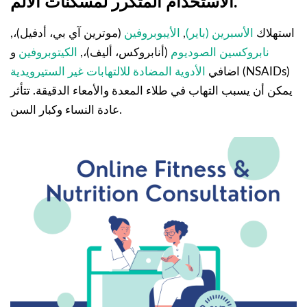
الاستخدام المتكرر لمسكنات الألم.
استهلاك
الأسبرين (باير)
,
الأيبوبروفين
(موترين آي بي، أدفيل)،,
نابروكسين الصوديوم
(أنابروكس، أليف)،,
الكيتوبروفين
و
(NSAIDs)
اضافي
الأدوية المضادة للالتهابات غير الستيرويدية
يمكن أن يسبب التهاب في طلاء المعدة والأمعاء الدقيقة. تتأثر
عادة النساء وكبار السن.