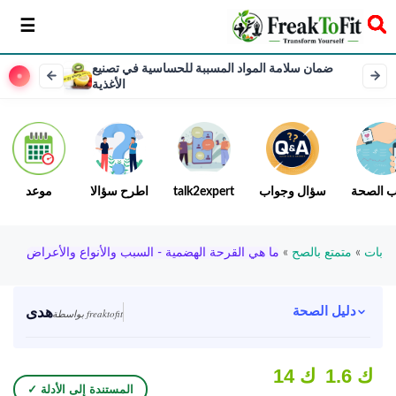
سخر
ضمان سلامة المواد المسببة للحساسية في تصنيع
الأغذية
ب الصحة
سؤال وجواب
talk2expert
اطرح سؤالا
موعد
بات
»
متمتع بالصح
»
ما هي القرحة الهضمية - السبب والأنواع والأعراض
هدى
دليل الصحة
بواسطة freaktofit
1.6 ك
14 ك
✓ المستندة إلى الأدلة