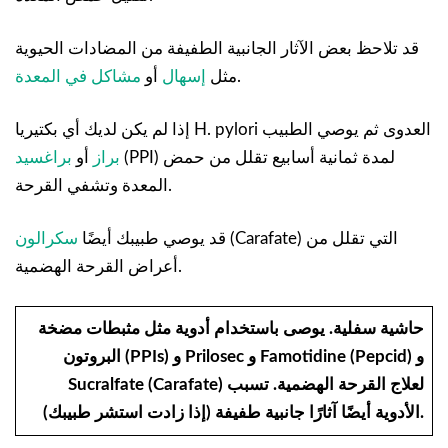
قد تلاحظ بعض الآثار الجانبية الطفيفة من المضادات الحيوية
.
مثل
إسهال
أو
مشاكل في المعدة
العدوى ثم يوصي الطبيب
إذا لم يكن لديك أي بكتيريا H. pylori
(PPI) لمدة ثمانية أسابيع تقلل من حمض
براغسيد
براز
أو
المعدة وتشفي القرحة.
(Carafate) التي تقلل من
سكرالون
قد يوصي طبيبك أيضًا
أعراض القرحة الهضمية.
حاشية سفلية.
يوصى باستخدام أدوية مثل مثبطات مضخة
البروتون (PPIs) و Prilosec و Famotidine (Pepcid) و
Sucralfate (Carafate) لعلاج القرحة الهضمية. تسبب
الأدوية أيضًا آثارًا جانبية طفيفة (إذا زادت استشر طبيبك).