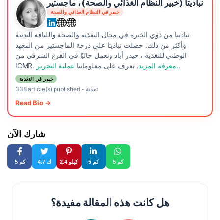
نباديتا (خبير النظام الغذائي والصحة) ، ماجستير
خبير في النظام الغذائي والصحة
نباديتا من ذوي الخبرة في مجال التغذية والصحة واللياقة البدنية
وأكثر من ذلك. حصلت نباديتا على درجة الماجستير من المعهد
الوطني للتغذية ، حيدر أباد وتعمل حاليًا في الفرع الشرقي من
.
عملية التحرير.
معرفة المزيد
. تعرف على معلوماتنا
ICMR.
خبير في التغذية
تغذية
-
338 article(s) published
Read Bio →
شارك الآن
5 كم
5 كم
2.4 كيلو
4.7 ك
5 كم
هل كانت هذه المقالة مفيدة؟