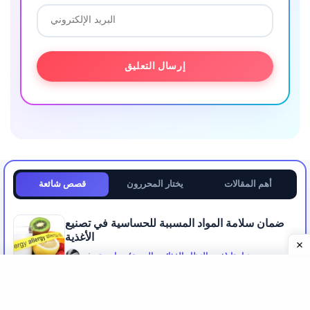
أهم المقالات
يختار المحررون
قصص شائعة
ضمان سلامة المواد المسببة للحساسية في تصنيع
الأغذية
نباديتا (خبير النظام الغذائي والصحة) ، ماجستير
في
بوذي مودرا: الفوائد والآثار الجانبية وكيفية القيام به
والاحتياطات