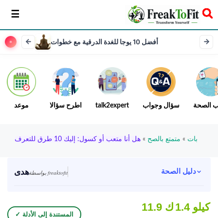
سخر
أفضل 10 يوجا للغدة الدرقية مع خطوات
ب الصحة
سؤال وجواب
talk2expert
اطرح سؤالا
موعد
بات
»
متمتع بالصح
»
هل أنا متعب أو كسول: إليك 10 طرق للتعرف
هدى
دليل الصحة
بواسطة freaktofit
1.4 كيلو
11.9 ك
✓ المستندة إلى الأدلة