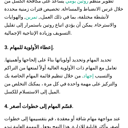
تطوير منظم
روتين يومي
يساعد على مكافحة الكسل من
خلال غرس الانضباط والمساءلة. تخصيص فترات زمنية محددة
لأنشطة مختلفة، بما في ذلك العمل،,
تمرين
, والهوايات
والاسترخاء. يمكن أن يؤدي اتباع روتين باستمرار إلى تقليل
التسويف وزيادة الإنتاجية الإجمالية.
3. إعطاء الأولوية للمهام.
تحديد المهام وتحديد أولوياتها بناءً على إلحاحها وأهميتها.
تعامل مع المهام ذات الأولوية العالية أولاً لمنعها من التراكم
والتسبب
إجهاد
. من خلال تنظيم قائمة المهام الخاصة بك
والتركيز على مهمة واحدة في كل مرة ، يمكنك التخلص من
الميل إلى الاستسلام للكسل.
4. قسّم المهام إلى خطوات أصغر.
عند مواجهة مهام شاقة أو معقدة ، قم بتقسيمها إلى خطوات
أصغر وأكثر قابلية للإدارة. هذا النهج يجعل المهمة العامة تبدو