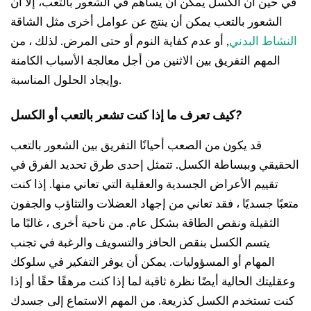
في حين أن الكسل يمكن أن يساهم في الشعور بالتعب، إلا أن
الشعور بالتعب يمكن أن ينتج عن عوامل أخرى مثل الشاقة
النشاط البدني
, أو عدم كفاية النوم أو حتى المرض. لذلك ، من
المهم التفريق بين الاثنين من أجل معالجة الأسباب الكامنة
وإيجاد الحلول المناسبة.
?
كيف تعرف ما إذا كنت تشعر بالتعب أو الكسل
قد يكون من الصعب أحيانًا التفريق بين الشعور بالتعب
الحقيقي وببساطة الكسل. تتمثل إحدى طرق تحديد الفرق في
تقييم الأعراض الجسدية والعقلية التي تعاني منها. إذا كنت
متعبًا جسديًا ، فقد تعاني من إجهاد العضلات والتثاؤب والجفون
الثقيلة ونقص الطاقة بشكل عام. من ناحية أخرى ، غالبًا ما
يتسم الكسل بنقص الحافز والتسويف والرغبة في تجنب
المهام أو المسؤوليات. يمكن أن يوفر التفكير في سلوكك
وعقليتك الحالية أيضًا نظرة ثاقبة لما إذا كنت مرهقًا حقًا أو إذا
كنت تستخدم الكسل كذريعة. من المهم الاستماع إلى جسدك