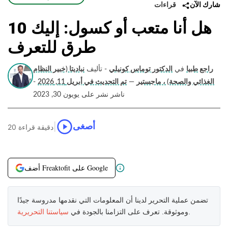
قراءات
شارك الآن
هل أنا متعب أو كسول: إليك 10
طرق للتعرف
راجع طبيا
في
الدكتور توماس كونيلي
- تأليف
نباديتا (خبير النظام
الغذائي والصحة) ، ماجستير
—
تم التحديث في أبريل 11, 2026
-
ناشر نشر على يويون 30, 2023
|
أصغى
20 دقيقة قراءة
أضف Freaktofit على Google
تضمن عملية التحرير لدينا أن المعلومات التي نقدمها مدروسة جيدًا
.
وموثوقة. تعرف على التزامنا بالجودة في
سياستنا التحريرية