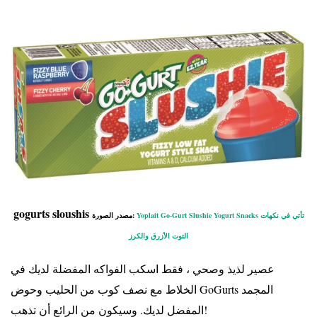
gogurts sloushis
Yoplait Go-Gurt Slushie Yogurt Snacks تأتي في نكهات
مصدر الصورة:
التوت الأزرق والكرز
عصير لذيذ وصحي ، فقط اسكب الفواكه المفضلة لديك في
الخلاط مع نصف كوب من الحليب وحوض GoGurts المجمد
المفضل لديك. وسيكون من الرائع أن تذهب!