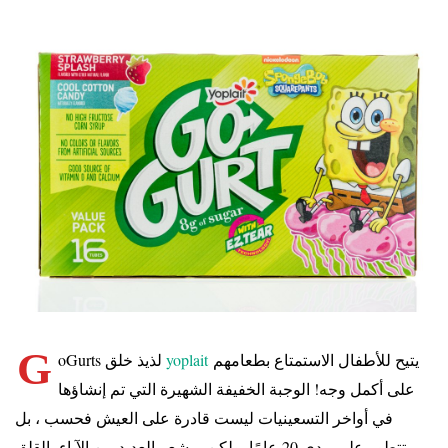
G
يتيح للأطفال الاستمتاع بطعامهم
yoplait
خلق
oGurts لذيذ
على أكمل وجه! الوجبة الخفيفة الشهيرة التي تم إنشاؤها
في أواخر التسعينيات ليست قادرة على العيش فحسب ، بل
تتطور على مدى 20 عامًا. ولكن ، يشعر العديد من الآباء بالقلق