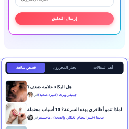
أهم المقالات
يختار المحررون
قصص شائعة
هل البكاء علامة ضعف؟
جينيفر ويرث (خبيرة صحية)
في
لماذا تنمو أظافري بهذه السرعة؟ 10 أسباب محتملة
نباديتا (خبير النظام الغذائي والصحة) ، ماجستير
في