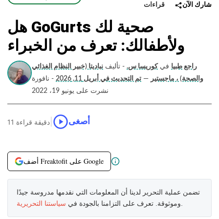
قراءات
شارك الآن
هل GoGurts صحية لك
ولأطفالك: تعرف من الخبراء
راجع طبيا
في
كوريسا س.
- تأليف
نباديتا (خبير النظام الغذائي
والصحة) ، ماجستير
—
تم التحديث في أبريل 11, 2026
- نافورة
نشرت على يونيو 19، 2022
|
أصغى
11 دقيقة قراءة
أضف Freaktofit على Google
تضمن عملية التحرير لدينا أن المعلومات التي نقدمها مدروسة جيدًا
.
وموثوقة. تعرف على التزامنا بالجودة في
سياستنا التحريرية