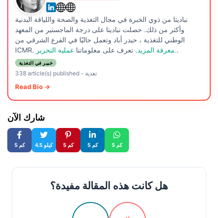
نباديتا من ذوي الخبرة في مجال التغذية والصحة واللياقة البدنية
وأكثر من ذلك. حصلت نباديتا على درجة الماجستير من المعهد
الوطني للتغذية ، حيدر أباد وتعمل حاليًا في الفرع الشرقي من
.
عملية التحرير.
معرفة المزيد
. تعرف على معلوماتنا
ICMR.
خبير في التغذية
تغذية
-
338 article(s) published
Read Bio →
شارك الآن
5 كم
5 كم
5 كم
4.5 كيلو
5 كم
هل كانت هذه المقالة مفيدة؟