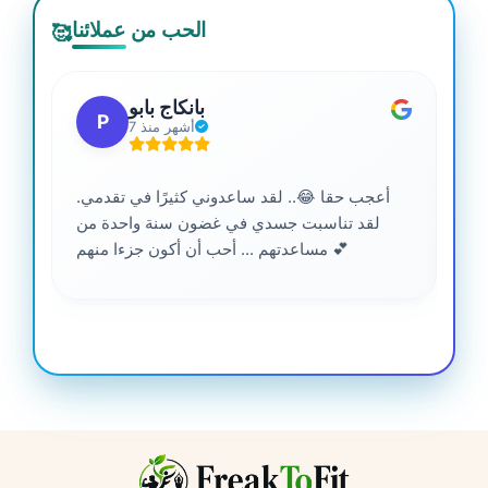
الحب من عملائنا
🥰
بانكاج بابو
P
7 أشهر منذ
أعجب حقا 😂.. لقد ساعدوني كثيرًا في تقدمي.
لقد تناسبت جسدي في غضون سنة واحدة من
مساعدتهم ... أحب أن أكون جزءا منهم 💕