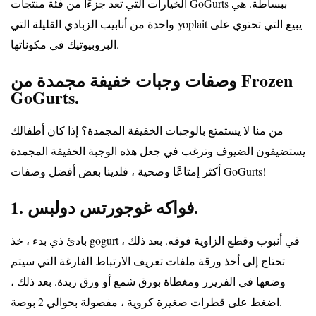
الخيارات التي تعد جزءًا من فئة منتجات GoGurts ببساطة. هي
يبيع
التي تحتوي على
yoplait
واحدة من أنابيب الزبادي القليلة التي
البروبيوتيك في مكوناتها.
وصفات وجبات خفيفة مجمدة من Frozen
GoGurts.
من منا لا يستمتع بالوجبات الخفيفة المجمدة؟ إذا كان أطفالك
يستضيفون الضيوف وترغب في جعل هذه الوجبة الخفيفة المجمدة
أكثر إمتاعًا وصحية ، فلدينا بعض أفضل وصفات GoGurts!
1. فواكه غوجورتس دولبس.
بادئ ذي بدء ، خذ gogurt في أنبوب وقطع الزاوية فوقه. بعد ذلك ،
تحتاج إلى أخذ ورقة ملفات تعريف الارتباط الفارغة التي سيتم
وضعها في الفريزر ومغطاة بورق شمع أو ورق زبدة. بعد ذلك ،
اضغط على قطرات صغيرة كروية ، مفصولة بحوالي 2 بوصة.