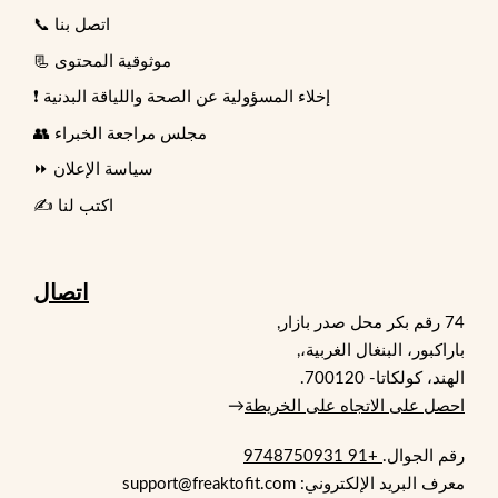
📞 اتصل بنا
📃 موثوقية المحتوى
❗ إخلاء المسؤولية عن الصحة واللياقة البدنية
👥 مجلس مراجعة الخبراء
⏩ سياسة الإعلان
✍️ اكتب لنا
اتصال
74 رقم بكر محل صدر بازار,
باراكبور، البنغال الغربية،,
الهند، كولكاتا- 700120.
احصل على الاتجاه على الخريطة
→
رقم الجوال.
+91 9748750931
معرف البريد الإلكتروني: support@freaktofit.com