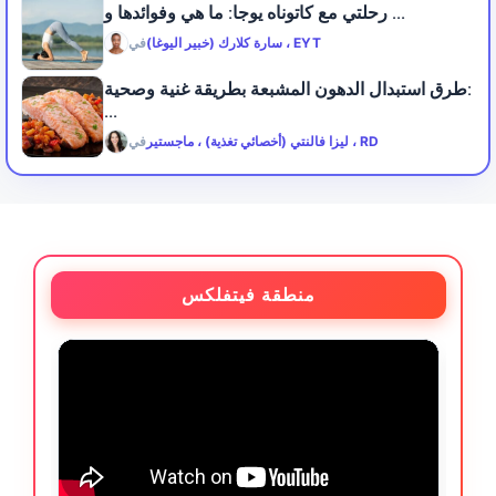
رحلتي مع كاتوناه يوجا: ما هي وفوائدها و ...
سارة كلارك (خبير اليوغا) ، EYT
في
طرق استبدال الدهون المشبعة بطريقة غنية وصحية:
...
ليزا فالنتي (أخصائي تغذية) ، ماجستير ، RD
في
منطقة فيتفلكس