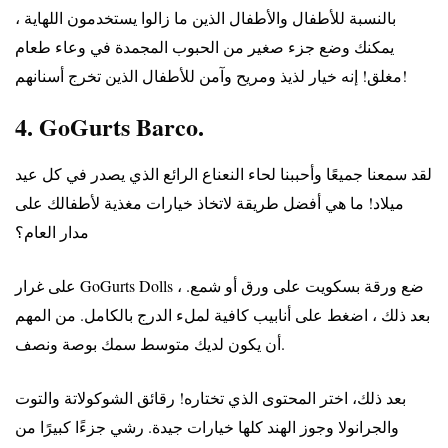
بالنسبة للأطفال والأطفال الذين ما زالوا يستخدمون اللهاية ،
يمكنك وضع جزء صغير من الحبوب المجمدة في وعاء طعام
مغلق! إنه خيار لذيذ ومريح وآمن للأطفال الذين تخرج أسنانهم!
4. GoGurts Barco.
لقد سمعنا جميعًا وأحببنا لحاء النعناع الرائع الذي يصدر في كل عيد
ميلاد! ما هي أفضل طريقة لاتخاذ خيارات مغذية لأطفالك على
مدار العام؟
على غرار GoGurts Dolls ، ضع ورقة بسكويت على ورق أو شمع.
بعد ذلك ، اضغط على أنابيب كافية لملء الدرج بالكامل. من المهم
أن يكون لديك متوسط سمك بوصة ونصف.
بعد ذلك، اختر المحتوى الذي تختاره! رقائق الشوكولاتة والتوت
والجرانولا وجوز الهند كلها خيارات جيدة. رشي جزءًا كبيرًا من