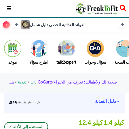
سخر
الفوائد الغذائية للحصى دليل شامل
ب الصحة
سؤال وجواب
talk2expert
اطرح سؤالا
موعد
هل GoGurts صحية لك ولأطفالك: تعرف من الخبراء
بات
»
تغذية
»
هدى
دليل التغذية
بواسطة freaktofit
1.4 كيلو
12.4 كيلو
✓ المستندة إلى الأدلة