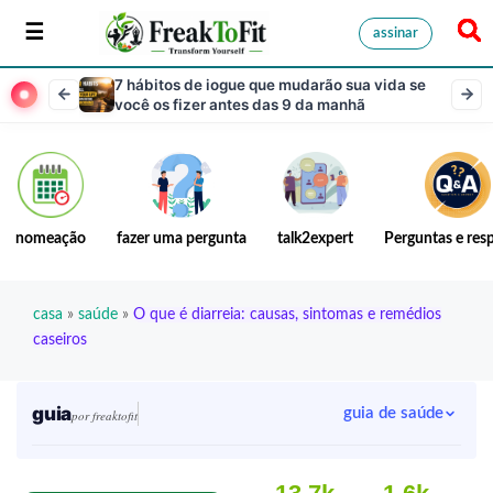
assinar
7 hábitos de iogue que mudarão sua vida se
você os fizer antes das 9 da manhã
nomeação
fazer uma pergunta
talk2expert
Perguntas e res
casa
»
saúde
»
O que é diarreia: causas, sintomas e remédios
caseiros
guia
guia de saúde
por freaktofit