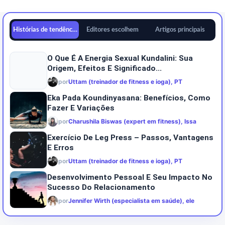
Histórias de tendências
Editores escolhem
Artigos principais
O Que É A Energia Sexual Kundalini: Sua
Origem, Efeitos E Significado...
por
Uttam (treinador de fitness e ioga), PT
Eka Pada Koundinyasana: Benefícios, Como
Fazer E Variações
por
Charushila Biswas (expert em fitness), Issa
Exercício De Leg Press – Passos, Vantagens
E Erros
por
Uttam (treinador de fitness e ioga), PT
Desenvolvimento Pessoal E Seu Impacto No
Sucesso Do Relacionamento
por
Jennifer Wirth (especialista em saúde), ele