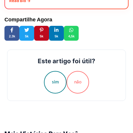
Read Bio →
Compartilhe Agora
2.3k
5k
5k
5k
4,5k
Este artigo foi útil?
sim
não