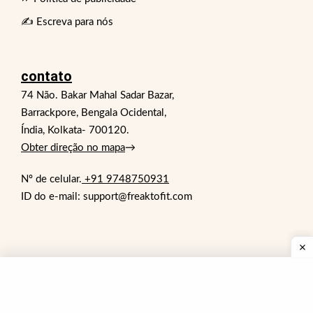
✍️ Escreva para nós
contato
74 Não. Bakar Mahal Sadar Bazar,
Barrackpore, Bengala Ocidental,
Índia, Kolkata- 700120.
Obter direção no mapa
→
Nº de celular.
+91 9748750931
ID do e-mail: support@freaktofit.com
© 2026 FreakToFit é um site de fitness.
Todos os direitos reservados. Nosso site fornece
conteúdo apenas para fins informativos. FreaktoFit não