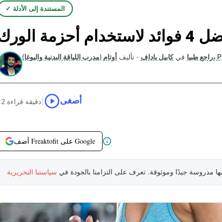
✓ المستندة إلى الأدلة
 لاستخدام أحزمة الورك
اللياقة البدنية واليوغا)، PT
راجع طبيا
في
كابيل ياداف
- تأليف
|
أصغى
12 دقيقة قراءة
أضف Freaktofit على Google
مها مدروسة جيدًا وموثوقة. تعرف على التزامنا بالجودة في
سياستنا التحريرية