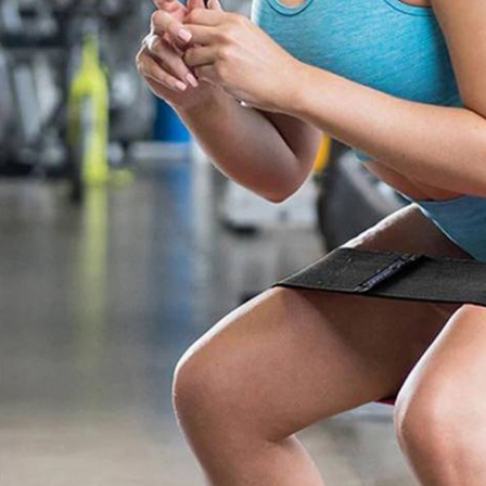
مايك تايسون دفع ما يصل 💪
الوقت المناسب لممارسة التمارين 🔥