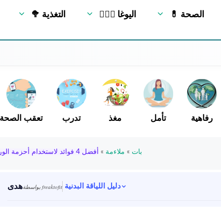
💊 الصحة
🧘🏻‍♂️ اليوغا
🥦 التغذية
رفاهية
تأمل
مغذ
تدرب
تعقب الصحة
بات
»
ملاءمة
»
أفضل 4 فوائد لاستخدام أحزمة الورك
هدى
دليل اللياقة البدنية
بواسطة freaktofit