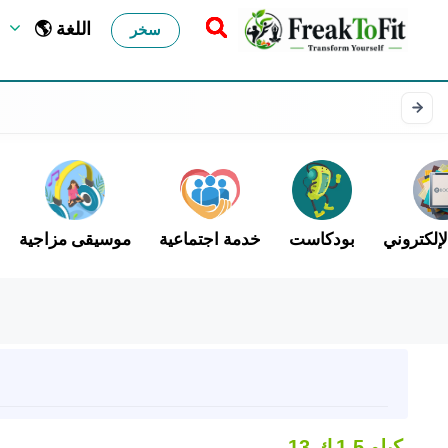
🌎 اللغة
سخر
لإلكتروني
بودكاست
خدمة اجتماعية
موسيقى مزاجية
1.5 كيلو
13 ك