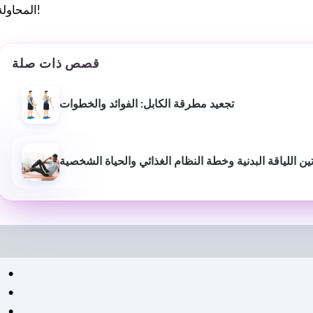
المحاولة!
قصص ذات صلة
تجعيد مطرقة الكابل: الفوائد والخطوات
 اللياقة البدنية وخطة النظام الغذائي والحياة الشخصية
بيوش ياداف
سانجاميش
P
قبل عام
منذ 3 أشهر
لقد غير موقع استشارات اللياقة
خدمة ومعلومات اح
البدنية هذا أسلوب حياتي حقًا.