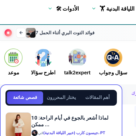
🏋 اللياقة البدنية
🛠 الأدوات
7 فوائد التوت البري أثناء الحمل
سؤال وجواب
talk2expert
اطرح سؤالا
موعد
أهم المقالات
يختار المحررون
قصص شائعة
لماذا أشعر بالجوع في أيام الراحة: 10
ممكن ...
جيسون كارب (خبير اللياقة البدنية)، PT
في