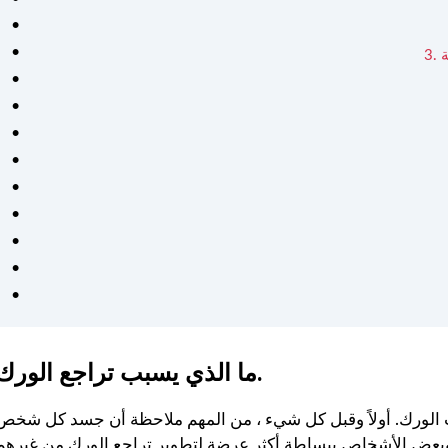
كان من السهل اتباع خطط
التمرين والتغذية الشخصية
وفعالة. شعرت بالدعم في كل
خطوة على الطريق - موصى به
للغاية لأي شخص جاد في
الحصول على صحة أفضل. ❤️
ما الذي يسبب تراجع الورك.
 الورك. أولاً وقبل كل شيء ، من المهم ملاحظة أن جسد كل شخص