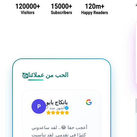
الحب من عملائنا
🥰
 جي
بانكاج بابو
P
S
7 أشهر منذ
ترافية عالية
أعجب حقا 😂.. لقد ساعدوني
....
كثيرًا في تقدمي. لقد تناسبت