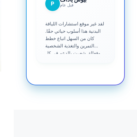
P
قبل عام
لقد غير موقع استشارات اللياقة
البدنية هذا أسلوب حياتي حقًا.
كان من السهل اتباع خطط
التمرين والتغذية الشخصية
وفعالة. شعرت بالدعم في كل
خطوة على الطريق - موصى به
للغاية لأي شخص جاد في
الحصول على صحة أفضل. ❤️