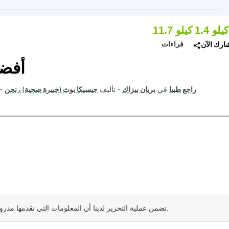
1. كيلو
11.7 كيلو
قراءات
ارك الآن
أفضل 5 فوائد كولاج
راجع طبيا
في
بريان بيزاك
- تأليف
جيسيكا بوث (خبيرة صحية) ، نحن
—
.
تضمن عملية التحرير لدينا أن المعلومات التي نقدمها مدرو