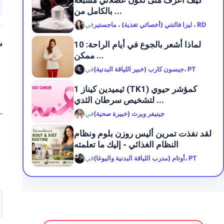
بالكامل من ...
ليزا فالنتي (أخصائي تغذية) ، ماجستير ، RD
في
4
لماذا أشعر بالجوع في أيام الراحة: 10
ش
ممكن ...
جيسون كارب (خبير اللياقة البدنية)، PT
في
ثيميدين كيناز 1 (TK1) كمؤشر حيوي
لتشخيص سرطان الثدي ...
جينيفر ويرث (خبيرة صحية)
في
لقد نفذت تمرين أليس روزن بلوم ونظام
النظام الغذائي - إليك ما تعلمته
أوتام (مدرب اللياقة البدنية واليوغا)، PT
في