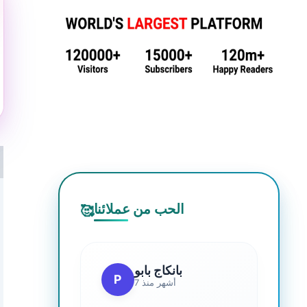
الحب من عملائنا
🥰
بانكاج بابو
P
7 أشهر منذ