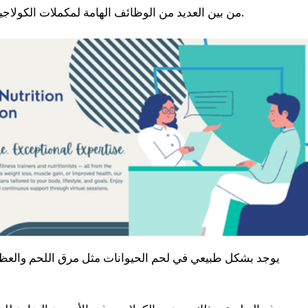
من بين العديد من الوظائف الهامة لمكملات الكولاجين ، تقوية عظامك وتحسين بنية بشرتك هي الحقائق الرئيسية.
يوجد بشكل طبيعي في لحم الحيوانات مثل مرق اللحم والعظم. ح