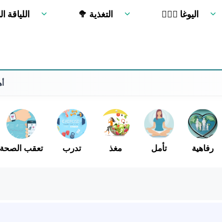
🧘🏻‍♂️ اليوغا
🥦 التغذية
🏋 اللياقة ا
أهم 10 أسباب لما
رفاهية
تأمل
مغذ
تدرب
تعقب الصحة