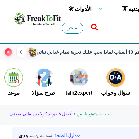
لبدنية
🛠 الأدوات
سخر
ذا يجب عليك تجربة نظام غذائي نباتي
سؤال وجواب
talk2expert
اطرح سؤالا
موعد
بات
»
متمتع بالصح
»
أفضل 5 فوائد كولاجين مائي مصنف
هدى
دليل الصحة
بواسطة freaktofit