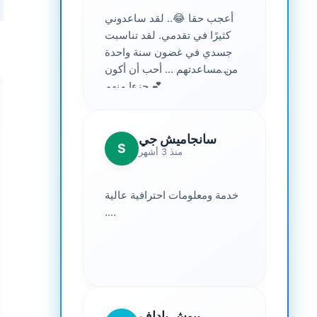
أعجب حقا 😂.. لقد ساعدوني
كثيرًا في تقدمي. لقد تناسبت
جسدي في غضون سنة واحدة
من مساعدتهم ... أحب أن أكون
جزءا منهم 💕
سانجاميش جي
S
منذ 3 أشهر
خدمة ومعلومات احترافية عالية
....
بيوش ياداف