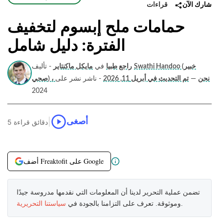
قراءات
شارك الآن
حمامات ملح إبسوم لتخفيف
الفترة: دليل شامل
Swathi Handoo (خبير
راجع طبيا
في
مايكل ماكنتاير
- تأليف
صحي) ، نحن
—
تم التحديث في أبريل 11, 2026
- ناشر نشر على
2024
|
أصغى
5 دقائق قراءة
أضف Freaktofit على Google
تضمن عملية التحرير لدينا أن المعلومات التي نقدمها مدروسة جيدًا
.
وموثوقة. تعرف على التزامنا بالجودة في
سياستنا التحريرية