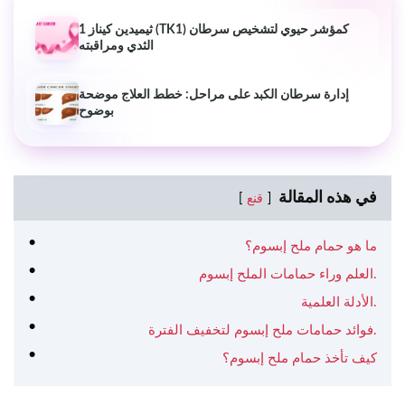
ثيميدين كيناز 1 (TK1) كمؤشر حيوي لتشخيص سرطان
الثدي ومراقبته
إدارة سرطان الكبد على مراحل: خطط العلاج موضحة
بوضوح
في هذه المقالة
قنع
ما هو حمام ملح إبسوم؟
العلم وراء حمامات الملح إبسوم.
الأدلة العلمية.
فوائد حمامات ملح إبسوم لتخفيف الفترة.
كيف تأخذ حمام ملح إبسوم؟