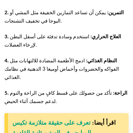
2. التمرين:
يمكن أن تساعد التمارين الخفيفة مثل المشي أو
اليوجا في تخفيف التشنجات.
3. العلاج الحراري:
استخدم وسادة تدفئة على أسفل البطن
لإرخاء العضلات.
4. النظام الغذائي:
ادمج الأطعمة المضادة للالتهابات مثل
الفواكه والخضروات وأحماض أوميغا 3 الدهنية في نظامك
الغذائي.
5. الراحة:
تأكد من حصولك على قسط كافٍ من الراحة والنوم
لدعم جسمك أثناء الحيض.
اقرأ أيضا:
تعرف على حقيقة متلازمة تكيس
المبايض في الستين ثانية القادمة