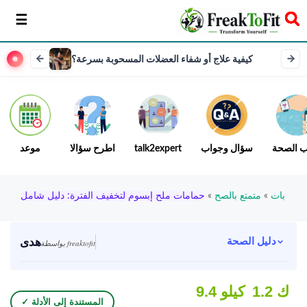
سخر
كيفية علاج أو شفاء العضلات المسحوبة بسرعة؟
ب الصحة
سؤال وجواب
talk2expert
اطرح سؤالا
موعد
بات
»
متمتع بالصح
»
حمامات ملح إبسوم لتخفيف الفترة: دليل شامل
هدى
دليل الصحة
بواسطة freaktofit
1.2 ك
9.4 كيلو
✓ المستندة إلى الأدلة