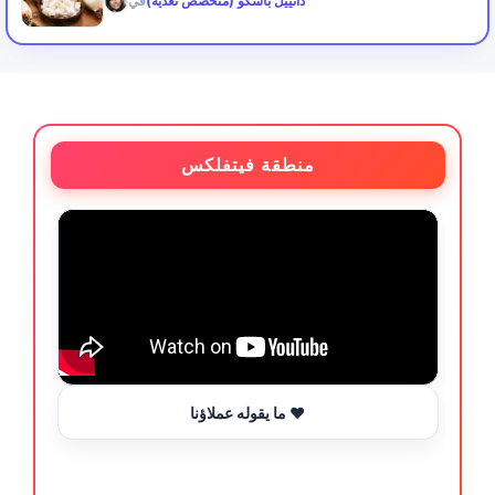
دانييل باشكو (متخصص تغذية)
في
منطقة فيتفلكس
ما يقوله عملاؤنا ❤️