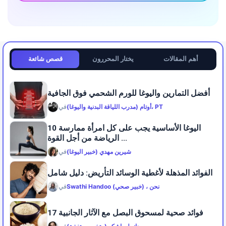
أهم المقالات
يختار المحررون
قصص شائعة
أفضل التمارين واليوغا للورم الشحمي فوق الجافية
أوتام (مدرب اللياقة البدنية واليوغا)، PT
في
10 اليوغا الأساسية يجب على كل امرأة ممارسة
الرياضة من أجل القوة ...
شيرين مهدي (خبير اليوغا)
في
الفوائد المذهلة لأغطية الوسائد التأريض: دليل شامل
Swathi Handoo (خبير صحي) ، نحن
في
17 فوائد صحية لمسحوق البصل مع الآثار الجانبية