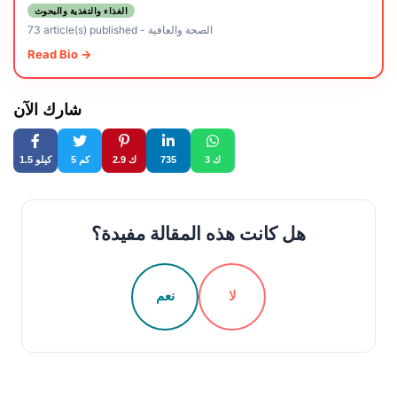
الغذاء والتغذية والبحوث
الصحة والعافية
-
73 article(s) published
Read Bio →
شارك الآن
3 ك
735
2.9 ك
5 كم
1.5 كيلو
هل كانت هذه المقالة مفيدة؟
لا
نعم