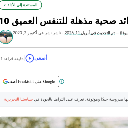
✓ المستندة إلى الأدلة
فوائد صحية مذهلة للتنفس العميق
وغا)
—
تم التحديث في أبريل 11, 2026
- ناشر نشر في أكتوبر 2, 2020
|
أصغى
11 دقيقة قراءة
أضف Freaktofit على Google
مها مدروسة جيدًا وموثوقة. تعرف على التزامنا بالجودة في
سياستنا التحريرية