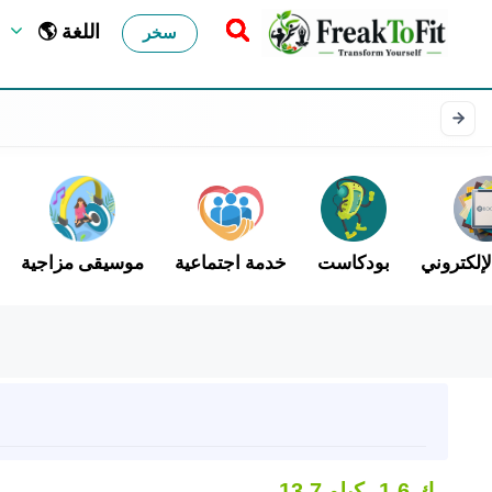
🌎 اللغة
سخر
لإلكتروني
بودكاست
خدمة اجتماعية
موسيقى مزاجية
1.6 ك
13.7 كيلو