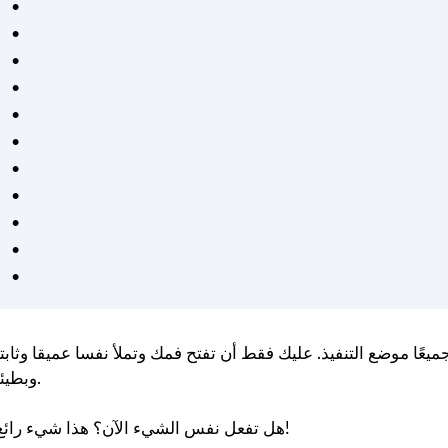
كان من السهل اتباع خطط
التمرين والتغذية الشخصية
وفعالة. شعرت بالدعم في كل
خطوة على الطريق - موصى به
للغاية لأي شخص جاد في
الحصول على صحة أفضل. ❤️
يعًا موضع التنفيذ. عليك فقط أن تفتح فمك وتملأ نفسا عميقا وثابتا
وبطيئا.
هل تفعل نفس الشيء الآن؟ هذا شيء رائع!