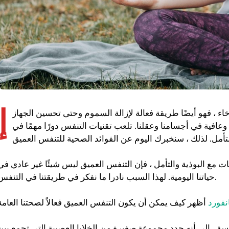
إ
رخاء ، فهو أيضًا طريقة فعالة لإزالة السموم وحتى تحسين الجهاز
افية في أجسامنا وعقلنا. تلعب تقنيات التنفس دورًا مهمًا في
 مع البوذية والتأمل ، فإن التنفس العميق ليس شيئًا غير عادي في
حياتنا اليومية. لهذا السبب نادرا ما نفكر في طريقتنا في التنفس.
نفورد
اسة ، إلى أنه حدد مجموعة صغيرة من الخلايا العصبية التي تجمع بين