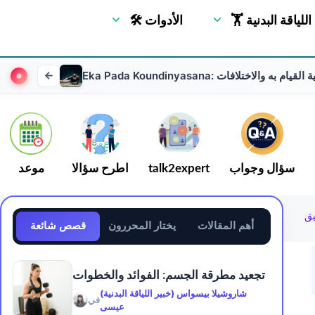
🏋 اللياقة البدنية
🛠 الأدوات
E: الفوائد وكيفية القيام به والاختلافات
سؤال وجواب
talk2expert
اطرح سؤالا
موعد
أهم المقالات
يختار المحررون
قصص شائعة
تجعيد مطرقة الجسم: الفوائد والخطوات
شاروشيلا بيسواس (خبير اللياقة البدنية)
في
عيسى