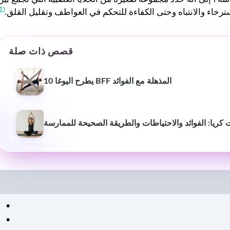
(1)
ترخاء والانتباه وحتى الكفاءة للتحكم في العواطف وتقليل القلق.
قصص ذات صلة
10 يطرح اليوغا BFF المذهلة مع الفوائد
كريا: الفوائد والاحتياطات والطريقة الصحيحة للممارسة
بيوش ياداف
سانجاميش
P
قبل عام
منذ 3 أشهر
لقد غير موقع استشارات اللياقة
خدمة ومعلومات اح
البدنية هذا أسلوب حياتي حقًا.