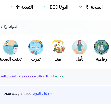
💊 الصحة
🧘🏻‍♂️ اليوغا
🥦 التغذية
ka Pada Koundinyasana
رفاهية
تأمل
مغذ
تدرب
تعقب الصحة
بات
»
يوجا
»
10 فوائد صحية مذهلة للتنفس العميق
هدى
دليل اليوغا
بواسطة freaktofit