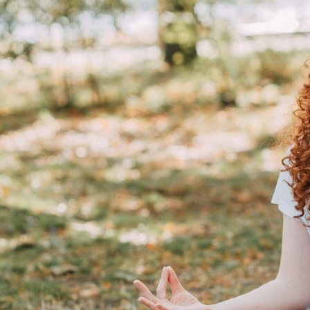
مايك تايسون دفع ما يصل 💪
الوقت المناسب لممارسة التمارين 🔥