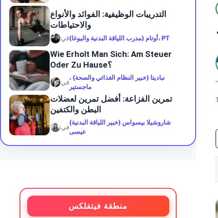
التدريبات الوظيفية: الفوائد والأنواع
والاحتياطات
أوتام (مدرب اللياقة البدنية واليوغا)، PT
في
Wie Erholt Man Sich: Am Steuer
Oder Zu Hause؟
نباديتا (خبير النظام الغذائي والصحة) ،
في
ماجستير
تمرين الفزاعة: أفضل تمرين لعضلات
البطن والكتفين
شاروشيلا بيسواس (خبير اللياقة البدنية)
في
عيسى
منطقة فيتفلكس