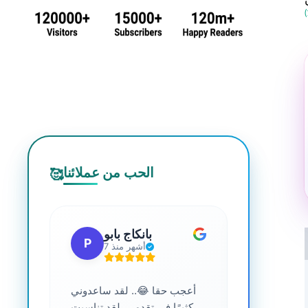
الحب من عملائنا
🥰
 جي
بانكاج بابو
P
S
7 أشهر منذ
ترافية عالية
أعجب حقا 😂.. لقد ساعدوني
....
كثيرًا في تقدمي. لقد تناسبت