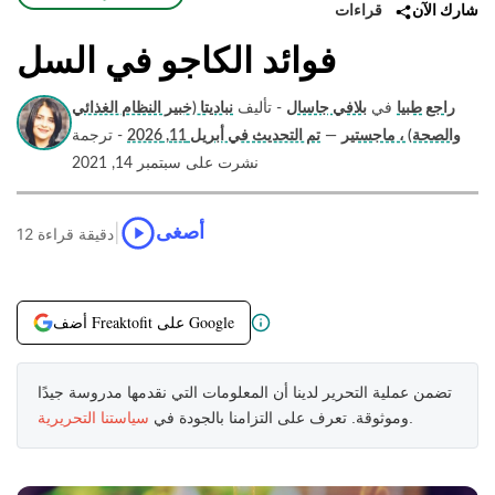
قراءات
شارك الآن
فوائد الكاجو في السل
راجع طبيا
في
بلافي جاسال
- تأليف
نباديتا (خبير النظام الغذائي
والصحة) ، ماجستير
—
تم التحديث في أبريل 11, 2026
- ترجمة
نشرت على سبتمبر 14, 2021
|
أصغى
12 دقيقة قراءة
أضف Freaktofit على Google
تضمن عملية التحرير لدينا أن المعلومات التي نقدمها مدروسة جيدًا
.
وموثوقة. تعرف على التزامنا بالجودة في
سياستنا التحريرية