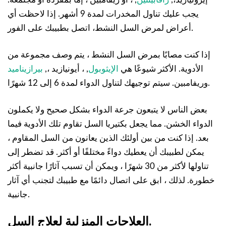
يجب عليك تناول المخدرات لمدة 9 أشهر. إذا لاحظت أي
أعراض لمرض السل النشط، اتصل بطبيبك على الفور.
إذا كنت مصابًا بمرض السل النشط ، يتم وصف مجموعة من
الأدوية. الأكثر شيوعًا هي
الإيثوبول
, ، أيونيازيد ،,
بيرازيناميد
وريفامبين. سيتم توجيهك لتناول الدواء لمدة 6 إلى 12 شهرًا.
بعض الناس لا يتبعون جرعة الدواء بشكل صحيح ولا يكملون
الدواء الخشن. مما يجعل بكتيريا السل تقاوم تلك الأدوية فيما
بعد. إذا كنت من بين أولئك الذين يعانون من السل المقاوم ،
يمكن لطبيبك أن يعطيك دواءً مختلفًا أو أكثر. قد تضطر إلى
تناولها لأكثر من 30 شهرًا ، ويمكن أن تسبب آثارًا جانبية أكثر
خطورة. لذلك ، ابق على اتصال دائمًا مع طبيبك لتجنب أي آثار
جانبية.
العلاجات المنزلية لعلاج السل.