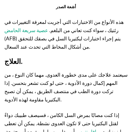
أشعة الصدر
هذه الأنواع من الاختبارات التي أجريت لمعرفة التغييرات في
رئتيك ، سواء كنت تعاني من البلغم.
عصية سريعة الحامض
(AFB) يتم إجراء اختبارات لبكتيريا السل في بصقك للتحقق
من أشكال المخاط التي تحدث عند السعال.
العلاج.
سيعتمد علاجك على مدى خطورة العدوى. مهما كان النوع ، من
المهم إكمال دورة الأدوية ، حتى لو كنت تشعر بتحسن. إذا
تركت دورة الطب في منتصف الطريق ، يمكن أن تصبح
البكتيريا مقاومة لهذه الأدوية.
إذا كنت مصابًا بمرض السل الكامن ، فسيصف طبيبك دواءً
لقتل البكتيريا حتى لا تكون العدوى نشطة. يمكن أن تعطى
إيزونيازيد،,
رافابينتين
, ، أو ريفامبين ، إما بمفرده أو مجتمعة.