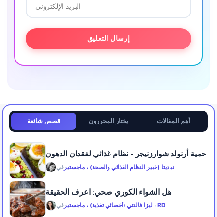
أهم المقالات
يختار المحررون
قصص شائعة
حمية أرنولد شوارزنيجر - نظام غذائي لفقدان الدهون
نباديتا (خبير النظام الغذائي والصحة) ، ماجستير
في
هل الشواء الكوري صحي: اعرف الحقيقة
ليزا فالنتي (أخصائي تغذية) ، ماجستير ، RD
في