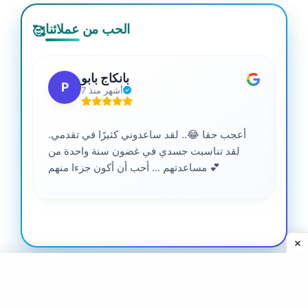
الحب من عملائنا
🥰
بانكاج بابو
P
7 أشهر منذ
أعجب حقا 😂.. لقد ساعدوني كثيرًا في تقدمي.
لقد تناسبت جسدي في غضون سنة واحدة من
مساعدتهم ... أحب أن أكون جزءا منهم 💕