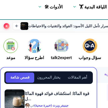
🏋 اللياقة البدنية
🛠 الأدوات
ر تأمل الليل الأسود: الفوائد والتقنيات والاحتياطات
سؤال وجواب
talk2expert
اطرح سؤالا
موعد
أهم المقالات
يختار المحررون
قصص شائعة
قوة الماكا: استكشاف فوائد قهوة الماكا
ل...
جينيفر ويرث (خبيرة صحية)
في