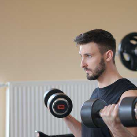
بيوش ياداف
سانجاميش
P
قبل عام
منذ 3 أشهر
لقد غير موقع استشارات اللياقة
خدمة ومعلومات اح
البدنية هذا أسلوب حياتي حقًا.