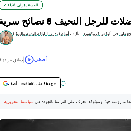
✓ المستندة إلى الأدلة
للرجل النحيف 8 نصائح سرية
ع طبيا
في
أليكس كروكفورد
- تأليف
|
أصغى
8 دقائق قراءة
أضف Freaktofit على Google
مها مدروسة جيدًا وموثوقة. تعرف على التزامنا بالجودة في
سياستنا التحريرية