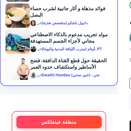
فوائد مذهلة و آثار جانبية لشرب حساء
البصل
دانييل باشكو (متخصص تغذية)
في
مولد تجريب مدعوم بالذكاء الاصطناعي
مجاني لأجزاء الجسم المستهدفة
أوتام (مدرب اللياقة البدنية واليوغا)، PT
في
الحقيقة حول قطع القناة الدافقة: فضح
الأساطير واستكشاف حدود العمر
Swathi Handoo (خبير صحي) ، نحن
في
منطقة فيتفلكس