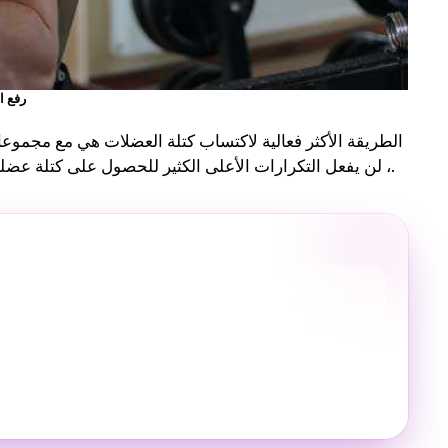
رفع ال
الطريقة الأكثر فعالية لاكتساب كتلة العضلات هي مع مجموعا
، لن يفعل التكرارات الأعلى الكثير للحصول على كتلة عضلية ، ومع ذلك فهي موجهة أكثر نحو تعزيز وزيادة تحمل كتلة العضلات.