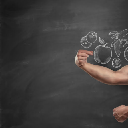
مايك تايسون دفع ما يصل 💪
الوقت المناسب لممارسة التمارين 🔥