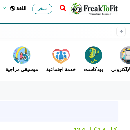
🌎 اللغة
سخر
لإلكتروني
بودكاست
خدمة اجتماعية
موسيقى مزاجية
1.4 كيلو
12.4 كيلو