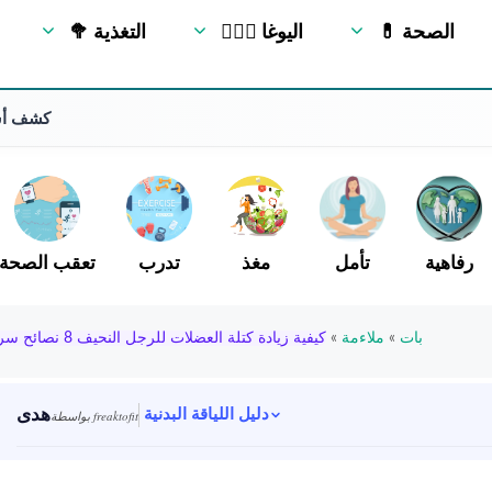
💊 الصحة
🧘🏻‍♂️ اليوغا
🥦 التغذية
كشف أسرا
رفاهية
تأمل
مغذ
تدرب
تعقب الصحة
بات
»
ملاءمة
»
كيفية زيادة كتلة العضلات للرجل النحيف 8 نصائح سرية
هدى
دليل اللياقة البدنية
بواسطة freaktofit