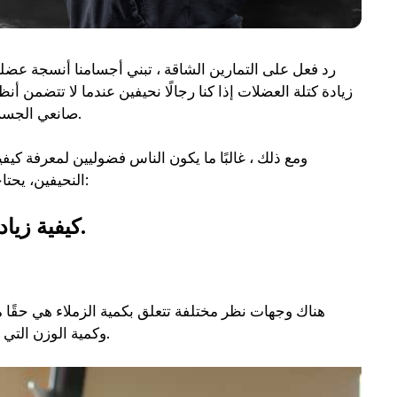
رد فعل على التمارين الشاقة ، تبني أجسامنا أنسجة عضلية
زيادة كتلة العضلات إذا كنا رجالًا نحيفين عندما لا تتضمن أن
صانعي الجسم أن الحصول على كتلة عضلية لا يحدث بين عشية وضحاها.
ومع ذلك ، غالبًا ما يكون الناس فضوليين لمعرفة كيف
النحيفين، يحتاجون فقط إلى اتباع هذه النصائح الثمانية بانتظام كما هو مذكور أدناه:
كيفية زيادة كتلة العضلات للشباب النحيف: 8 نصائح سرية.
هناك وجهات نظر مختلفة تتعلق بكمية الزملاء هي حقًا م
وكمية الوزن التي ترفعها أثناء جلسات رفع الأثقال مقدار كتلة العضلات التي ستكتسبها.