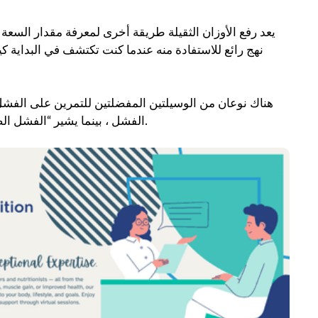
يعد رفع الأوزان الثقيلة طريقة أخرى لمعرفة مقدار السعة ا
نهج رائع للاستفادة منه عندما كنت تكتشف في البداية ك
هناك نوعان من الوسيلتين المفضلتين للتمرين على الفشل 
الفشل ، بينما يشير “الفشل الصريح” إلى أن جسمك بالكامل قد تم القضاء عليه تمامًا بسبب التعب.