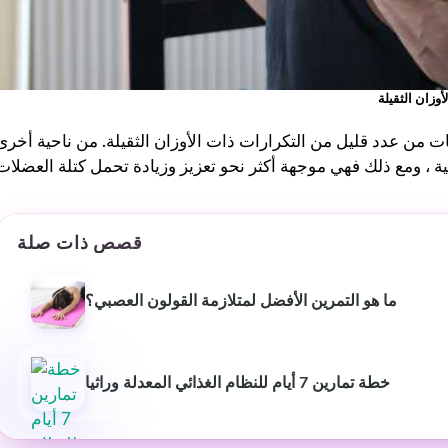
كان من السهل اتباع خطط
التمرين والتغذية الشخصية
وفعالة. شعرت بالدعم في كل
خطوة على الطريق - موصى به
أوزان الثقيلة
للغاية لأي شخص جاد في
الحصول على صحة أفضل. ❤️
ت من عدد قليل من التكرارات ذات الأوزان الثقيلة. من ناحية أخرى
قصص ذات صلة
ما هو التمرين الأفضل لمتلازمة القولون العصبي؟
خطة تمارين 7 أيام للنظام الغذائي المعدلة وراثيا