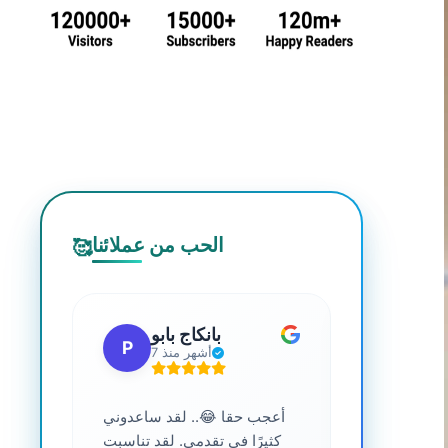
الحب من عملائنا
🥰
 جي
بانكاج بابو
P
S
7 أشهر منذ
ترافية عالية
أعجب حقا 😂.. لقد ساعدوني
....
كثيرًا في تقدمي. لقد تناسبت