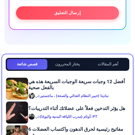
أهم المقالات
يختار المحررون
قصص شائعة
أفضل 12 وجبات سريعة الوجبات السريعة هذه هي
بالفعل صحية
نباديتا (خبير النظام الغذائي والصحة) ، ماجستير
في
هل يؤثر التدخين فعلاً على عضلاتك أثناء التدريبات؟
أوتام (مدرب اللياقة البدنية واليوغا)، PT
في
6 مفاتيح رئيسية لحرق الدهون واكتساب العضلات