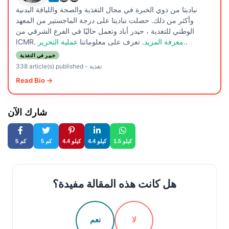
نباديتا من ذوي الخبرة في مجال التغذية والصحة واللياقة البدنية
وأكثر من ذلك. حصلت نباديتا على درجة الماجستير من المعهد
الوطني للتغذية ، حيدر أباد وتعمل حاليًا في الفرع الشرقي من
.
عملية التحرير.
معرفة المزيد
. تعرف على معلوماتنا
ICMR.
خبير في التغذية
تغذية
-
338 article(s) published
Read Bio →
شارك الآن
1.5 كيلو
4.4 كيلو
4.4 كيلو
5 كم
5 كم
هل كانت هذه المقالة مفيدة؟
لا
نعم