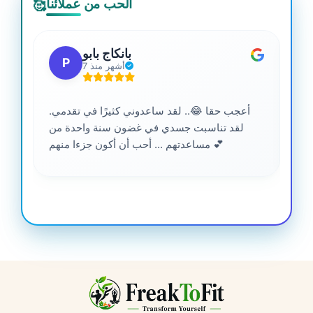
الحب من عملائنا
🥰
بانكاج بابو
P
7 أشهر منذ
أعجب حقا 😂.. لقد ساعدوني كثيرًا في تقدمي.
لقد تناسبت جسدي في غضون سنة واحدة من
مساعدتهم ... أحب أن أكون جزءا منهم 💕