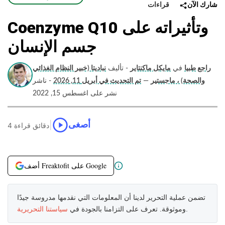
قراءات
شارك الآن
Coenzyme Q10 وتأثيراته على
جسم الإنسان
راجع طبيا
في
مايكل ماكنتاير
- تأليف
نباديتا (خبير النظام الغذائي
والصحة) ، ماجستير
—
تم التحديث في أبريل 11, 2026
- ناشر
نشر على اغسطس 15, 2022
|
أصغى
4 دقائق قراءة
أضف Freaktofit على Google
تضمن عملية التحرير لدينا أن المعلومات التي نقدمها مدروسة جيدًا
.
وموثوقة. تعرف على التزامنا بالجودة في
سياستنا التحريرية