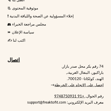
📞 اتصل بنا
📃 موثوقية المحتوى
❗ إخلاء المسؤولية عن الصحة واللياقة البدنية
👥 مجلس مراجعة الخبراء
⏩ سياسة الإعلان
✍️ اكتب لنا
اتصال
74 رقم بكر محل صدر بازار,
باراكبور، البنغال الغربية،,
الهند، كولكاتا- 700120.
احصل على الاتجاه على الخريطة
→
رقم الجوال.
+91 9748750931
معرف البريد الإلكتروني: support@freaktofit.com