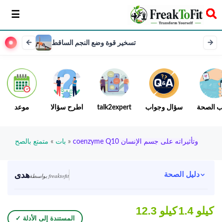
سخر
تسخير قوة وضع النجم الساقط
ب الصحة
سؤال وجواب
talk2expert
اطرح سؤالا
موعد
coenzyme Q10 وتأثيراته على جسم الإنسان
»
بات
»
متمتع بالصح
هدى
دليل الصحة
بواسطة freaktofit
1.4 كيلو
12.3 كيلو
✓ المستندة إلى الأدلة