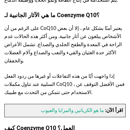
يتم استخدامه في إنتاج الطاقة ونمو الخلايا ووظيفة الدماغ.
ما هي الآثار الجانبية لـ Coenzyme Q10؟
على الرغم من أن CoQ10 يعتبر آمنًا بشكل عام ، إلا أن بعض
الأشخاص يبلغون عن آثار جانبية. ومن أكثر هذه الحالات عدم
الراحة في المعدة والطفح الجلدي والصداع. تشمل الأعراض
الأكثر حدة الغثيان والقيء والتعب والصداع وآلام العضلات
والخفقان.
إذا واجهت أيًا من هذه التفاعلات أو غيرها من ردود الفعل
السلبية عند تناول مكملات CoQ10 ، فمن الأفضل التوقف عن
الاستخدام حتى تتمكن من التحدث مع طبيبك.
اقرأ الآن:
ما هو الكرياتين والمزايا والعيوب
العمل؟
كيف Coenzyme Q10