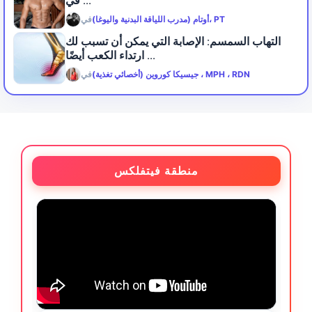
في ...
أوتام (مدرب اللياقة البدنية واليوغا)، PT
في
التهاب السمسم: الإصابة التي يمكن أن تسبب لك
ارتداء الكعب أيضًا ...
جيسيكا كوروين (أخصائي تغذية) ، MPH ، RDN
في
منطقة فيتفلكس