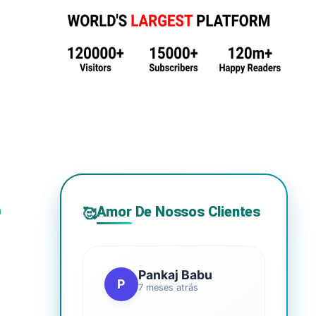
Amor De Nossos Clientes
m
🥰
Pankaj Babu
P
7 meses atrás