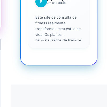
P
um ano atrás
Este site de consulta de
fitness realmente
transformou meu estilo de
vida. Os planos
personalizados de treino e
nutrição foram fáceis de
seguir e eficazes. Eu me
senti apoiado em cada
etapa do caminho,
altamente recomendado
para qualquer pessoa que
seria mais saudável. ❤️