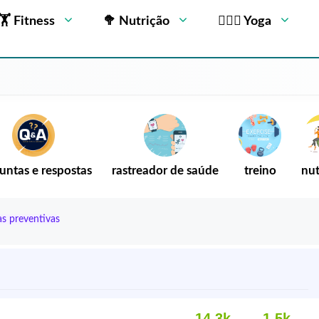
🏋 Fitness
🥦 Nutrição
🧘🏻‍♂️ Yoga
untas e respostas
rastreador de saúde
treino
nut
as preventivas
14,3k
1,5k