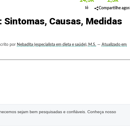
lê
Compartilhe agor
: Sintomas, Causas, Medidas
crito por
Nebadita (especialista em dieta e saúde), M.S.
—
Atualizado em
ornecemos sejam bem pesquisadas e confiáveis. Conheça nosso