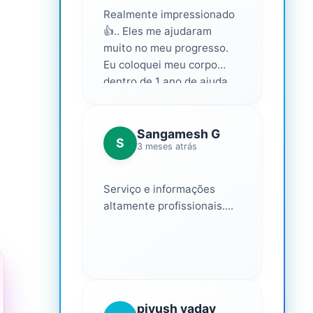
Realmente impressionado
👍.. Eles me ajudaram
muito no meu progresso.
Eu coloquei meu corpo
dentro de 1 ano de ajuda
deles... Amo fazer parte
deles 💕
Sangamesh G
S
3 meses atrás
Serviço e informações
altamente profissionais....
piyush yadav