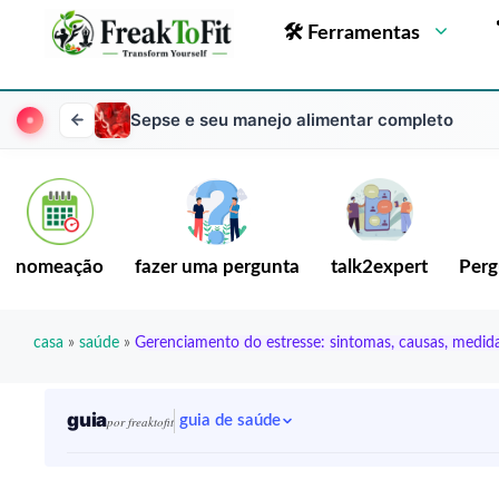
🛠 Ferramentas
Sepse e seu manejo alimentar completo
nomeação
fazer uma pergunta
talk2expert
Perg
casa
»
saúde
»
Gerenciamento do estresse: sintomas, causas, medid
guia
guia de saúde
por freaktofit