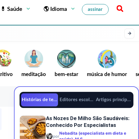
💊 Saúde
🌎 Idioma
assinar
ritivo
meditação
bem-estar
música de humor
s
Histórias de tendências
Editores escolhem
Artigos principais
As Nozes De Milho São Saudáveis:
Conhecido Por Especialistas
Nebadita (especialista em dieta e
por