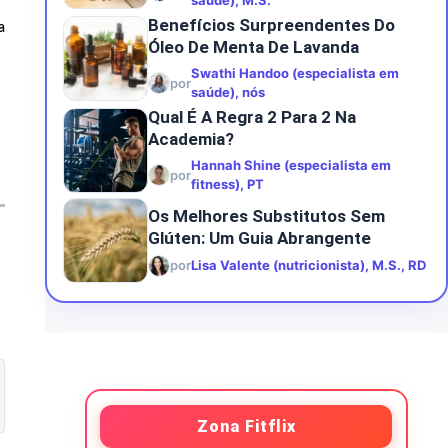
saúde), M.S.
Benefícios Surpreendentes Do
a
Óleo De Menta De Lavanda
Swathi Handoo (especialista em
por
saúde), nós
Qual É A Regra 2 Para 2 Na
Academia?
Hannah Shine (especialista em
por
fitness), PT
Os Melhores Substitutos Sem
Glúten: Um Guia Abrangente
por
Lisa Valente (nutricionista), M.S., RD
Zona Fitflix