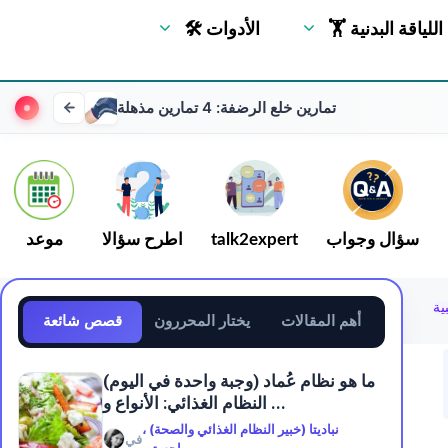
🏋 اللياقة البدنية
🛠 الأدوات
تمارين خلع الرضفة: 4 تمارين مذهلة
سؤال وجواب
talk2expert
اطرح سؤالا
موعد
ية
أهم المقالات
يختار المحررون
قصص شائعة
ما هو نظام عُماد (وجبة واحدة في اليوم)
النظام الغذائي: الأنواع و ...
نباديتا (خبير النظام الغذائي والصحة) ،
في