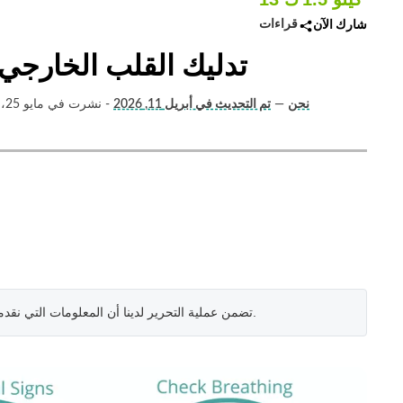
قراءات
شارك الآن
تدليك القلب الخارجي –
Swathi Handoo (خبير صحي) ، نحن
—
تم التحديث في أبريل 11, 2026
- نشرت في مايو 25، 2021
.
تضمن عملية التحرير لدينا أن المعلومات التي نقد