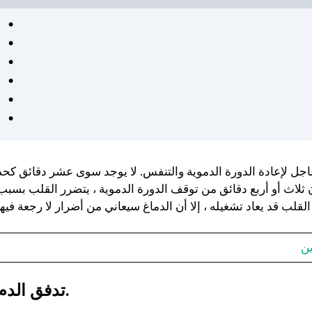
كان من السهل اتباع خطط
التمرين والتغذية الشخصية
وفعالة. شعرت بالدعم في كل
خطوة على الطريق - موصى به
للغاية لأي شخص جاد في
الحصول على صحة أفضل. ❤️
اجل لإعادة الدورة الدموية والتنفس. لا يوجد سوى عشر دقائق كحد
ثلاث أو أربع دقائق من توقف الدورة الدموية ، يتضرر القلب بسبب
ين
تدفق الدم.