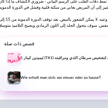
نمط دقات القلب على الرسم البياني - ضروري لاكتشاف ما إذا كان
بعد 6 إلى 12 ثانية توقف القلب عن النبض ، سيفقد المريض وعيه. لا يمكن الشعور بالنبض. بعد توقف الدور
قصص ذات صلة
TK1) كمؤشر حيوي لتشخيص سرطان الثدي ومراقبته
Wie erholt man sich: am steuer oder zu hause؟
بيوش ياداف
سانجاميش
P
قبل عام
منذ 3 أشهر
لقد غير موقع استشارات اللياقة
خدمة ومعلومات اح
البدنية هذا أسلوب حياتي حقًا.