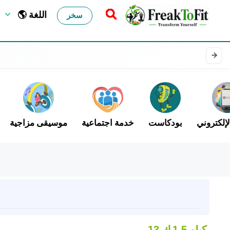
🌎 اللغة
سخر
لإلكتروني
بودكاست
خدمة اجتماعية
موسيقى مزاجية
1.5 كيلو
13 ك