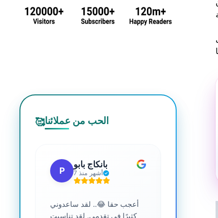
ة الدموية من 15 إلى
الحب من عملائنا
🥰
 جي
بانكاج بابو
P
S
7 أشهر منذ
ترافية عالية
أعجب حقا 😂.. لقد ساعدوني
....
كثيرًا في تقدمي. لقد تناسبت