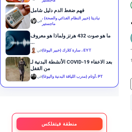
ماجستير
فهم ضغط الدم دليل شامل
نباديتا (خبير النظام الغذائي والصحة) ،
في
ماجستير
ما هو صوت 432 هرتز ولماذا هو معروف
...
سارة كلارك (خبير اليوغا) ، EYT
في
الأنشطة البدنية لـ COVID-19 بعد الاعفاء
من القفل
أوتام (مدرب اللياقة البدنية واليوغا)، PT
في
منطقة فيتفلكس