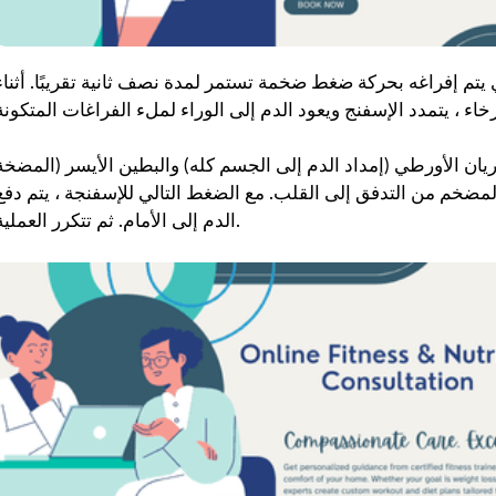
ي يتم إفراغه بحركة ضغط ضخمة تستمر لمدة نصف ثانية تقريبًا. أثناء
يان الأورطي (إمداد الدم إلى الجسم كله) والبطين الأيسر (المضخة
المضخم من التدفق إلى القلب. مع الضغط التالي للإسفنجة ، يتم دفع
الدم إلى الأمام. ثم تتكرر العملية.