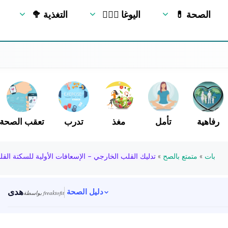
💊 الصحة
🧘🏻‍♂️ اليوغا
🥦 التغذية
رفاهية
تأمل
مغذ
تدرب
تعقب الصحة
بات
»
متمتع بالصح
»
تدليك القلب الخارجي – الإسعافات الأولية للسكتة القلب
هدى
دليل الصحة
بواسطة freaktofit