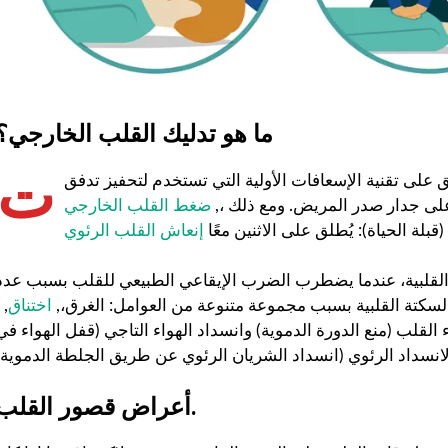
ما هو تدليك القلب الخارجي؟
ت
على تقنية الإسعافات الأولية التي تستخدم لتحفيز تدفق
لى جدار صدر المريض. ومع ذلك ،,
ضغط القلب الخارجي
بلة الحياة): يُطلق على الاثنين معًا
إنعاش القلب الرئوي
القلبية، عندما يضطرب الضرب الإيقاعي الطبيعي للقلب بسبب عدد
لسكتة القلبية بسبب مجموعة متنوعة من العوامل: الغرق،,
اختناق
 ،
ء القلب (منع الدورة الدموية) وانسداد الهواء التاجي (قفل الهواء في
أعراض قصور القلب.