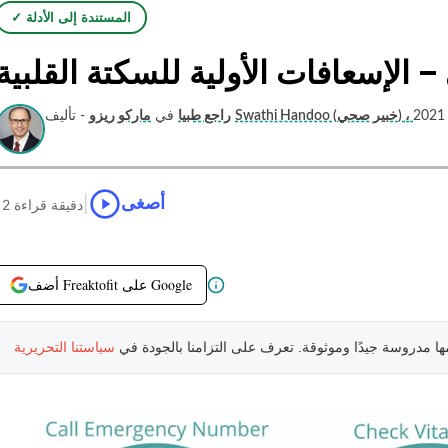
✓ المستندة إلى الأدلة
 الإسعافات الأولية للسكتة القلبية
راجع طبيا
في
ماركو ريزو
- تأليف
|
أصغى
12 دقيقة قراءة
أضف Freaktofit على Google
مها مدروسة جيدًا وموثوقة. تعرف على التزامنا بالجودة في
سياستنا التحريرية