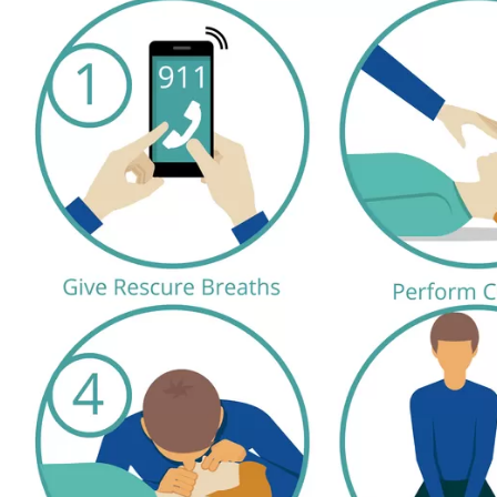
مايك تايسون دفع ما يصل 💪
الوقت المناسب لممارسة التمارين 🔥