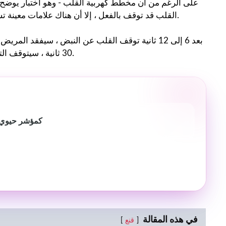
على الرغم من أن مخطط كهربية القلب - وهو اختبار يوضح 
القلب قد توقف بالفعل ، إلا أن هناك علامات معينة تشير إلى أن المريض يعاني من سكتة قلبية وفشل في الدورة الدموية.
30 ثانية ، سيتوقف التنفس. سوف يتحول الجلد إلى اللون الرمادي ويصبح التلاميذ متوسعًا.
ثيميدين كيناز 1 (
في هذه المقالة
قنع