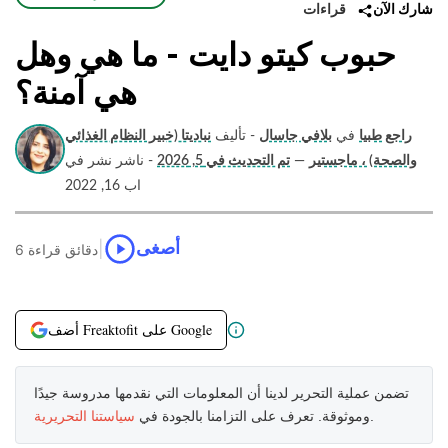
قراءات
شارك الآن
حبوب كيتو دايت - ما هي وهل
هي آمنة؟
راجع طبيا
في
بلافي جاسال
- تأليف
نباديتا (خبير النظام الغذائي
والصحة) ، ماجستير
—
تم التحديث في 5, 2026
- ناشر نشر في
اب 16, 2022
|
أصغى
6 دقائق قراءة
أضف Freaktofit على Google
تضمن عملية التحرير لدينا أن المعلومات التي نقدمها مدروسة جيدًا
.
وموثوقة. تعرف على التزامنا بالجودة في
سياستنا التحريرية