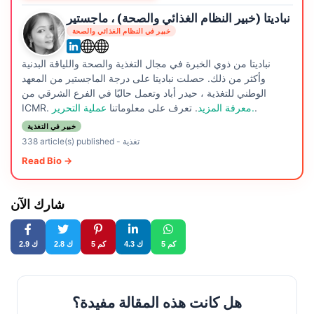
نباديتا (خبير النظام الغذائي والصحة) ، ماجستير
خبير في النظام الغذائي والصحة
نباديتا من ذوي الخبرة في مجال التغذية والصحة واللياقة البدنية
وأكثر من ذلك. حصلت نباديتا على درجة الماجستير من المعهد
الوطني للتغذية ، حيدر أباد وتعمل حاليًا في الفرع الشرقي من
.
عملية التحرير.
معرفة المزيد
. تعرف على معلوماتنا
ICMR.
خبير في التغذية
تغذية
-
338 article(s) published
Read Bio →
شارك الآن
5 كم
4.3 ك
5 كم
2.8 ك
2.9 ك
هل كانت هذه المقالة مفيدة؟