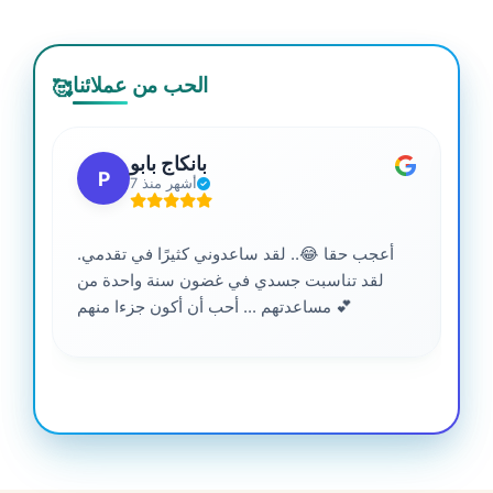
الحب من عملائنا
🥰
بانكاج بابو
P
7 أشهر منذ
أعجب حقا 😂.. لقد ساعدوني كثيرًا في تقدمي.
لقد تناسبت جسدي في غضون سنة واحدة من
مساعدتهم ... أحب أن أكون جزءا منهم 💕