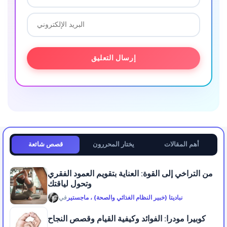
أهم المقالات
يختار المحررون
قصص شائعة
من التراخي إلى القوة: العناية بتقويم العمود الفقري
وتحول لياقتك
نباديتا (خبير النظام الغذائي والصحة) ، ماجستير
في
كوبيرا مودرا: الفوائد وكيفية القيام وقصص النجاح