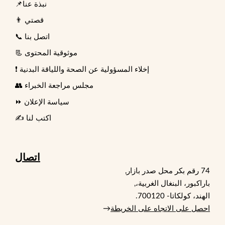
📌نبذة عنا
👨 قصتي
📞 اتصل بنا
📃 موثوقية المحتوى
❗ إخلاء المسؤولية عن الصحة واللياقة البدنية
👥 مجلس مراجعة الخبراء
⏩ سياسة الإعلان
✍️ اكتب لنا
اتصال
74 رقم بكر محل صدر بازار,
باراكبور، البنغال الغربية،,
الهند، كولكاتا- 700120.
احصل على الاتجاه على الخريطة
→