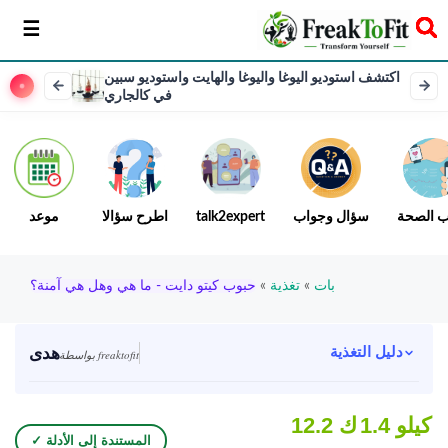
سخر
اكتشف استوديو اليوغا واليوغا والهايت واستوديو سبين
في كالجاري
ب الصحة
سؤال وجواب
talk2expert
اطرح سؤالا
موعد
بات
»
تغذية
»
حبوب كيتو دايت - ما هي وهل هي آمنة؟
هدى
دليل التغذية
بواسطة freaktofit
1.4 كيلو
12.2 ك
✓ المستندة إلى الأدلة