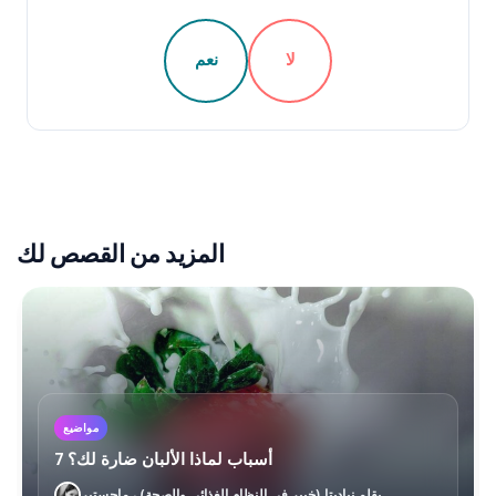
لا
نعم
المزيد من القصص لك
مواضيع
7 أسباب لماذا الألبان ضارة لك؟
بقلم نباديتا (خبير في النظام الغذائي والصحة) ، ماجستير