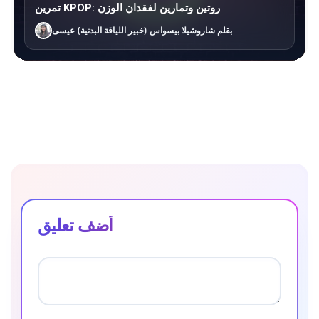
تمرين KPOP: روتين وتمارين لفقدان الوزن
بقلم شاروشيلا بيسواس (خبير اللياقة البدنية) عيسى
أضف تعليق