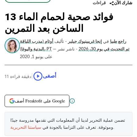
قراءات
شارك الآن
13 فوائد صحية لحمام الماء
الساخن بعد التمرين
راجع طبيا
في
إنجا غريبينيوك جيلير
- تأليف
أوتام (مدرب اللياقة
تم التحديث في يوم 30، 2026
- ناشر نشر
—
البدنية واليوغا)، PT
على يونيو 1, 2020
|
أصغى
11 دقيقة قراءة
أضف Freaktofit على Google
تضمن عملية التحرير لدينا أن المعلومات التي نقدمها مدروسة جيدًا
.
وموثوقة. تعرف على التزامنا بالجودة في
سياستنا التحريرية