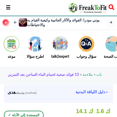
سخر
يوني مودرا: الفوائد والآثار الجانبية وكيفية القيام به
والاحتياطات
ب الصحة
سؤال وجواب
talk2expert
اطرح سؤالا
موعد
بات
»
ملاءمة
»
13 فوائد صحية لحمام الماء الساخن بعد التمرين
هدى
دليل اللياقة البدنية
بواسطة freaktofit
1.6 ك
14.1 ك
✓ المستندة إلى الأدلة