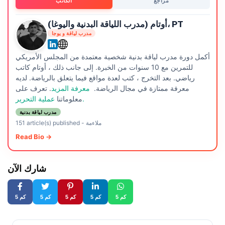
مراجع
الكاتب
أوتام (مدرب اللياقة البدنية واليوغا)، PT
مدرب لياقة و يوجا
أكمل دورة مدرب لياقة بدنية شخصية معتمدة من المجلس الأمريكي
للتمرين مع 10 سنوات من الخبرة. إلى جانب ذلك ، أوتام كاتب
رياضي. بعد التخرج ، كتب لعدة مواقع فيما يتعلق بالرياضة. لديه
معرفة ممتازة في مجال الرياضة.
معرفة المزيد
. تعرف على
عملية التحرير.
معلوماتنا
مدرب لياقة بدنية
ملاءمة
-
151 article(s) published
Read Bio →
شارك الآن
5 كم
5 كم
5 كم
5 كم
5 كم