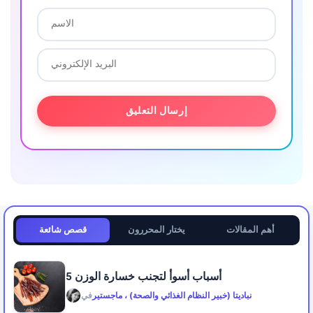
أهم المقالات
يختار المحررون
قصص شائعة
5 أسباب أسوأ لتجنب خسارة الوزن
نباديتا (خبير النظام الغذائي والصحة) ، ماجستير
في