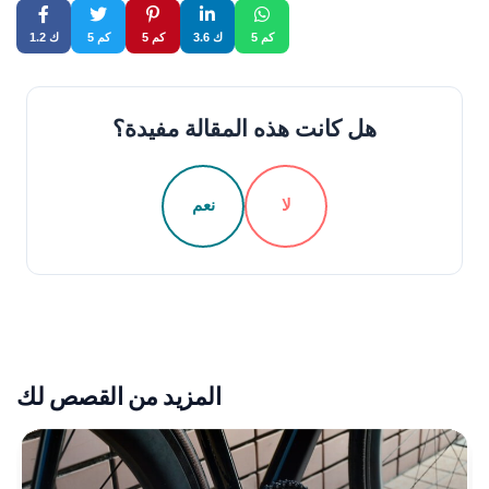
5 كم
3.6 ك
5 كم
5 كم
1.2 ك
هل كانت هذه المقالة مفيدة؟
لا
نعم
المزيد من القصص لك