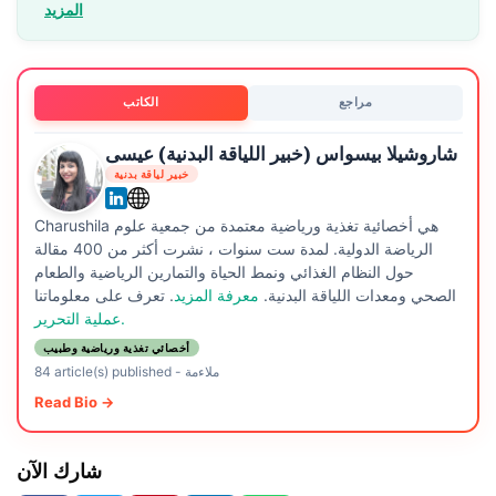
المزيد
مراجع
الكاتب
شاروشيلا بيسواس (خبير اللياقة البدنية) عيسى
خبير لياقة بدنية
Charushila هي أخصائية تغذية ورياضية معتمدة من جمعية علوم
الرياضة الدولية. لمدة ست سنوات ، نشرت أكثر من 400 مقالة
حول النظام الغذائي ونمط الحياة والتمارين الرياضية والطعام
الصحي ومعدات اللياقة البدنية.
معرفة المزيد
. تعرف على معلوماتنا
عملية التحرير.
أخصائي تغذية ورياضية وطبيب
ملاءمة
-
84 article(s) published
Read Bio →
شارك الآن