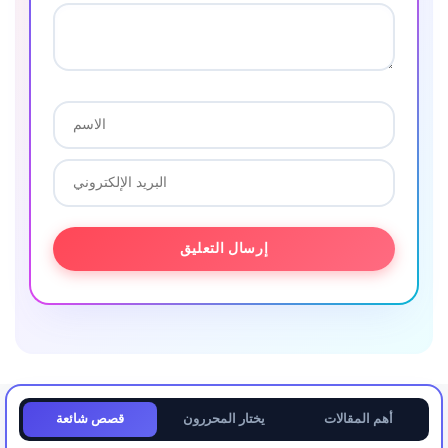
أهم المقالات
يختار المحررون
قصص شائعة