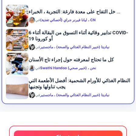
خل التفاح على معدة فارغة: التجربة ، الخبراء ...
ليانا فيرنر جراي (أخصائي تغذية) ، CN
في
6 تدابير وقائية أثناء التسوق من البقالة أثناء COVID-
19 أو كورونا
نباديتا (خبير النظام الغذائي والصحة) ، ماجستير
في
كل ما تحتاج لمعرفته حول إجراء تاج الأسنان
Swathi Handoo (خبير صحي) ، نحن
في
النظام الغذائي للأورام الشحمية: أفضل الأطعمة التي
يجب تناولها وتجنبها
نباديتا (خبير النظام الغذائي والصحة) ، ماجستير
في