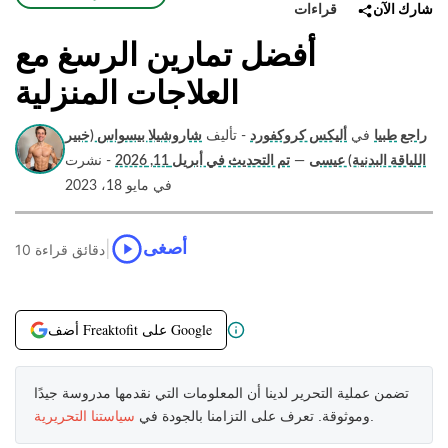
قراءات
شارك الآن
أفضل تمارين الرسغ مع
العلاجات المنزلية
راجع طبيا
في
أليكس كروكفورد
- تأليف
شاروشيلا بيسواس (خبير
اللياقة البدنية) عيسى
—
تم التحديث في أبريل 11, 2026
- نشرت
في مايو 18، 2023
|
أصغى
10 دقائق قراءة
أضف Freaktofit على Google
تضمن عملية التحرير لدينا أن المعلومات التي نقدمها مدروسة جيدًا
.
وموثوقة. تعرف على التزامنا بالجودة في
سياستنا التحريرية