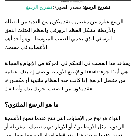
تشريح الرسغ
; مصدر الصورة:
تشريح الرسغ
الرسغ عبارة عن مفصل معقد يتكون من العديد من العظام
والأربطة. يشكل العظم الزورقي والعظم المثلث النفق
الرسغي الذي يحمي العصب المتوسط ، وهو أحد أهم
الأعصاب في جسمك.
يساعد هذا العصب في التحكم في الحركة في الإبهام والسبابة
والإصبع الأوسط ونصف إصبعك. عظمة Lunate هي أيضًا جزء
من مفصل الرسغ. إذا كانت هذه العظام ملتوية أو مكسورة،
فقد يكون من الصعب تحريك يدك وأصابعك.
ما هو الرسغ الملتوي؟
التواء هو نوع من الإصابات التي تنتج عندما تصبح الأنسجة
الرخوة ، مثل الأربطة و / أو الأوتار في معصمك ، مفرطة أو
تمدد. عندما يحدث هذا ، يتم قطع إمداد الدم مما يجعل من