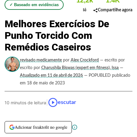
12,2k
1.4K
✓ Baseado em evidências
lê
Compartilhe agora
Melhores Exercícios De
Punho Torcido Com
Remédios Caseiros
revisado medicamente
por
Alex Crockford
— escrito por
escrito por
Charushila Biswas (expert em fitness), Issa
—
Atualizado em 11 de abril de 2026
— POPUBLED publicado
em 18 de maio de 2023
|
escutar
10 minutos de leitura
Adicionar freaktofit no google