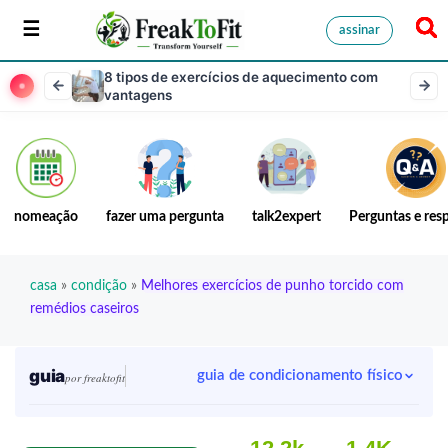
assinar
8 tipos de exercícios de aquecimento com
vantagens
nomeação
fazer uma pergunta
talk2expert
Perguntas e res
casa
»
condição
»
Melhores exercícios de punho torcido com
remédios caseiros
guia
guia de condicionamento físico
por freaktofit